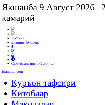
Якшанба 9 Август 2026 |
қамарий
Русский
Бизнинг йўлимиз
Саҳифамиз янги кўриниши
islam
nuri
.com
Қуръон тафсири
Китоблар
Мақолалар