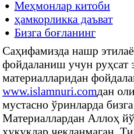
Меҳмонлар китоби
ҳамкорликка даъват
Бизга боғланинг
Саҳифамизда нашр этилаё
фойдаланиш учун руҳсат 
материалларидан фойдала
www.islamnuri.com
дан ол
мустасно ўринларда бизг
Материаллардан Аллоҳ й
ҳуқуқлар чекланмаган. Т