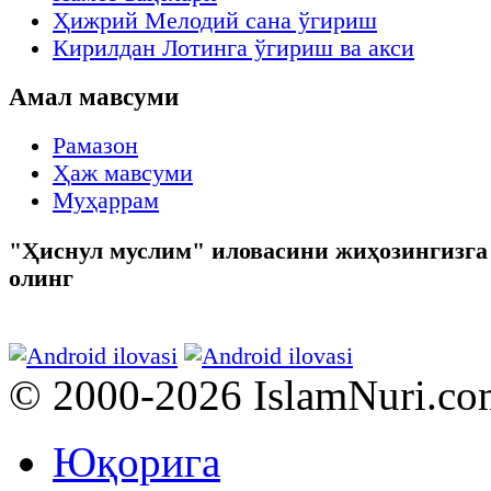
Ҳижрий Мелодий сана ўгириш
Кирилдан Лотинга ўгириш ва акси
Амал мавсуми
Рамазон
Ҳаж мавсуми
Муҳаррам
"Ҳиснул муслим" иловасини жиҳозингизга
олинг
© 2000-2026 IslamNuri.co
Юқорига