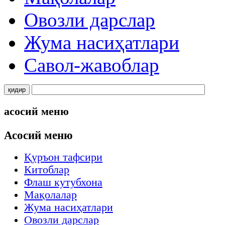
Овозли дарслар
Жума насиҳатлари
Савол-жавоблар
асосий меню
Асосий меню
Қуръон тафсири
Китоблар
Флаш кутубхона
Мақолалар
Жума насиҳатлари
Овозли дарслар