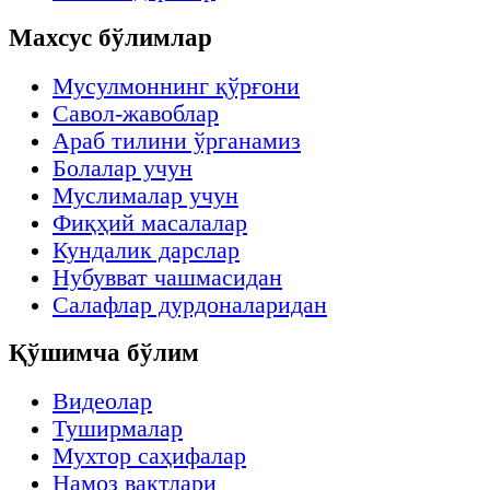
Махсус бўлимлар
Мусулмоннинг қўрғони
Савол-жавоблар
Араб тилини ўрганамиз
Болалар учун
Муслималар учун
Фиқҳий масалалар
Кундалик дарслар
Нубувват чашмасидан
Салафлар дурдоналаридан
Қўшимча бўлим
Видеолар
Туширмалар
Мухтор саҳифалар
Намоз вақтлари