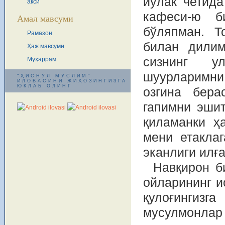
йўлак четида
акси
кафеси-ю б
Амал мавсуми
бўляпман. Т
Рамазон
билан дилим
Ҳаж мавсуми
сизнинг у
Муҳаррам
шуурларимни 
"ҲИСНУЛ МУСЛИМ"
ИЛОВАСИНИ ЖИҲОЗИНГИЗГА
ЮКЛАБ ОЛИНГ
озгина бера
гапимни эшит
қиламанки ҳ
мени етаклаг
эканлиги илға
Навқирон б
ойларининг и
қулоғингизг
мусулмонлар