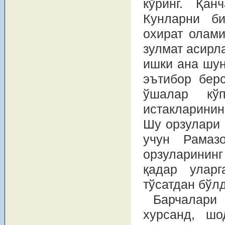
кўринг. Қан
Кунларни би
охират олами
зулмат асирл
ишки ана шун
эътибор берс
ўшалар кў
истакларинин
Шу орзулари 
учун Рамаз
орзуларинин
қадар уларг
тўсатдан бўлд
Барчалари 
хурсанд, шо