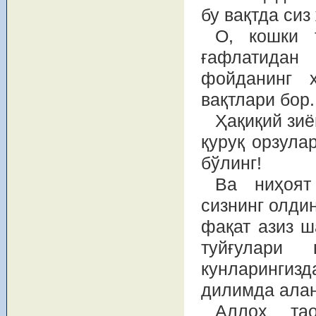
бу вақтда сиз
О, кошки 
ғафлатидан
фойданинг 
вақтлари бор.
Ҳақиқий зи
қуруқ орзула
бўлинг!
Ва ниҳоят
сизнинг олдин
фақат азиз ш
туйғулари
кунларингиз
дилимда алан
Аллоҳ та