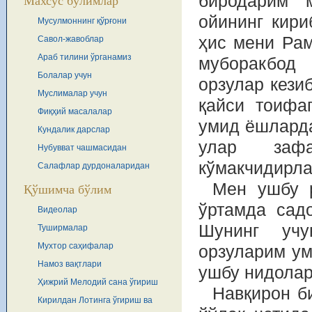
биродарим 
Махсус бўлимлар
ойининг кири
Мусулмоннинг қўрғони
ҳис мени Рам
Савол-жавоблар
Араб тилини ўрганамиз
муборакбод 
Болалар учун
орзулар кези
Муслималар учун
қайси тоифа
Фиқҳий масалалар
умид ёшларда
Кундалик дарслар
улар заф
Нубувват чашмасидан
кўмакчидирла
Салафлар дурдоналаридан
Мен ушбу 
Қўшимча бўлим
ўртамда сад
Видеолар
Шунинг учу
Туширмалар
Мухтор саҳифалар
орзуларим ум
Намоз вақтлари
ушбу нидолар
Ҳижрий Мелодий сана ўгириш
Навқирон б
Кирилдан Лотинга ўгириш ва