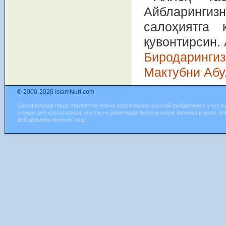
Айбларинги
салоҳиятга 
қувонтирсин. 
Биродаринги
Мактубни Абу
© 2000-2026 IslamNuri.com
Саҳифамизда нашр этилаётган барча нарсалардан шахсий фойдаланиш учун р
олинди деб кўрсатилиши, мустасно ўринларда бизга маълум қилиниши шарт. М
фойдаланиш мумкин эмас.