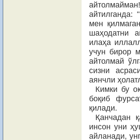
айтолмайма
айтилганда: 
мен қилмаган
шаҳодатни а
илаҳа иллалл
учун бирор м
айтолмай ўл
сизни асрас
аянчли ҳолат
Кимки бу о
боқиб фурса
қилади.
Қанчадан қ
инсон уни ҳу
айланади, унг