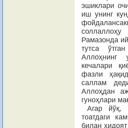
эшиклари очи
иш унинг кун
фойдаланса
соллаллоҳу
Рамазонда ий
тутса ўтга
Аллоҳнинг 
кечалари қи
фазли ҳақи
саллам дед
Аллоҳдан аж
гуноҳлари ма
Агар йўқ, 
тоатдаги ка
билан ҳидоят