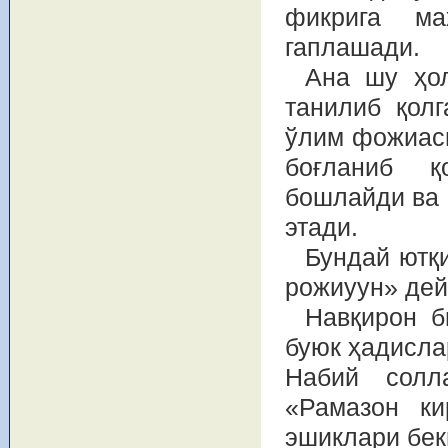
фикрига ма
гаплашади.
Ана шу ҳол
танилиб қолг
ўлим фожиаси
боғланиб қ
бошлайди ва 
этади.
Бундай ютқ
рожиуун» дей
Навқирон б
буюк ҳадисла
Набий солл
«Рамазон ки
эшиклари бек