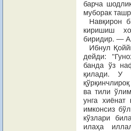
барча шодлик
муборак ташр
Навқирон б
киришиш хо
биридир. — А
Ибнул Қойй
дейди: "Гун
банда ўз на
қилади. У 
қўрқинчлироқ
ва тили ўлим
унга хиёнат
имконсиз бўл
кўзлари бил
илаҳа илла