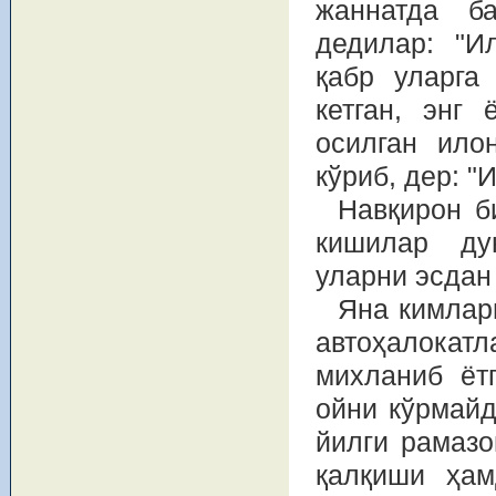
жаннатда б
дедилар: "И
қабр уларга 
кетган, энг
осилган ило
кўриб, дер: "
Навқирон б
кишилар ду
уларни эсдан
Яна кимлар
автоҳалокатл
михланиб ёт
ойни кўрмайд
йилги рамазо
қалқиши ҳам