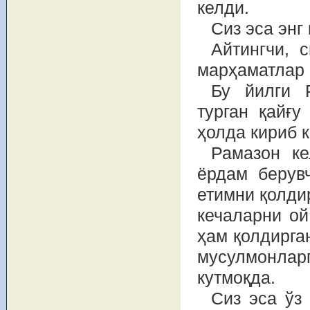
келди.
Сиз эса энг 
Айтингчи, 
марҳаматлар 
Бу йилги 
турган қайғу
ҳолда кириб 
Рамазон ке
ёрдам берув
етимни қолди
кечаларни ой
ҳам қолдирган
мусулмонлар
кутмоқда.
Сиз эса ўз