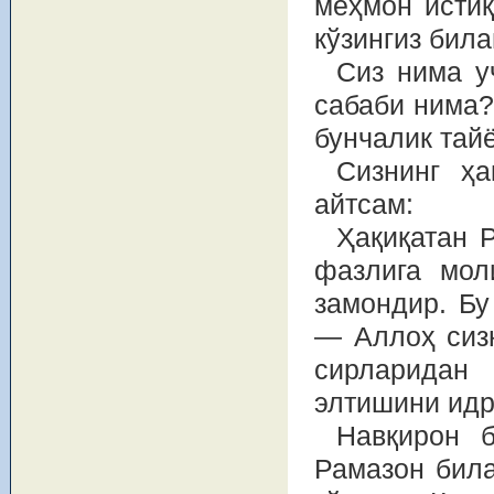
меҳмон истиқ
кўзингиз била
Сиз нима у
сабаби нима?
бунчалик тай
Сизнинг ҳа
айтсам:
Ҳақиқатан Р
фазлига мол
замондир. Бу
— Аллоҳ сиз
сирларидан 
элтишини идр
Навқирон б
Рамазон била