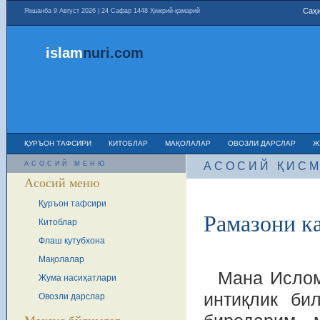
Саҳи
Якшанба 9 Август 2026 | 24 Сафар 1448 Ҳижрий-қамарий
islam
nuri
.com
ҚУРЪОН ТАФСИРИ
КИТОБЛАР
МАҚОЛАЛАР
ОВОЗЛИ ДАРСЛАР
Ж
АСОСИЙ МЕНЮ
АСОСИЙ ҚИС
Асосий меню
Қуръон тафсири
Рамазони к
Китоблар
Флаш кутубхона
Мақолалар
Мана Ислом
Жума насиҳатлари
интиқлик би
Овозли дарслар