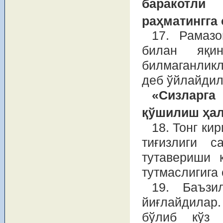
баракотли
раҳматингга 
17. Рамаз
билан яқи
билмаганлик
деб ўйлайдил
«Сизларг
қўшилиш ҳал
18. Тонг ки
тиғизлиги 
тутавериши 
тутмаслигига
19. Баъзи
йиғлайдилар
бўлиб кўз 