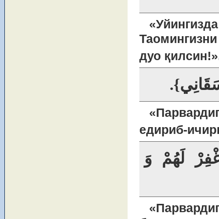
«Уйинги
Таомингизни
дуо қилсин!»
{ سَقَانِي
«Парварди
едириб-ичирг
{ْفِرْ لَهُمْ وَ
«Парвард