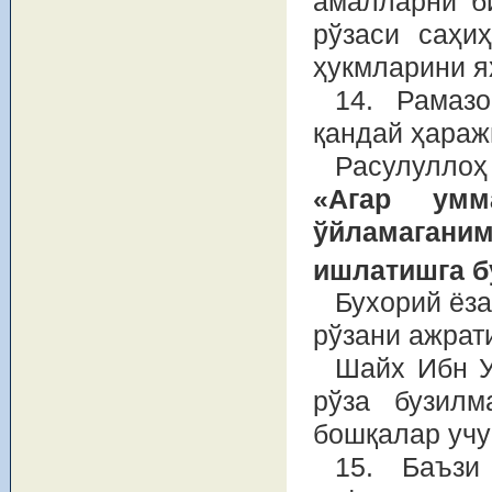
амалларни б
рўзаси саҳи
ҳукмларини я
14. Рамаз
қандай ҳараж
Расулуллоҳ
«Агар умм
ўйламаганим
ишлатишга б
Бухорий ёз
рўзани ажрат
Шайх Ибн У
рўза бузилм
бошқалар учу
15. Баъзи