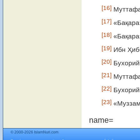
[16]
Муттафа
[17]
«Бақара
[18]
«Бақара
[19]
Ибн Ҳибб
[20]
Бухорий 
[21]
Муттафа
[22]
Бухорий 
[23]
«Муззам
name=
© 2000-2026 IslamNuri.com