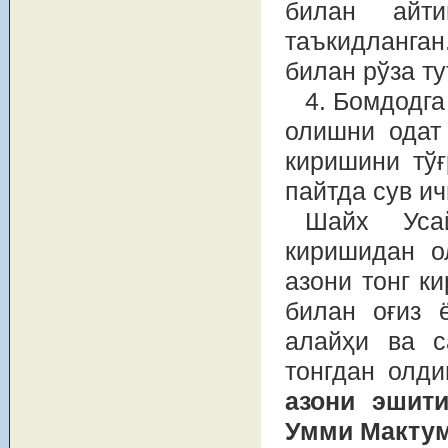
билан айти
таъкидланган
билан рўза т
4. Бомдодга
олишни одат 
киришини тўғ
пайтда сув и
Шайх Уса
киришидан о
азони тонг к
билан оғиз 
алайҳи ва 
тонгдан олди
азони эшити
Умми Мактум 