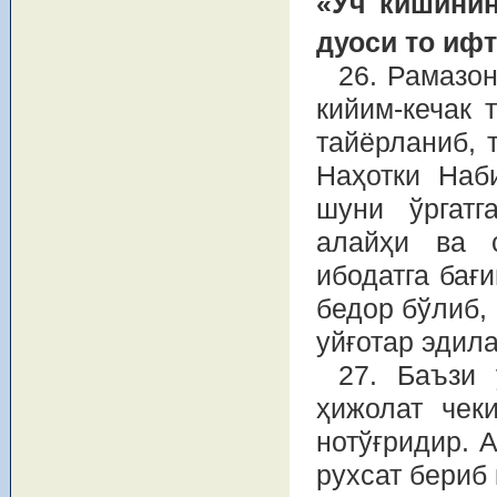
«Уч кишинин
дуоси то ифт
26. Рамазон
кийим-кечак 
тайёрланиб, 
Наҳотки Наб
шуни ўргатг
алайҳи ва 
ибодатга бағ
бедор бўлиб,
уйғотар эдила
27. Баъзи 
ҳижолат чек
нотўғридир. 
рухсат бериб 