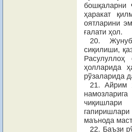
бошқаларни 
ҳаракат қил
оятларини эм
ғалати ҳол.
20. Жунуб
сиқилиши, қа
Расулуллоҳ
ҳолларида ҳ
рўзаларида д
21. Айрим 
намозларига
чиқишлари
гапиришлари
маънода маст
22. Баъзи р