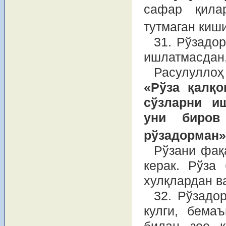
сафар қилар
тутмаган киш
31. Рўзадо
ишлатмасдан,
Расулуллоҳ
«Рўза қалқо
сўзларни иш
уни биров
рўзадорман»
Рўзани фақ
керак. Рўза
хулқлардан в
32. Рўзадо
кулги, бема