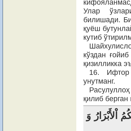
кифояланмас
Улар ўзлар
билишади. Би
қуёш бутунла
кутиб ўтирил
Шайхулисло
кўздан ғойиб
қизилликка э
16. Ифтор
унутманг.
Расулулло
қилиб берган
{ اْلأَبْرَارُ وَ