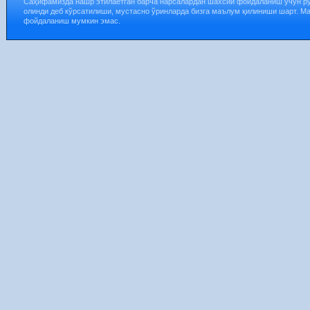
Саҳифамизда нашр этилаётган барча нарсалардан шахсий фойдаланиш учун р
олинди деб кўрсатилиши, мустасно ўринларда бизга маълум қилиниши шарт. М
фойдаланиш мумкин эмас.