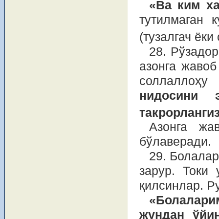
«Ва ким х
тутилмаган к
(тузалгач ёки
28. Рўзадо
азонга жавоб
соллаллоҳ
нидосини э
такрорлангиз
Азонга жа
бўлаверади.
29. Болалар
зарур. Токи 
қилсинлар. Р
«Болаларим
жундан ўйин