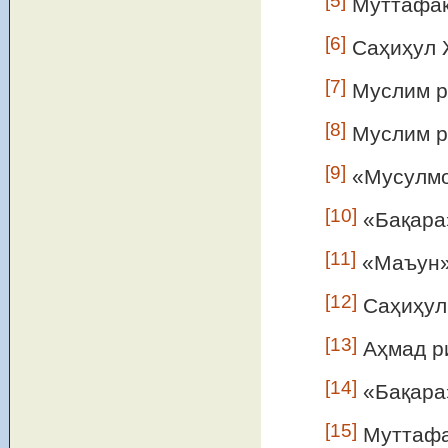
[5]
Муттафақ
[6]
Саҳиҳул 
[7]
Муслим р
[8]
Муслим р
[9]
«Мусулмон
[10]
«Бақара
[11]
«Маъун»-
[12]
Саҳиҳул
[13]
Аҳмад р
[14]
«Бақара
[15]
Муттафа