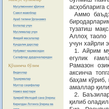
асҳобларига 
Мусулмоннинг қўрғони
Аммо баъд:
Савол-жавоблар
Араб тилини ўрганамиз
биродарлар
Болалар учун
тузатиш мақс
Муслималар учун
Аллоҳ таоло 
Фиқҳий масалалар
учун хайрли э
Кундалик дарслар
1. Айрим м
Нубувват чашмасидан
егулик ғам
Салафлар дурдоналаридан
Рамазон ози
Қўшимча бўлим
аксинча топг
Видеолар
баҳам кўриб, 
Туширмалар
Мухтор саҳифалар
амаллар қили
Намоз вақтлари
2. Баъзила
Ҳижрий Мелодий сана ўгириш
қилиб оладил
Кирилдан Лотинга ўгириш ва