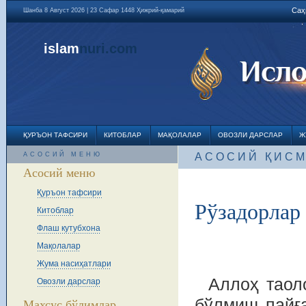
Саҳ
Шанба 8 Август 2026 | 23 Сафар 1448 Ҳижрий-қамарий
islam
nuri
.com
ҚУРЪОН ТАФСИРИ
КИТОБЛАР
МАҚОЛАЛАР
ОВОЗЛИ ДАРСЛАР
Ж
АСОСИЙ МЕНЮ
АСОСИЙ ҚИС
Асосий меню
Қуръон тафсири
Рўзадорлар
Китоблар
Флаш кутубхона
Мақолалар
Жума насиҳатлари
Аллоҳ таол
Овозли дарслар
бўлмиш пайға
Махсус бўлимлар