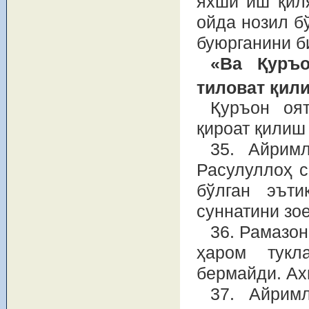
яхши иш қил
ойда нозил б
буюрганини б
«Ва Қуръ
тиловат қил
Қуръон оя
қироат қилиш
35. Айрим
Расулуллоҳ с
бўлган эъти
суннатини зое
36. Рамазон
ҳаром тукл
бермайди. Ах
37. Айрим