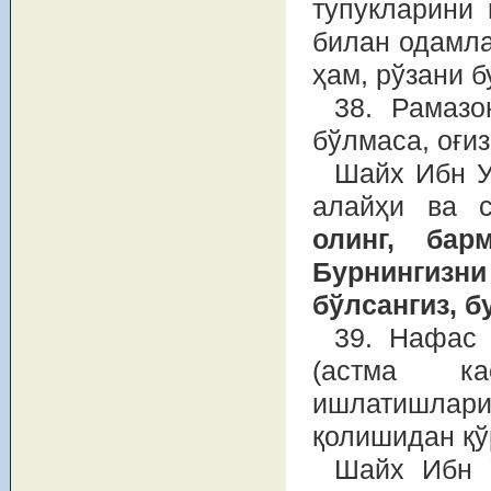
тупукларини
билан одамла
ҳам, рўзани б
38. Рамазо
бўлмаса, оғиз
Шайх Ибн У
алайҳи ва 
олинг, бар
Бурнингизн
бўлсангиз, б
39. Нафас 
(астма ка
ишлатишлар
қолишидан қў
Шайх Ибн 