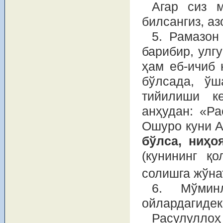
Агар сиз м
билсангиз, а
5. Рамазон
барибир, улг
ҳам еб-ичиб 
бўлсада, ўш
тийилиши к
анҳудан: «Р
Ошуро куни 
бўлса, ниҳо
(кунининг қо
солишга жўна
6. Мўмин
ойлардагидек
Расулуллоҳ