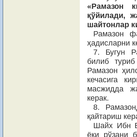
«Рамазон к
қўйилади, ж
шайтонлар к
Рамазон ф
ҳадисларни к
7. Бугун Р
билиб туриб
Рамазон ҳил
кечасига ки
масжидда ж
керак.
8. Рамазон
қайтариш кер
Шайх Ибн Б
ёки рўзани 