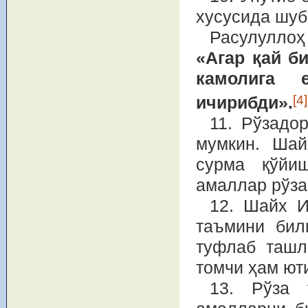
хусусида шуб
Расулуллоҳ
«Агар қай би
камолига 
[4]
ичирибди».
11. Рўзадо
мумкин. Шай
сурма қўйиш
амаллар рўзаг
12. Шайх И
таъмини бил
туфлаб ташл
томчи ҳам ют
13. Рўза 