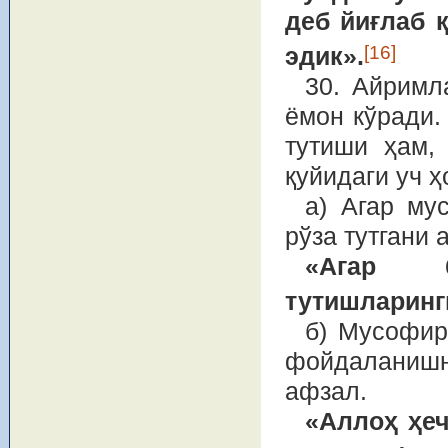
деб йиғлаб 
[16]
эдик».
30. Айримл
ёмон кўради.
тутиши ҳам,
қуйидаги уч ҳ
а) Агар му
рўза тутгани 
«Агар б
тутишларинг
б) Мусофир
фойдаланишн
афзал.
«Аллоҳ ҳеч