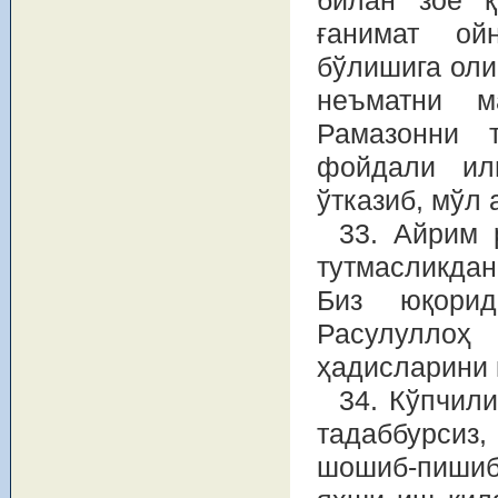
билан зое қ
ғанимат ой
бўлишига оли
неъматни м
Рамазонни т
фойдали ил
ўтказиб, мўл
33. Айрим 
тутмасликдан
Биз юқорид
Расулуллоҳ
ҳадисларини 
34. Кўпчил
тадаббурсиз
шошиб-пишиб 