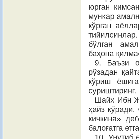
юрган кимсан
мункар амалн
кўрган аёлла
тийилсинлар
бўлган амал
баҳона қилма
9. Баъзи о
рўзадан қайт
кўриш ёшига
суриштиринг.
Шайх Ибн Ж
ҳайз кўради.
кичкина» деб
балоғатга ет
10. Унутиб 