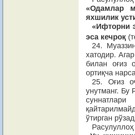
«Одамлар м
яхшилик уст
«Ифторни 
эса кечроқ
(
24. Муаззи
хатодир. Агар
билан оғиз 
ортиқча нарс
25. Оғиз 
унутманг. Бу
суннатлари
қайтарилмай
ўтирган рўза
Расулуллоҳ