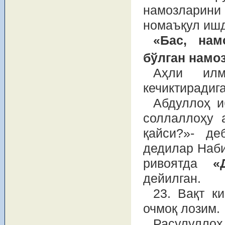
намозларин
номаъқул иш
«Бас, нам
бўлган намоз
Аҳли илм
кечиктирадиг
Абдуллоҳ и
соллаллоҳу 
қайси?»- д
дедилар Наби
ривоятда
«
дейилган.
23. Вақт к
очмоқ лозим.
Расулуллоҳ