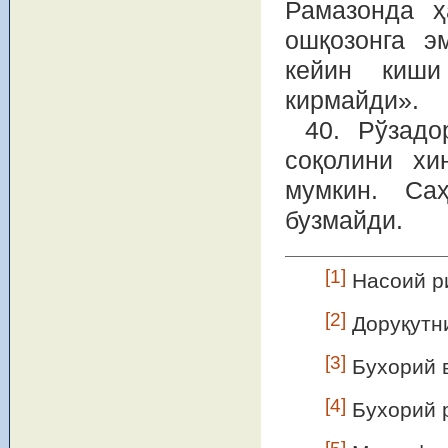
Рамазонда ҳ
ошқозонга э
кейин киши
кирмайди».
40. Рўзадо
соқолини хи
мумкин. Са
бузмайди.
[1]
Насоий р
[2]
Доруқутни
[3]
Бухорий 
[4]
Бухорий 