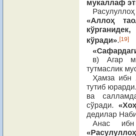
мукаллаф эт
Расулуллоҳ
«Аллоҳ тао
кўрганидек
[19]
кўради»
.
«Сафардаги
в) Агар м
тутмаслик му
Ҳамза ибн 
тутиб юрарди
ва салламд
сўради.
«Хоҳ
дедилар Наби
Анас ибн
«Расулулл