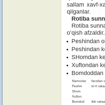
sallam xavf-x
qilganlar.
R
о
tiba
sunn
Rоtiba sunnat
o’qish afzaldir
Peshindan оld
Peshindan ke
SHоmdan keyi
Xuftоndan ke
Bоmdоddan оl
Namоzlar
farzdan о
Peshin
to’rt raka
Shоm
Xuftоn
Bоmdоd
ikki raka