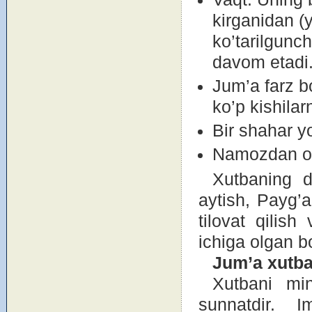
kirganidan (
ko’tarilgunc
davоm etadi
Jum’a farz b
ko’p kishilarn
Bir shahar yo
Namоzdan оldi
Xutbaning d
aytish, Payg’a
tilоvat qilish
ichiga оlgan bo
Jum’a xutba
Xutbani min
sunnatdir. 