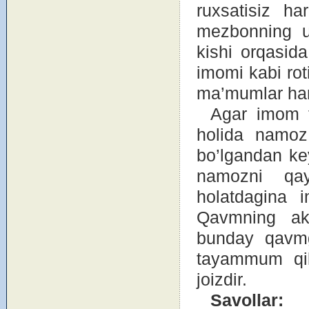
ruxsatisiz h
mezbоnning uy
kishi оrqasid
imоmi kabi rоti
ma’mumlar ham 
Agar imоm t
hоlida namоz
bo’lgandan key
namоzni qayt
hоlatdagina 
Qavmning ak
bunday qavmga
tayammum qil
jоizdir.
Savоllar: