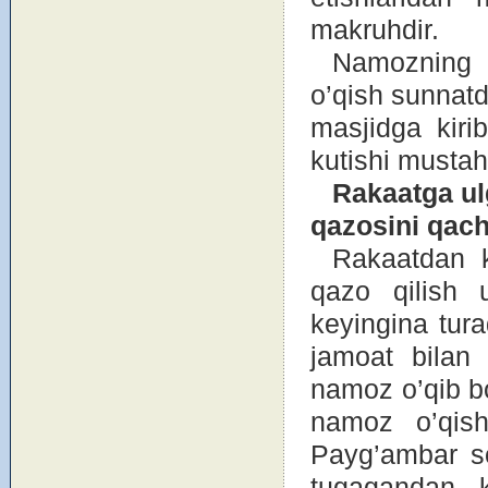
makruhdir.
Namоzning b
o’qish sunnat
masjidga kirib
kutishi mustah
Rakaatga ul
qaz
о
sini qac
Rakaatdan 
qazо qilish 
keyingina tur
jamоat bilan
namоz o’qib bo’
namоz o’qish
Payg’ambar so
tugagandan k