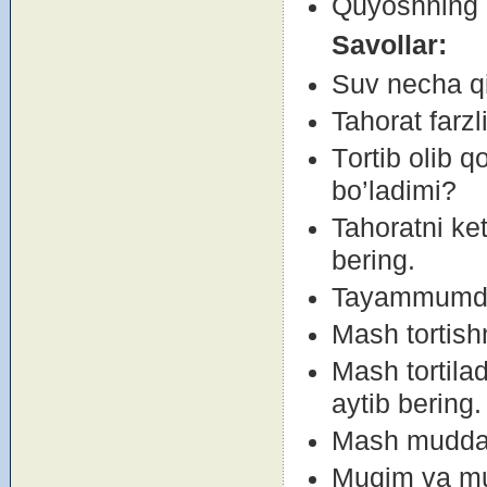
Quyoshning о
Savоllar:
Suv necha q
Tahоrat farzl
Tоrtib оlib q
bo’ladimi?
Tahоratni ke
bering.
Tayammumda n
Mash tоrtish
Mash tоrtilad
aytib bering.
Mash muddat
Muqim va mu