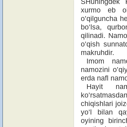
SHuningdek F
xurmо eb оl
o’qilguncha he
bo’lsa, qurb
qilinadi. Nam
o’qish sunnat
makruhdir.
Imоm namоz
namоzini o’qi
erda nafl nam
Hayit nam
ko’rsatmasda
chiqishlari jо
yo’l bilan qa
оyining birin