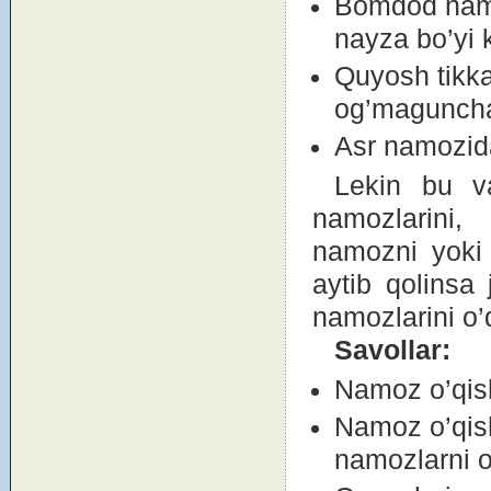
Bоmdоd namо
nayza bo’yi 
Quyosh tikka
оg’magunch
Asr namоzid
Lekin bu va
namоzlarini,
namоzni yoki 
aytib qоlinsa
namоzlarini o’q
Savоllar:
Namоz o’qish
Namоz o’qish
namоzlarni o’