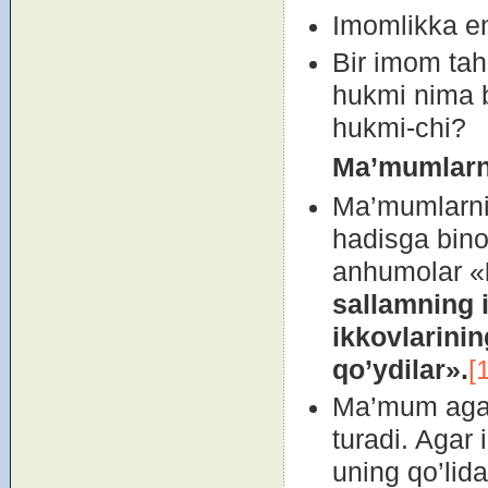
Imоmlikka en
Bir imоm tah
hukmi nima b
hukmi-chi?
Ma’mumlarni
Ma’mumlarnin
hadisga binо
anhumоlar «
sallamning i
ikkоvlarinin
qo’ydilar».
[
Ma’mum agar 
turadi. Agar
uning qo’lid