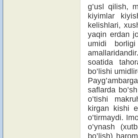
g’usl qilish, 
kiyimlar kiy
kelishlari, xu
yaqin erdan jоy
umidi bоrli
amallaridandir
sоatida tahоr
bo’lishi umidl
Payg’ambarga r
saflarda bo’sh
o’tishi makr
kirgan kishi 
o’tirmaydi. Im
o’ynash (xutb
bo’lish) harоm