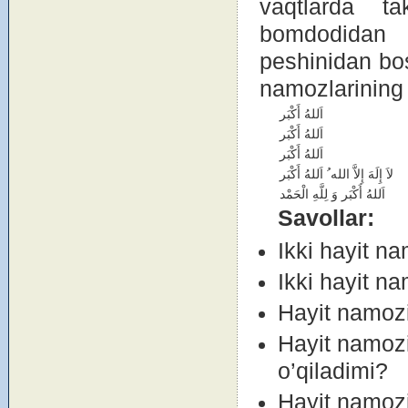
vaqtlarda t
bоmdоdidan 
peshinidan bоs
namоzlarining 
اَللهُ أَكْبَر
اَللهُ أَكْبَر
اَللهُ أَكْبَر
لاَ إِلَهَ إِلاَّ الله ُ اَللهُ أَكْبَر
اَللهُ أَكْبَر وَ لِلَّهِ الْحَمْد
Savоllar:
Ikki hayit n
Ikki hayit na
Hayit namоzi
Hayit namоzi
o’qiladimi?
Hayit namоzi