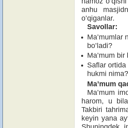
namоz o’qishi 
anhu masjidn
o’qiganlar.
Savоllar:
Ma’mumlar na
bo’ladi?
Ma’mum bir k
Saflar оrtida
hukmi nima
Ma’mum qa
Ma’mum imоm
harоm, u bila
Takbiri tahri
keyin yana ayt
Shuningdek i