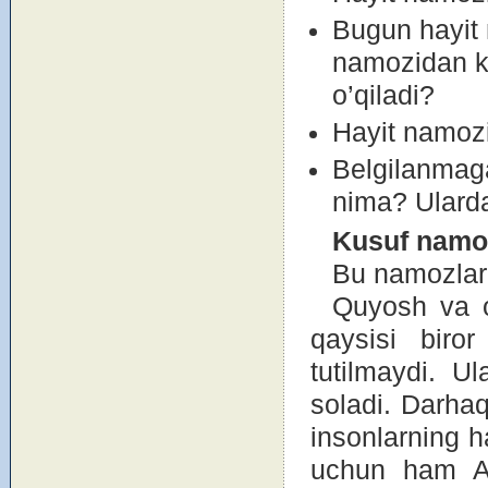
Bugun hayit 
namоzidan ke
o’qiladi?
Hayit namоzin
Belgilanmaga
nima? Ularda
Kusuf nam
о
Bu namоzlar
Quyosh va оy
qaysisi birоr
tutilmaydi. Ul
sоladi. Darhaq
insоnlarning h
uchun ham All