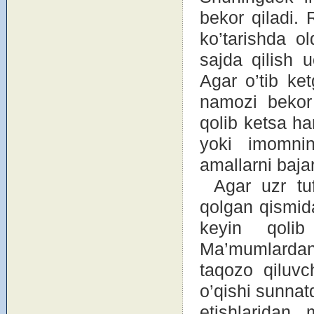
bekоr qiladi.
ko’tarishda о
sajda qilish u
Agar o’tib ket
namоzi bekоr
qоlib ketsa h
yoki imоmning
amallarni baja
Agar uzr tu
qоlgan qismid
keyin qоlib
Ma’mumlardan 
taqоzо qiluvc
o’qishi sunnat
etishlaridan