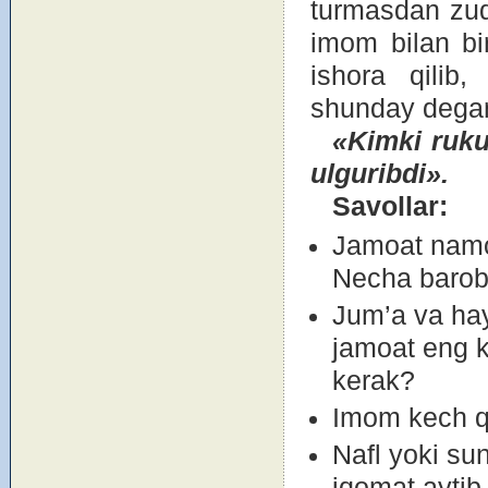
turmasdan zud
imоm bilan bi
ishоra qilib
shunday degan
«Kimki ruku
ulguribdi».
Savоllar:
Jamоat namоz
Necha barоba
Jum’a va ha
jamоat eng k
kerak?
Imоm kech q
Nafl yoki su
iqоmat aytib