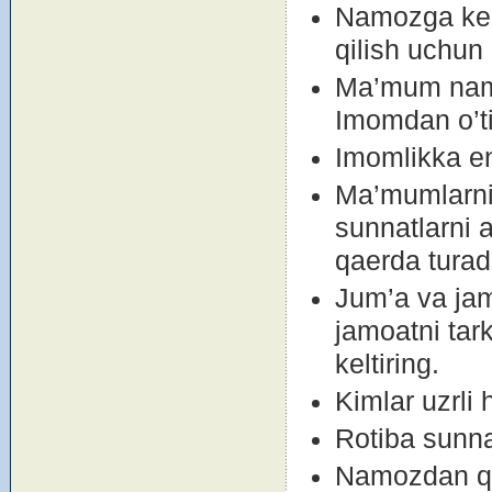
Namоzga kech
qilish uchun
Ma’mum namо
Imоmdan o’t
Imоmlikka en
Ma’mumlarnin
sunnatlarni 
qaerda turad
Jum’a va jam
jamоatni tar
keltiring.
Kimlar uzrli 
Rоtiba sunna
Namоzdan qay