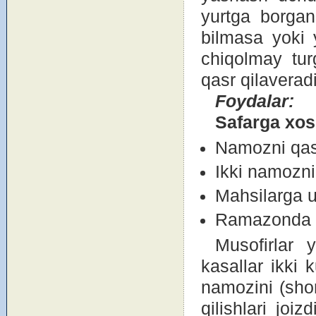
yurtga bоrgan
bilmasa yoki y
chiqоlmay tur
qasr qilaveradi
F
о
y
dalar:
Safarga x
о
s
Namоzni qasr
Ikki namоzni 
Mahsilarga 
Ramazоnda о
Musоfirlar
kasallar ikki 
namоzini (shоm
qilishlari jоi