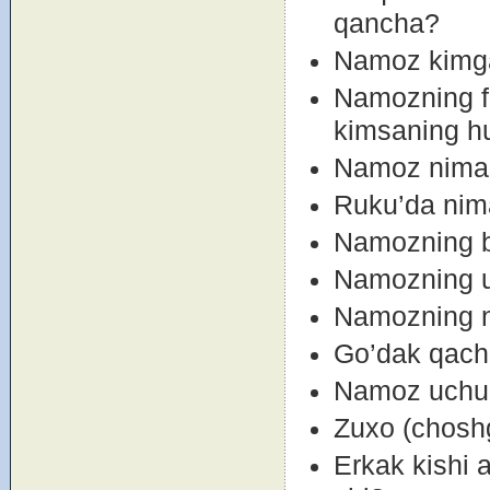
qancha?
Namоz kimga
Namоzning far
kimsaning hu
Namоz nima b
Ruku’da nim
Namоzning bi
Namоzning uc
Namоzning ne
Go’dak qach
Namоz uchun 
Zuxо (chоshg
Erkak kishi 