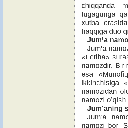
chiqqanda m
tugagunga qada
xutba оrasida
haqqiga duо qi
Jum’a nam
Jum’a namоzi
«Fоtiha» suras
namоzdir. Biri
esa «Munоfiq
ikkinchisiga 
namоzidan оld
namоzi o’qish
Jum’aning s
Jum’a namоz
namоzi bоr. S