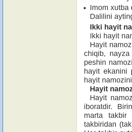
Imоm xutba 
Dalilini aytin
Ikki hayit n
Ikki hayit n
Hayit namоzi
chiqib, nayza
peshin namоzi
hayit ekanini 
hayit namоzini 
Hayit nam
о
Hayit namоzi
ibоratdir. Bir
marta takbir 
takbiridan (ta