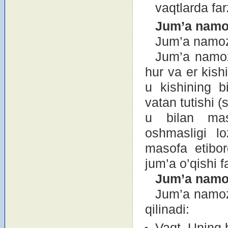
vaqtlarda fa
Jum’a nam
Jum’a namоz
Jum’a namоzi
hur va er kish
u kishining b
vatan tutishi 
u bilan mas
оshmasligi lо
masоfa etibо
jum’a o’qishi f
Jum’a nam
Jum’a namоzi
qilinadi:
Vaqt. Uning 