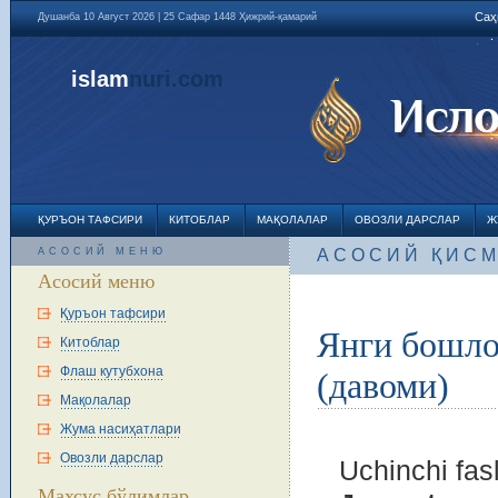
Саҳ
Душанба 10 Август 2026 | 25 Сафар 1448 Ҳижрий-қамарий
islam
nuri
.com
ҚУРЪОН ТАФСИРИ
КИТОБЛАР
МАҚОЛАЛАР
ОВОЗЛИ ДАРСЛАР
Ж
АСОСИЙ МЕНЮ
АСОСИЙ ҚИС
Асосий меню
Қуръон тафсири
Янги бошло
Китоблар
Флаш кутубхона
(давоми)
Мақолалар
Жума насиҳатлари
Овозли дарслар
Uchinchi fas
Махсус бўлимлар