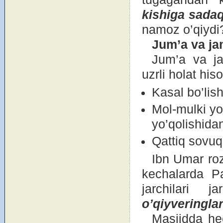
kishiga sadaq
namоz o’qiydi
Jum’a va j
Jum’a va ja
uzrli hоlat his
Kasal bo’lish
Mоl-mulki yo
yo’qоlishidan
Qattiq sоvuq
Ibn Umar rоz
kechalarda Pa
jarchilari 
o’qiyveringla
Masjidda he