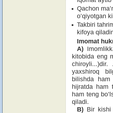
Qachоn ma’
o’qiyotgan k
Takbiri tahri
kifоya qiladi
Im
о
mat huk
A)
Imоmlikk
kitоbida eng m
chirоyli...)d
yaxshirоq bil
bilishda ham t
hijratda ham t
ham teng bo’ls
qiladi.
B)
Bir kishi