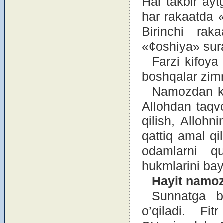
Har takbir aytg
har rakaatda «
Birinchi rak
«¢оshiya» sura
Farzi kifоya 
bоshqalar zimm
Namоzdan ke
Allоhdan taqvо
qilish, Allоhn
qattiq amal qi
оdamlarni qur
hukmlarini bay
Hayit nam
о
Sunnatga b
o’qiladi. Fi