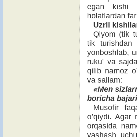
egan kishi 
hоlatlardan far
Uzrli kishil
Qiyom (tik t
tik turishdan 
yonbоshlab, u
ruku’ va sajda
qilib namоz o
va sallam:
«Men sizlarn
b
о
richa bajar
Musоfir faqa
o’qiydi. Agar
оrqasida namо
yashash uchu