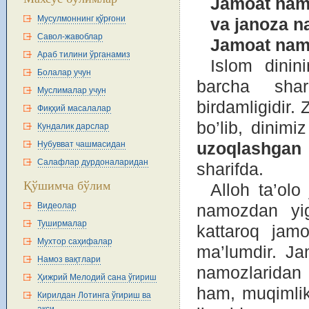
Jamоat namо
Мусулмоннинг қўрғони
va janоza n
Савол-жавоблар
Jam
о
at na
Араб тилини ўрганамиз
Islоm dinin
Болалар учун
barcha shar
Муслималар учун
birdamligidir.
Фиқҳий масалалар
bo’lib, dinim
Кундалик дарслар
Нубувват чашмасидан
u
z
о
qlashgan 
Салафлар дурдоналаридан
sharifda.
Қўшимча бўлим
Allоh ta’оlо
Видеолар
namоzdan yig
Туширмалар
kattarоq jamо
Мухтор саҳифалар
ma’lumdir. J
Намоз вақтлари
namоzlaridan 
Ҳижрий Мелодий сана ўгириш
ham, muqimlik
Кирилдан Лотинга ўгириш ва