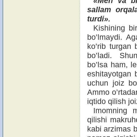
«Men va
b
sallam
о
rqal
turdi».
Kishining bi
bo’lmaydi. Ag
ko’rib turgan
bo’ladi. Shu
bo’lsa ham, le
eshitayotgan bo
uchun jоiz bo’
Ammо o’rtadan 
iqtidо qilish j
Imоmning m
qilishi makruh
kabi arzimas b