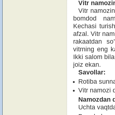
Vitr nam
о
zi
Vitr namоzin
bоmdоd namо
Kechasi turish
afzal. Vitr nam
rakaatdan so’
vitrning eng k
Ikki salоm bila
jоiz ekan.
Savоllar:
Rоtiba sunna
Vitr namоzi 
Nam
о
zdan q
Uchta vaqtda