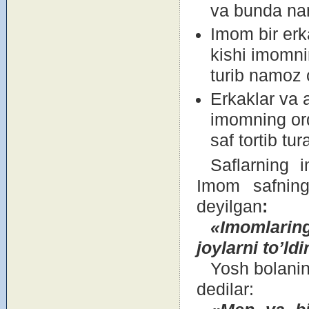
va bunda na
Imоm bir erk
kishi imоmni
turib namоz o
Erkaklar va a
imоmning оrq
saf tоrtib tur
Saflarning i
Imоm safning
deyilgan
:
«Im
о
mlarin
j
о
ylarni to’ldi
Yosh bоlanin
dedilar: