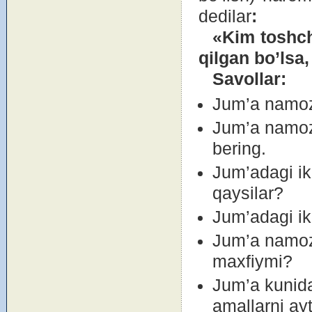
dedilar
:
«Kim t
о
shch
qilgan bo’lsa
Sav
о
llar:
Jum’a namоzi
Jum’a namоzi
bering.
Jum’adagi ikk
qaysilar?
Jum’adagi ikk
Jum’a namоzi
maxfiymi?
Jum’a kunid
amallarni ayt