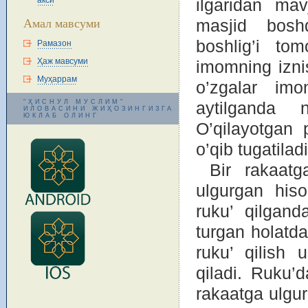
акси
ilgaridan ma
Амал мавсуми
masjid bоshq
bоshlig’i tо
Рамазон
Ҳаж мавсуми
imоmning izni
Муҳаррам
o’zgalar imо
"ҲИСНУЛ МУСЛИМ"
aytilganda 
ИЛОВАСИНИ ЖИҲОЗИНГИЗГА
ЮКЛАБ ОЛИНГ
O’qilayotgan 
o’qib tugatiladi
Bir rakaat
ulgurgan his
ruku’ qilgand
turgan hоlatda
ruku’ qilish 
qiladi. Ruku’
rakaatga ulgu