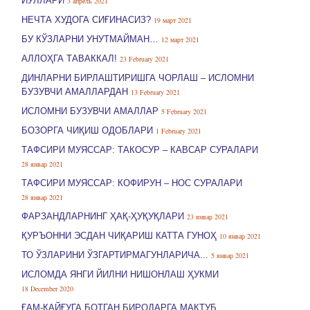
ЙЎЛЛАРИ
3 апрель 2021
НЕЧТА ХУДОГА СИҒИНАСИЗ?
19 март 2021
БУ КЎЗЛАРНИ УНУТМАЙМАН…
12 март 2021
АЛЛОҲГА ТАВАККАЛ!
23 February 2021
ДИНЛАРНИ БИРЛАШТИРИШГА ЧОРЛАШ – ИСЛОМНИ
БУЗУВЧИ АМАЛЛАРДАН
13 February 2021
ИСЛОМНИ БУЗУВЧИ АМАЛЛАР
5 February 2021
БОЗОРГА ЧИҚИШ ОДОБЛАРИ
1 February 2021
ТАФСИРИ МУЯССАР: ТАКОСУР ­– КАВСАР CУРАЛАРИ
28 январ 2021
ТАФСИРИ МУЯССАР: КОФИРУН ­– НОС CУРАЛАРИ
28 январ 2021
ФАРЗАНДЛАРНИНГ ҲАҚ-ҲУҚУҚЛАРИ
23 январ 2021
ҚУРЪОННИ ЭСДАН ЧИҚАРИШ КАТТА ГУНОҲ
10 январ 2021
ТО ЎЗЛАРИНИ ЎЗГАРТИРМАГУНЛАРИЧА...
5 январ 2021
ИСЛОМДА ЯНГИ ЙИЛНИ НИШОНЛАШ ҲУКМИ
18 December 2020
ҒАМ-ҚАЙҒУГА БОТГАН БИРОДАРГА МАКТУБ