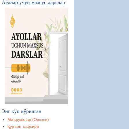
Аёллар учун махсус дарслар
қўрққанчалик қўрқмас эдим. Аллоҳга
жаханнам ахлидан бўлган кофирла
қасамки, мен уни кўрганимда
ўхшашларидир.
шундоққина олдимда шерни кўргандек
бўлур эдим”
Энг кўп кўрилган
Маърузалар (Овозли)
Қуръон тафсири