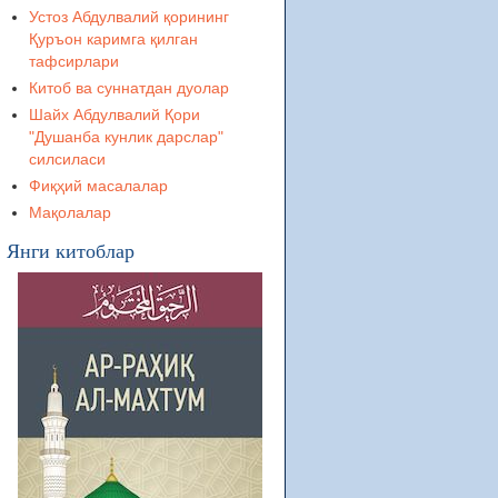
Устоз Абдулвалий қорининг
Қуръон каримга қилган
тафсирлари
Китоб ва суннатдан дуолар
Шайх Абдулвалий Қори
"Душанба кунлик дарслар"
силсиласи
Фиқҳий масалалар
Мақолалар
Янги китоблар