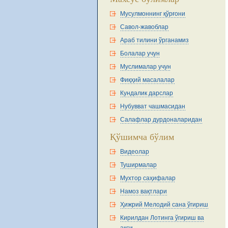
Мусулмоннинг қўрғони
Савол-жавоблар
Араб тилини ўрганамиз
Болалар учун
Муслималар учун
Фиқҳий масалалар
Кундалик дарслар
Нубувват чашмасидан
Салафлар дурдоналаридан
Қўшимча бўлим
Видеолар
Туширмалар
Мухтор саҳифалар
Намоз вақтлари
Ҳижрий Мелодий сана ўгириш
Кирилдан Лотинга ўгириш ва