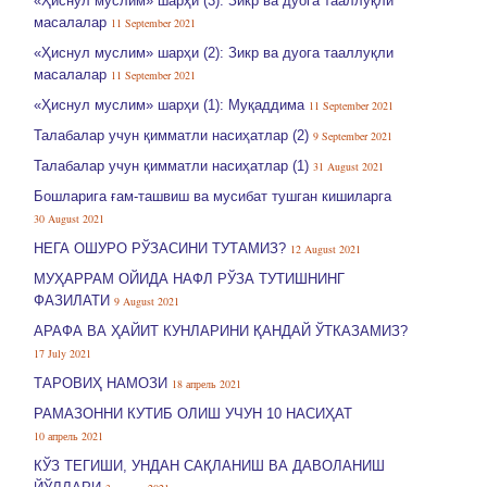
«Ҳиснул муслим» шарҳи (3): Зикр ва дуога тааллуқли
масалалар
11 September 2021
«Ҳиснул муслим» шарҳи (2): Зикр ва дуога тааллуқли
масалалар
11 September 2021
«Ҳиснул муслим» шарҳи (1): Муқаддима
11 September 2021
Талабалар учун қимматли насиҳатлар (2)
9 September 2021
Талабалар учун қимматли насиҳатлар (1)
31 August 2021
Бошларига ғам-ташвиш ва мусибат тушган кишиларга
30 August 2021
НЕГА ОШУРО РЎЗАСИНИ ТУТАМИЗ?
12 August 2021
МУҲАРРАМ ОЙИДА НАФЛ РЎЗА ТУТИШНИНГ
ФАЗИЛАТИ
9 August 2021
АРАФА ВА ҲАЙИТ КУНЛАРИНИ ҚАНДАЙ ЎТКАЗАМИЗ?
17 July 2021
ТАРОВИҲ НАМОЗИ
18 апрель 2021
РАМАЗОННИ КУТИБ ОЛИШ УЧУН 10 НАСИҲАТ
10 апрель 2021
КЎЗ ТЕГИШИ, УНДАН САҚЛАНИШ ВА ДАВОЛАНИШ