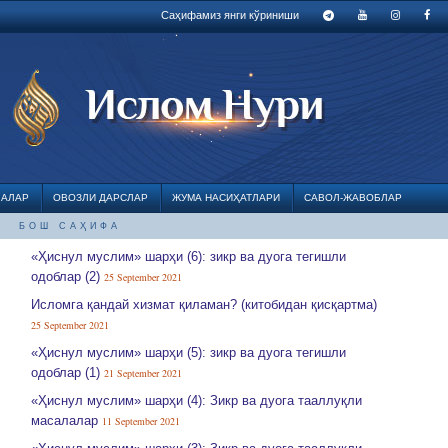
Саҳифамиз янги кўриниши
ЛАЛАР
ОВОЗЛИ ДАРСЛАР
ЖУМА НАСИҲАТЛАРИ
САВОЛ-ЖАВОБЛАР
БОШ САҲИФА
«Ҳиснул муслим» шарҳи (6): зикр ва дуога тегишли
одоблар (2)
25 September 2021
Исломга қандай хизмат қиламан? (китобидан қисқартма)
25 September 2021
«Ҳиснул муслим» шарҳи (5): зикр ва дуога тегишли
одоблар (1)
21 September 2021
«Ҳиснул муслим» шарҳи (4): Зикр ва дуога тааллуқли
масалалар
11 September 2021