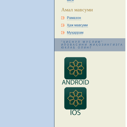
акси
Амал мавсуми
Рамазон
Ҳаж мавсуми
Муҳаррам
"ҲИСНУЛ МУСЛИМ"
ИЛОВАСИНИ ЖИҲОЗИНГИЗГА
ЮКЛАБ ОЛИНГ