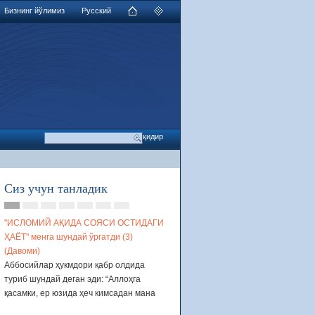
Бизнинг йўлимиз
Русский
Сиз учун танладик
a
a
a
a
a
a
a
"ИСЛОМИЙ АҚИДА СОЯСИ ОСТИДАГИ
ИСЛОМДА ЯНГИ ЙИЛНИ НИШОН
ҲАЁТ" менга шундай ўргатди (3)
ҲУКМИ
(Давоми)
Мусулмон дўстим, Аллох сизга ва б
Аббосийлар ҳукмдори қабр олдида
рахм килсин, билингки, бугунги кун
туриб шундай деган эди: “Аллоҳга
мусулмонларнинг бошларига етган
қасамки, ер юзида ҳеч кимсадан мана
катта мусибатлардан бири, уларни
шу қабрда дафн қилинган кишидан
яхудий, насроний ва улардан бошк