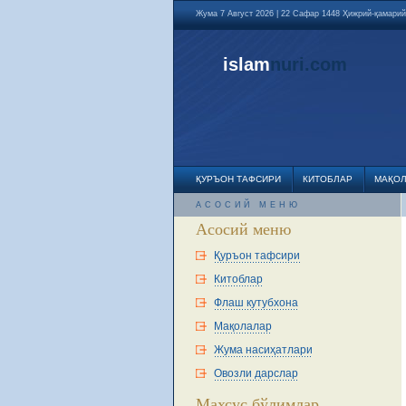
Жума 7 Август 2026 | 22 Сафар 1448 Ҳижрий-қамарий
islam
nuri
.com
ҚУРЪОН ТАФСИРИ
КИТОБЛАР
МАҚО
АСОСИЙ МЕНЮ
Асосий меню
Қуръон тафсири
Китоблар
Флаш кутубхона
Мақолалар
Жума насиҳатлари
Овозли дарслар
Махсус бўлимлар