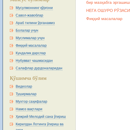
бир мазҳабга эргаши
Мусулмоннинг қўрғони
НЕГА ОШУРО РЎЗАС
Савол-жавоблар
Фиқҳий масалалар
Араб тилини ўрганамиз
Болалар учун
Муслималар учун
Фиқҳий масалалар
Кундалик дарслар
Нубувват чашмасидан
Салафлар дурдоналаридан
Қўшимча бўлим
Видеолар
Туширмалар
Мухтор саҳифалар
Намоз вақтлари
Ҳижрий Мелодий сана ўгириш
Кирилдан Лотинга ўгириш ва