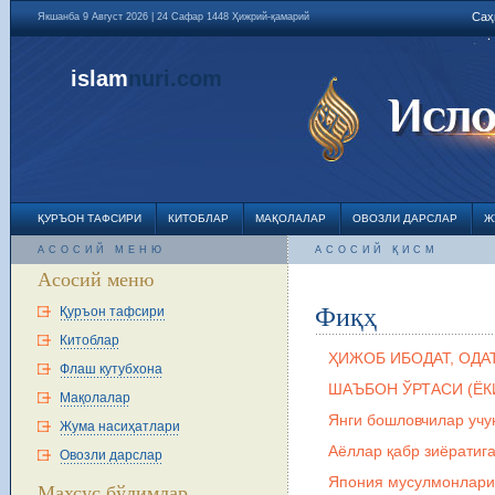
Саҳ
Якшанба 9 Август 2026 | 24 Сафар 1448 Ҳижрий-қамарий
islam
nuri
.com
ҚУРЪОН ТАФСИРИ
КИТОБЛАР
МАҚОЛАЛАР
ОВОЗЛИ ДАРСЛАР
Ж
АСОСИЙ МЕНЮ
АСОСИЙ ҚИСМ
Асосий меню
Фиқҳ
Қуръон тафсири
Китоблар
ҲИЖОБ ИБОДАТ, ОДА
Флаш кутубхона
ШАЪБОН ЎРТАСИ (ЁК
Мақолалар
Янги бошловчилар учу
Жума насиҳатлари
Аёллар қабр зиёратиг
Овозли дарслар
Япония мусулмонлариг
Махсус бўлимлар