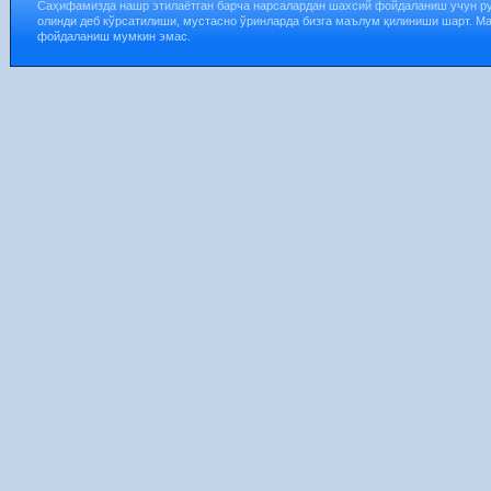
Саҳифамизда нашр этилаётган барча нарсалардан шахсий фойдаланиш учун р
олинди деб кўрсатилиши, мустасно ўринларда бизга маълум қилиниши шарт. М
фойдаланиш мумкин эмас.