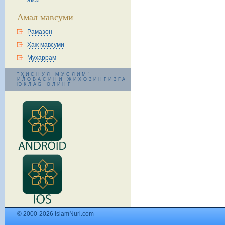
акси
Амал мавсуми
Рамазон
Ҳаж мавсуми
Муҳаррам
"ҲИСНУЛ МУСЛИМ"
ИЛОВАСИНИ ЖИҲОЗИНГИЗГА
ЮКЛАБ ОЛИНГ
© 2000-2026 IslamNuri.com