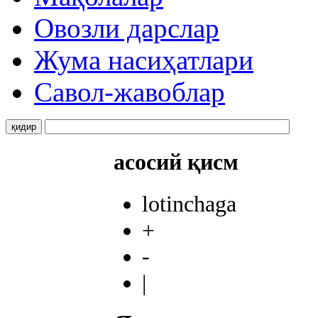
Овозли дарслар
Жума насиҳатлари
Савол-жавоблар
асосий қисм
lotinchaga
+
-
|