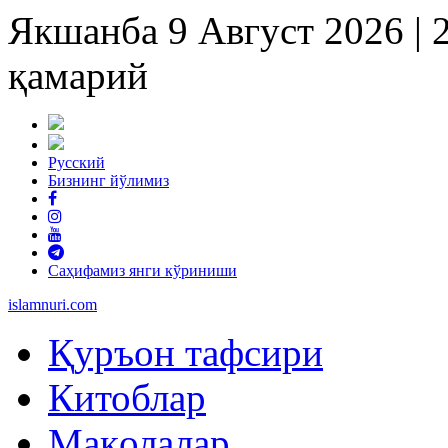
Якшанба 9 Август 2026 |
қамарий
Русский
Бизнинг йўлимиз
Саҳифамиз янги кўриниши
islam
nuri
.com
Қуръон тафсири
Китоблар
Мақолалар