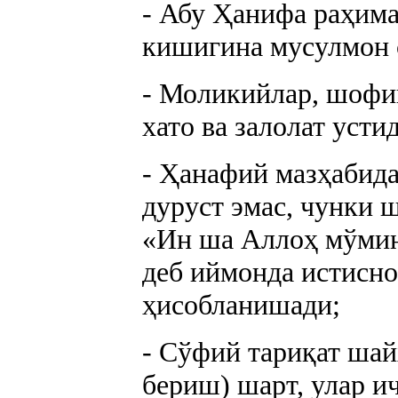
- Абу Ҳанифа раҳима
кишигина мусулмон 
- Моликийлар, шофии
хато ва залолат устид
- Ҳанафий мазҳабид
дуруст эмас, чунки 
«Ин ша Аллоҳ мўмин
деб иймонда истисно
ҳисобланишади;
- Сўфий тариқат шай
бериш) шарт, улар и