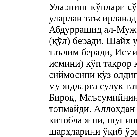
Уларнинг кўплари с
улардан таъсирлана
Абдуррашид ал-Мужа
(қўл) беради. Шайх 
таълим беради, Исм
исмини) кўп такрор 
сиймосини кўз олдиг
муридларга сулук та
Бироқ, Маъсумийнин
топмайди. Аллоҳдан 
китобларини, шунинг
шарҳларини ўқиб ўр