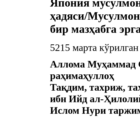
Япония мусулмо
ҳадяси/Мусулмон
бир мазҳабга эр
5215
марта кўрилган
Аллома Муҳаммад 
раҳимаҳуллоҳ
Тақдим, тахриж, т
ибн Ийд ал-Ҳилоли
Ислом Нури таржи