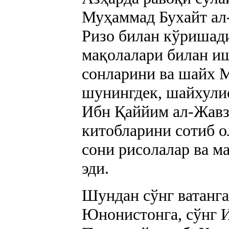
Муҳаммад Бухайт а
Ризо билан кўришад
мақолалари билан иш
сонларини ва шайх 
шунингдек, шайхули
Ибн Қаййим ал-Жавз
китобларини сотиб о
сони рисолалар ва м
эди.
Шундан сўнг ватанга
Юнонистонга, сўнг И