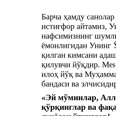
Барча ҳамду санолар
истиғфор айтамиз, У
нафсимизнинг шумли
ёмонлигидан Унинг 
қилган кимсани адаш
қилувчи йўқдир. Мен
илоҳ йўқ ва Муҳамма
бандаси ва элчисиди
«Эй мўминлар, Алл
қўрқинглар ва фақ