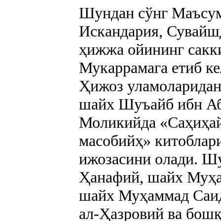
Шундан сўнг Маъсум
Искандария, Сувайшд
ҳижжа ойининг сакк
Мукаррамага етиб ке
Ҳижоз уламоларидан 
шайх Шуъайб ибн Аб
Моликийда «Саҳиҳай
масобийҳ» китоблари
ижозасини олади. Ш
Ҳанафий, шайх Муҳа
шайх Муҳаммад Саи
ал-Ҳазровий ва бошқ