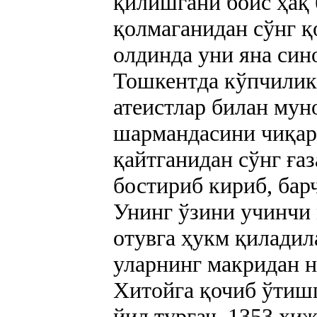
қилишгани боис ҳақ
қолмаганидан сўнг қ
олдинда уни яна син
Тошкентда кўпчилик 
атеистлар билан мун
шармандасини чиқар
қайтганидан сўнг ғаз
бостириб кириб, бар
Унинг ўзини учинчи 
отувга ҳукм қиладил
уларнинг макридан 
Хитойга қочиб ўтишг
йил тургач, 1353 ҳиж