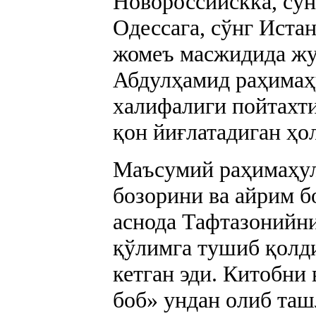
Новороссийскка, сўнг
Одессага, сўнг Иста
жомеъ масжидида жу
Абдулҳамид раҳимаҳ
халифалиги пойтахти
қон йиғлатадиган ҳо
Маъсумий раҳимаҳулл
бозорини ва айрим 
аснода Тафтазонийн
қўлимга тушиб қолди
кетган эди. Китобни
боб» ундан олиб таш