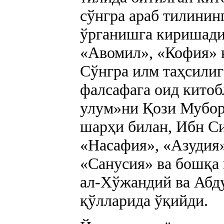
сўнгра араб тилининг
ўрганишга киришади
«Авомил», «Кофия» к
Сўнгра илм таҳсилиг
фалсафага оид кито
улум»ни Қози Мубор
шарҳи билан, Ибн С
«Насафия», «Азудия»
«Санусия» ва бошқа
ал-Хўжандий ва Абд
қўлларида ўқийди.