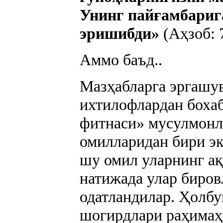
Унинг пайғамбарига 
эришибди»
(Аҳзоб: 7
Аммо баъд..
Мазҳабларга эргашув
ихтилофлардан бохаб
фитнаси» мусулмонл
омилларидан бири эк
шу омил уларнинг а
натижада улар биро
одатландилар. Ҳолбу
шогирдлари раҳимаҳ