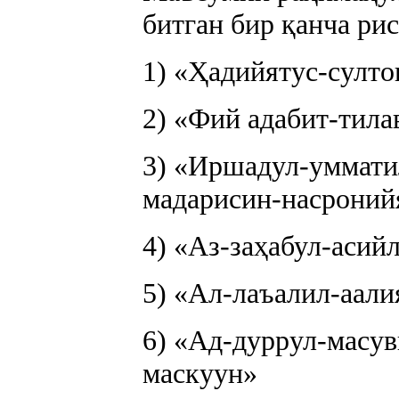
битган бир қанча ри
1) «Ҳадийятус-султо
2) «Фий адабит-тила
3) «Иршадул-уммати
мадарисин-насроний
4) «Аз-заҳабул-асий
5) «Ал-лаъалил-аали
6) «Ад-дуррул-масув
маскуун»