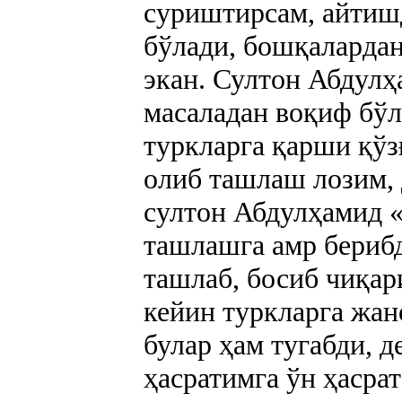
суриштирсам, айтиш
бўлади, бошқалардан
экан. Султон Абдул
масаладан воқиф бўл
туркларга қарши қўз
олиб ташлаш лозим, 
султон Абдулҳамид 
ташлашга амр бериб
ташлаб, босиб чиқар
кейин туркларга жан
булар ҳам тугабди, 
ҳасратимга ўн ҳасра