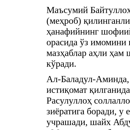
Маъсумий Байтуллоҳ
(меҳроб) қилинганли
ҳанафийнинг шофиий
орасида ўз имомини 
мазҳаблар аҳли ҳам 
кўради.
Ал-Баладул-Аминда,
истиқомат қилганида
Расулуллоҳ соллалло
зиёратига боради, у
учрашади, шайх Абд