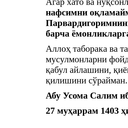
Агар хато ва нуқсон
нафсимни оқламай
Парвардигоримнин
барча ёмонликларг
Аллоҳ таборака ва т
мусулмонларни фойд
қабул айлашини, қиё
қилишини сўрайман.
Абу Усома Салим и
27 муҳаррам 1403 ҳ