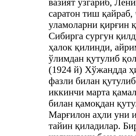
вазият ўзгариб, Лен
саратон тиш қайраб,
уламоларни қирғин 
Сибирга сургун қилд
ҳалок қилинди, айр
ўлимдан қутулиб қо
(1924 й) Хўжандда ҳ
фазли билан қутулиб
иккинчи марта қамал
билан қамоқдан қуту
Марғилон аҳли уни и
тайин қиладилар. Би