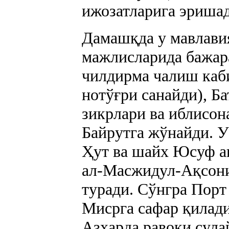
ижозатларига эришад
Дамашқда у мавлави
мажлисларида бажара
чилдирма чалиш каб
нотўғри санайди), 
зикрлари ва иблисон
Байрутга жўнайди. У
Ҳут ва шайх Юсуф а
ал-Масжидул-Ақсони 
туради. Сўнгра Порт
Мисрга сафар қилади
Азҳарда равоқи сул