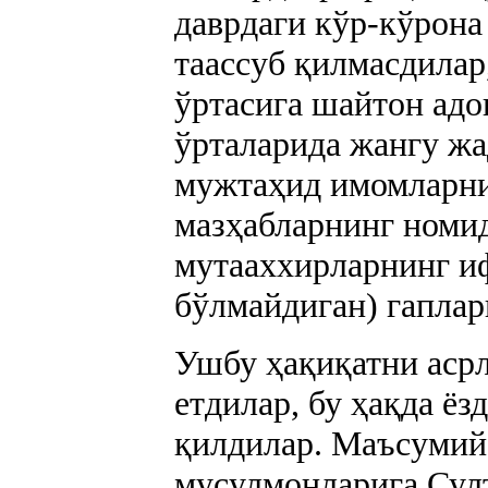
даврдаги кўр-кўрона
таассуб қилмасдилар
ўртасига шайтон адо
ўрталарида жангу жа
мужтаҳид имомларни
мазҳабларнинг номи
мутааххирларнинг иф
бўлмайдиган) гаплар
Ушбу ҳақиқатни аср
етдилар, бу ҳақда ё
қилдилар. Маъсумий
мусулмонларига Сул