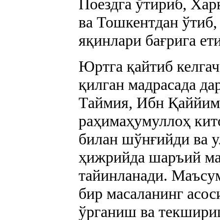
Поездга ўтириб, Хар
ва Тошкентдан ўтиб, 
яқинлари бағрига ети
Юртга қайтиб келга
қилган мадрасада да
Таймия, Ибн Қаййим
раҳимаҳумуллоҳ кит
билан шўнғийди ва у
ҳижрийда шаръий ма
тайинланади. Маъсу
бир масаланинг асос
ўрганиш ва текшири