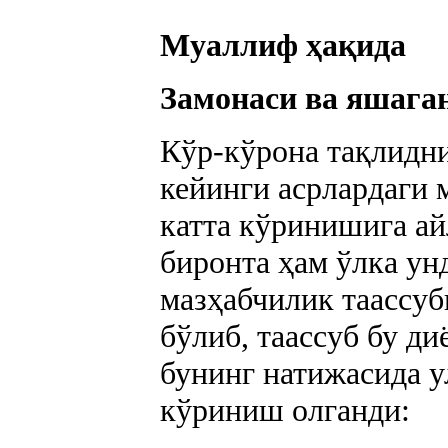
Муаллиф ҳақида
Замонаси ва яшага
Кўр-кўрона тақлидни
кейинги асрлардаги
катта кўринишига ай
биронта ҳам ўлка ун
мазҳабчилик таассуб
бўлиб, таассуб бу д
бунинг натижасида у
кўриниш олганди: