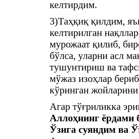
келтирдим.
3)Таҳқиқ қилдим, яъ
келтирилган нақллар
мурожаат қилиб, бир
бўлса, уларни асл м
тушунтириш ва тафс
мўжаз изоҳлар бериб
кўринган жойларини
Агар тўғриликка эри
Аллоҳнинг ёрдами 
Ўзига суяндим ва 