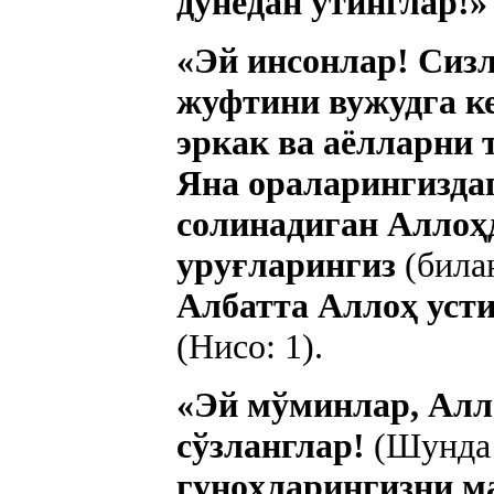
дунёдан ўтинглар!»
«Эй инсонлар! Сизл
жуфтини вужудга ке
эркак ва аёлларни 
Яна ораларингизда
солинадиган Аллоҳ
уруғларингиз
(била
Албатта Аллоҳ усти
(Нисо: 1).
«Эй мўминлар, Алло
сўзланглар!
(Шунда
гуноҳларингизни м