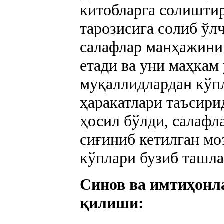
китобларга солиштир
тарозисига солиб ўл
салафлар манҳажинин
етади ва уни маҳкам
муқаллидлардан кўпл
ҳаракатлари таъсир
ҳосил бўлди, салафл
сиғиниб кетилган мо
кўплари бузиб ташла
Синов ва имтиҳонла
қилиши: