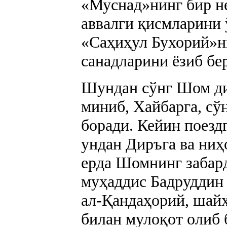
«Муснад»нинг бир н
аввалги қисмларини
«Саҳиҳул Бухорий»ни
санадларини ёзиб бе
Шундан сўнг Шом ди
миниб, Хайбарга, сў
боради. Кейин поезд
ундан Диръга ва ниҳ
ерда Шомнинг забар
муҳаддис Бадруддин
ал-Қандаҳорий, шай
билан мулоқот олиб 