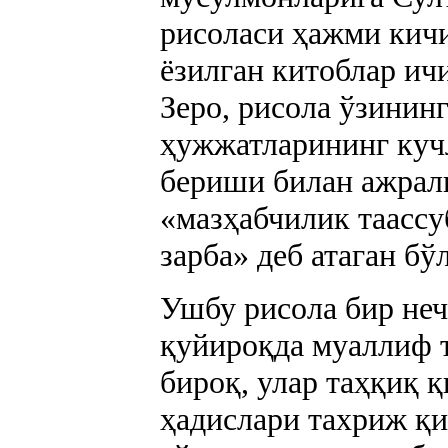
рисоласи ҳажми кичи
ёзилган китоблар ич
Зеро, рисола ўзинин
ҳужжатларининг куч
бериши билан ажрал
«мазҳабчилик таассу
зарба» деб атаган бў
Ушбу рисола бир неч
қуйироқда муаллиф 
бироқ, улар таҳқиқ 
ҳадислари тахриж қ