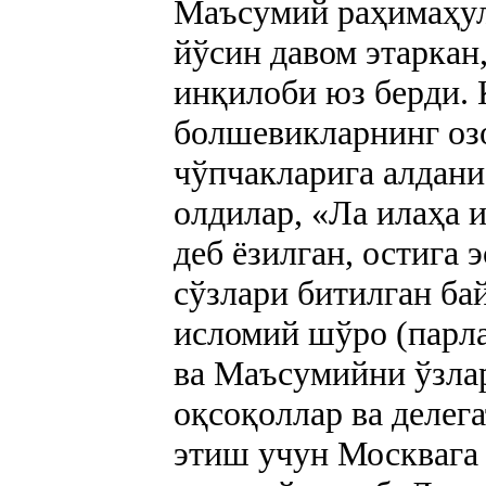
Маъсумий раҳимаҳул
йўсин давом этаркан
инқилоби юз берди. 
болшевикларнинг озо
чўпчакларига алдани
олдилар, «Ла илаҳа
деб ёзилган, остига 
сўзлари битилган ба
исломий шўро (парла
ва Маъсумийни ўзлар
оқсоқоллар ва деле
этиш учун Москвага 