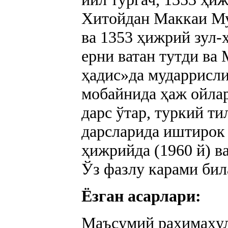
Хитойдан Маккаи Му
ва 1353 ҳижрий зул-
ерни ватан тутди ва
ҳадис»да мударрисли
мобайнида ҳаж ойла
дарс ўтар, туркий т
дарсларида иштирок
ҳижрийда (1960 й) в
Ўз фазлу карами бил
Ёзган асарлари:
Маъсумий раҳимаҳул