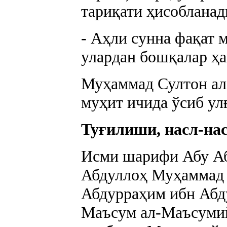
тариқати ҳисобланад
- Аҳли сунна фақат 
улардан бошқалар ҳ
Муҳаммад Султон ал
муҳит ичида ўсиб ул
Туғилиши, насл-нас
Исми шарифи Абу А
Абдуллоҳ Муҳаммад
Абдурраҳим ибн Абд
Маъсум ал-Маъсумий