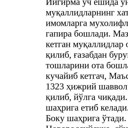
Йигирма уч ёшида ун
муқаллидларнинг хат
имомларга мухолифл
гапира бошлади. Маз
кетган муқаллидлар 
қилиб, ғазабдан бур
тошларини ота бошл
кучайиб кетгач, Маъ
1323 ҳижрий шаввол 
қилиб, йўлга чиқади
шаҳрига етиб келади
Боку шаҳрига ўтади.