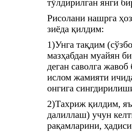
тўлдирилган янги би
Рисолани нашрга ҳоз
зиёда қилдим:
1)Унга тақдим (сўзб
мазҳабдан муайян б
деган саволга жавоб
ислом жамияти ичид
онгига сингдирилиш
2)Тахриж қилдим, я
далиллаш) учун келт
рақамларини, ҳадис