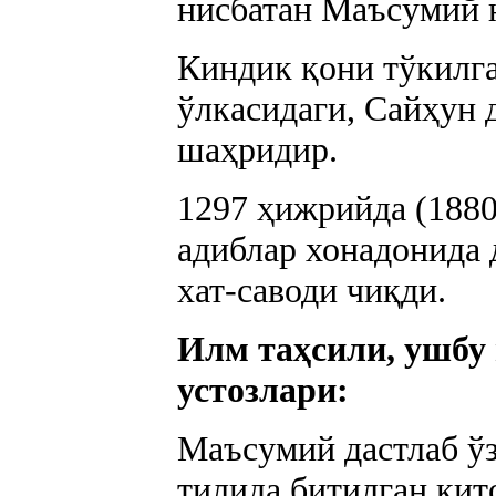
нисбатан Маъсумий 
Киндик қони тўкилг
ўлкасидаги, Сайҳун 
шаҳридир.
1297 ҳижрийда (1880
адиблар хонадонида 
хат-саводи чиқди.
Илм таҳсили, ушбу 
устозлари:
Маъсумий дастлаб ў
тилида битилган кит