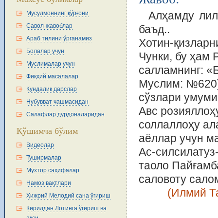
Алҳамду лил
Мусулмоннинг қўрғони
Савол-жавоблар
баъд..
Араб тилини ўрганамиз
Хотин-қизларн
Болалар учун
Чунки, бу ҳам 
Муслималар учун
салламнинг: «
Фиқҳий масалалар
Муслим: №620)
Кундалик дарслар
сўзлари умуми
Нубувват чашмасидан
Авс розияллоҳ
Салафлар дурдоналаридан
соллаллоҳу ала
Қўшимча бўлим
аёллар учун ма
Видеолар
Ас-силсилатуз
Туширмалар
таоло Пайғамба
Мухтор саҳифалар
саловоту сало
Намоз вақтлари
(Илмий Т
Ҳижрий Мелодий сана ўгириш
Кирилдан Лотинга ўгириш ва