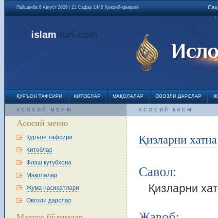
Саҳ
Пайшанба 6 Август 2026 | 21 Сафар 1448 Ҳижрий-қамарий
islam
nuri
.com
ҚУРЪОН ТАФСИРИ
КИТОБЛАР
МАҚОЛАЛАР
ОВОЗЛИ ДАРСЛАР
Ж
АСОСИЙ МЕНЮ
АСОСИЙ ҚИСМ
Асосий меню
Қизларни хатна
Қуръон тафсири
Китоблар
Флаш кутубхона
Савол:
Мақолалар
Қизларни ха
Жума насиҳатлари
Овозли дарслар
Жавоб:
Махсус бўлимлар