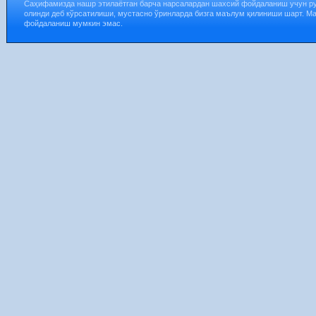
Саҳифамизда нашр этилаётган барча нарсалардан шахсий фойдаланиш учун р
олинди деб кўрсатилиши, мустасно ўринларда бизга маълум қилиниши шарт. М
фойдаланиш мумкин эмас.