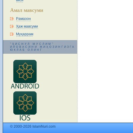
акси
Амал мавсуми
Рамазон
Ҳаж мавсуми
Муҳаррам
"ҲИСНУЛ МУСЛИМ"
ИЛОВАСИНИ ЖИҲОЗИНГИЗГА
ЮКЛАБ ОЛИНГ
© 2000-2026 IslamNuri.com