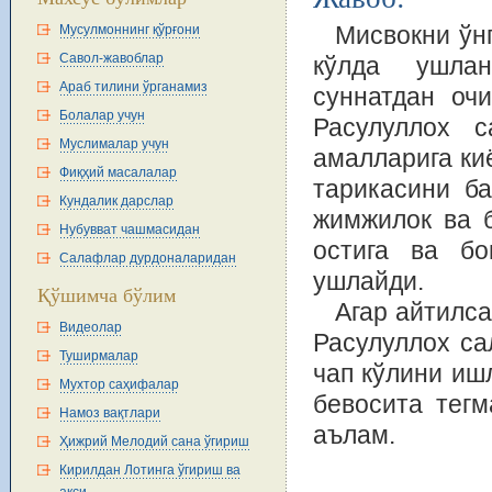
Мисвокни ўнг
Мусулмоннинг қўрғони
Савол-жавоблар
кўлда ушлан
Араб тилини ўрганамиз
суннатдан очи
Болалар учун
Расулуллох 
Муслималар учун
амалларига ки
Фиқҳий масалалар
тарикасини ба
Кундалик дарслар
жимжилок ва б
Нубувват чашмасидан
остига ва бо
Салафлар дурдоналаридан
ушлайди.
Қўшимча бўлим
Агар айтилса
Видеолар
Расулуллох са
Туширмалар
чап кўлини иш
Мухтор саҳифалар
бевосита тегм
Намоз вақтлари
аълам.
Ҳижрий Мелодий сана ўгириш
Кирилдан Лотинга ўгириш ва