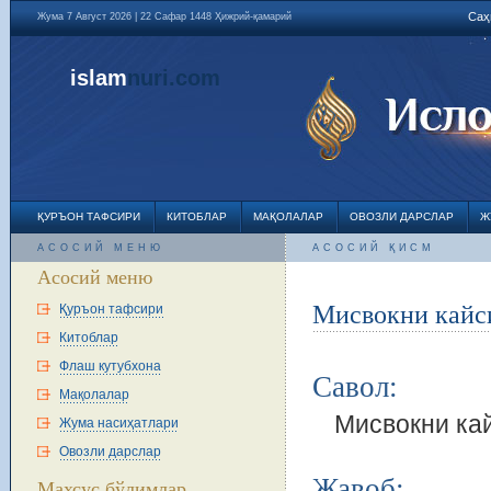
Саҳ
Жума 7 Август 2026 | 22 Сафар 1448 Ҳижрий-қамарий
islam
nuri
.com
ҚУРЪОН ТАФСИРИ
КИТОБЛАР
МАҚОЛАЛАР
ОВОЗЛИ ДАРСЛАР
Ж
АСОСИЙ МЕНЮ
АСОСИЙ ҚИСМ
Асосий меню
Мисвокни кайс
Қуръон тафсири
Китоблар
Флаш кутубхона
Савол:
Мақолалар
Мисвокни ка
Жума насиҳатлари
Овозли дарслар
Жавоб:
Махсус бўлимлар