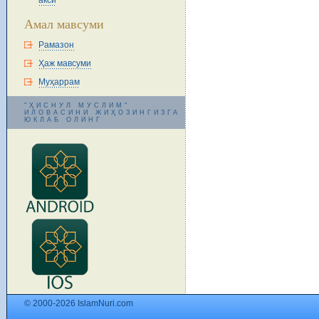
акси
Амал мавсуми
Рамазон
Ҳаж мавсуми
Муҳаррам
"ҲИСНУЛ МУСЛИМ"
ИЛОВАСИНИ ЖИҲОЗИНГИЗГА
ЮКЛАБ ОЛИНГ
© 2000-2026 IslamNuri.com