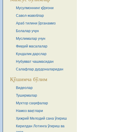
Мусулмоннинг қўрғони
Савол-жавоблар
Араб тилини ўрганамиз
Болалар учун
Муслималар учун
Фиқҳий масалалар
Кундалик дарслар
Нубувват чашмасидан
Салафлар дурдоналаридан
Қўшимча бўлим
Видеолар
Туширмалар
Мухтор саҳифалар
Намоз вақтлари
Ҳижрий Мелодий сана ўгириш
Кирилдан Лотинга ўгириш ва