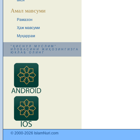
акси
Амал мавсуми
Рамазон
Ҳаж мавсуми
Муҳаррам
"ҲИСНУЛ МУСЛИМ"
ИЛОВАСИНИ ЖИҲОЗИНГИЗГА
ЮКЛАБ ОЛИНГ
© 2000-2026 IslamNuri.com