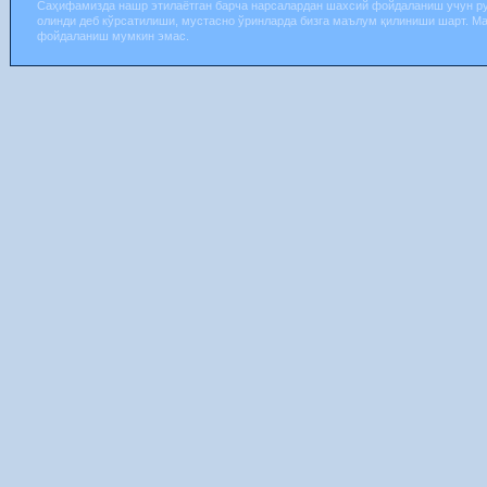
Саҳифамизда нашр этилаётган барча нарсалардан шахсий фойдаланиш учун р
олинди деб кўрсатилиши, мустасно ўринларда бизга маълум қилиниши шарт. М
фойдаланиш мумкин эмас.