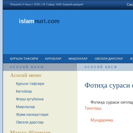
Саҳ
Якшанба 9 Август 2026 | 24 Сафар 1448 Ҳижрий-қамарий
islam
nuri
.com
ҚУРЪОН ТАФСИРИ
КИТОБЛАР
МАҚОЛАЛАР
ОВОЗЛИ ДАРСЛАР
Ж
АСОСИЙ МЕНЮ
АСОСИЙ ҚИСМ
Асосий меню
Фотиҳа сураси 
Қуръон тафсири
Китоблар
Флаш кутубхона
Фотиҳа сураси оятла
Мақолалар
Тинглаш
Жума насиҳатлари
Мундарижа
Овозли дарслар
Махсус бўлимлар