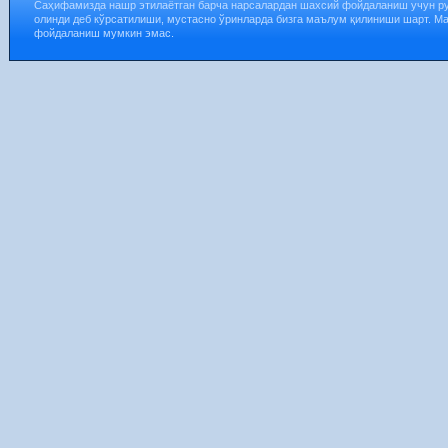
Саҳифамизда нашр этилаётган барча нарсалардан шахсий фойдаланиш учун р
олинди деб кўрсатилиши, мустасно ўринларда бизга маълум қилиниши шарт. М
фойдаланиш мумкин эмас.