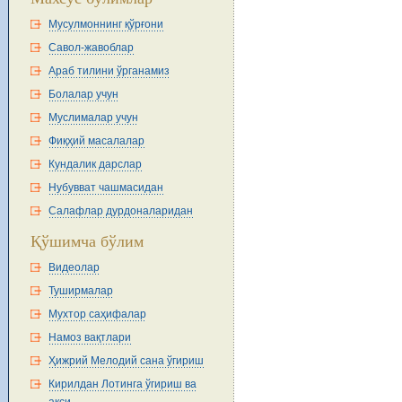
Мусулмоннинг қўрғони
Савол-жавоблар
Араб тилини ўрганамиз
Болалар учун
Муслималар учун
Фиқҳий масалалар
Кундалик дарслар
Нубувват чашмасидан
Салафлар дурдоналаридан
Қўшимча бўлим
Видеолар
Туширмалар
Мухтор саҳифалар
Намоз вақтлари
Ҳижрий Мелодий сана ўгириш
Кирилдан Лотинга ўгириш ва