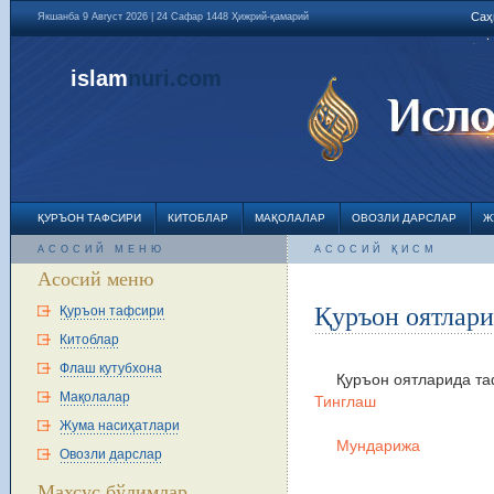
Саҳ
Якшанба 9 Август 2026 | 24 Сафар 1448 Ҳижрий-қамарий
islam
nuri
.com
ҚУРЪОН ТАФСИРИ
КИТОБЛАР
МАҚОЛАЛАР
ОВОЗЛИ ДАРСЛАР
Ж
АСОСИЙ МЕНЮ
АСОСИЙ ҚИСМ
Асосий меню
Қуръон оятлар
Қуръон тафсири
Китоблар
Флаш кутубхона
Қуръон оятларида та
Мақолалар
Тинглаш
Жума насиҳатлари
Мундарижа
Овозли дарслар
Махсус бўлимлар