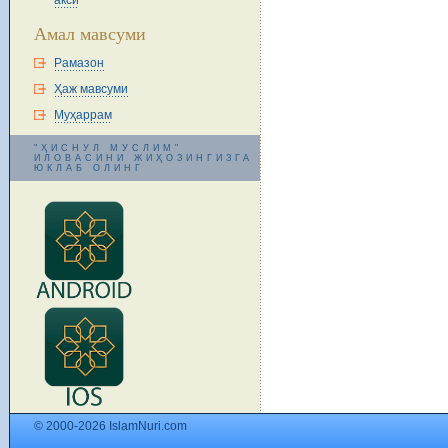
акси
Амал мавсуми
Рамазон
Ҳаж мавсуми
Муҳаррам
"ҲИСНУЛ МУСЛИМ"
ИЛОВАСИНИ ЖИҲОЗИНГИЗГА
ЮКЛАБ ОЛИНГ
© 2000-2026 IslamNuri.com