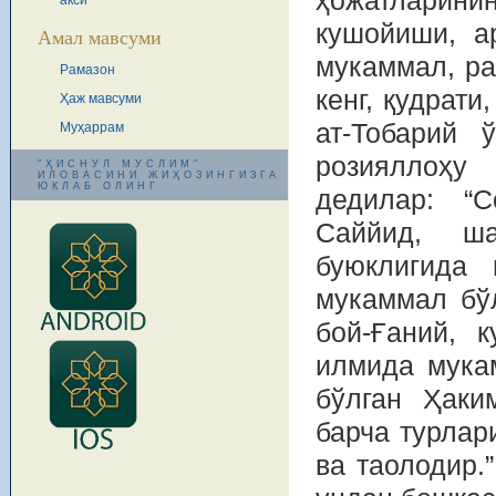
ҳожатларинин
акси
кушойиши, а
Амал мавсуми
мукаммал, ра
Рамазон
кенг, қудрати
Ҳаж мавсуми
ат-Тобарий 
Муҳаррам
розияллоҳу 
"ҲИСНУЛ МУСЛИМ"
ИЛОВАСИНИ ЖИҲОЗИНГИЗГА
ЮКЛАБ ОЛИНГ
дедилар: “
Саййид, ш
буюклигида 
мукаммал бў
бой-Ғаний, 
илмида мука
бўлган Ҳаки
барча турлар
ва таолодир.