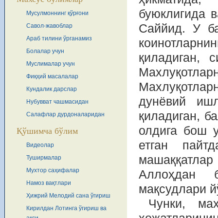
буюклигида в
Мусулмоннинг қўрғони
Саййид. У б
Савол-жавоблар
Араб тилини ўрганамиз
коинотларни
Болалар учун
қиладиган, 
Муслималар учун
Махлуқотл
Фиқҳий масалалар
Махлуқотлар
Кундалик дарслар
дунёвий иш
Нубувват чашмасидан
қиладиган, б
Салафлар дурдоналаридан
олдига бош у
Қўшимча бўлим
етган пайт
Видеолар
машаққатлар
Туширмалар
Мухтор саҳифалар
Аллоҳдан б
Намоз вақтлари
мақсудлари й
Ҳижрий Мелодий сана ўгириш
Чунки, ма
Кирилдан Лотинга ўгириш ва