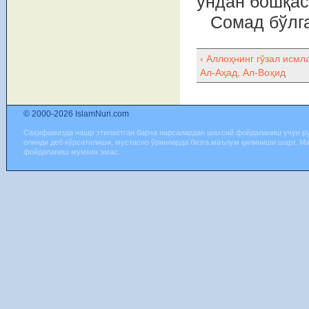
ундан бошқас
Сомад бўлг
‹ Аллоҳнинг гўзал исмла
Ал-Аҳад, Ал-Вoҳид
© 2000-2026 IslamNuri.com
Саҳифамизда нашр этилаётган барча нарсалардан шахсий фойдаланиш учун р
олинди деб кўрсатилиши, мустасно ўринларда бизга маълум қилиниши шарт. М
фойдаланиш мумкин эмас.