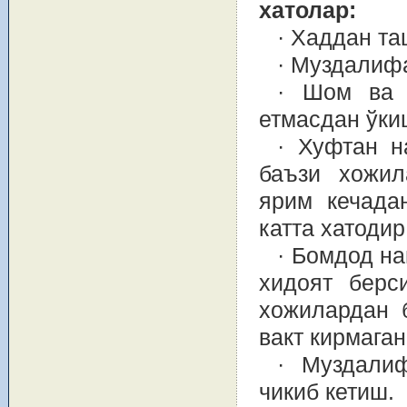
хатолар:
· Хаддан та
· Муздалифа
· Шом ва 
етмасдан ўки
· Хуфтан н
баъзи хожил
ярим кечада
катта хатодир
· Бомдод на
хидоят берс
хожилардан 
вакт кирмага
· Муздали
чикиб кетиш.