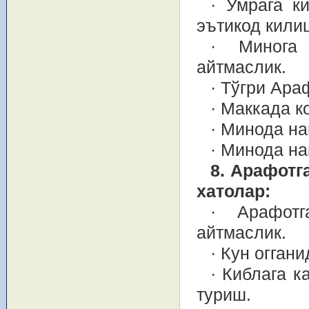
· Умрага к
эътикод кили
· Минога 
айтмаслик.
· Тўгри Ара
· Маккада к
· Минода на
· Минода н
8. Арафотг
хатолар:
· Арафотг
айтмаслик.
· Кун огган
· Киблага 
туриш.