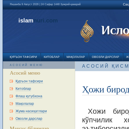
Саҳ
Якшанба 9 Август 2026 | 24 Сафар 1448 Ҳижрий-қамарий
islam
nuri
.com
ҚУРЪОН ТАФСИРИ
КИТОБЛАР
МАҚОЛАЛАР
ОВОЗЛИ ДАРСЛАР
Ж
АСОСИЙ МЕНЮ
АСОСИЙ ҚИС
Асосий меню
Қуръон тафсири
Ҳожи бирод
Китоблар
Флаш кутубхона
Мақолалар
Хожи бирод
Жума насиҳатлари
кўпчилик 
Овозли дарслар
эътиборсизли
Махсус бўлимлар