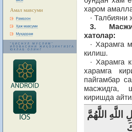
бундан хам 
акси
харом амалла
Амал мавсуми
· Талбияни 
Рамазон
3. Масжи
Ҳаж мавсуми
хатолар:
Муҳаррам
· Харамга 
"ҲИСНУЛ МУСЛИМ"
ИЛОВАСИНИ ЖИҲОЗИНГИЗГА
ЮКЛАБ ОЛИНГ
килиш.
· Харамга 
харамга ки
пайгамбар с
масжидга, 
киришда айти
للَّهِ اللَّهُمَّ
َ