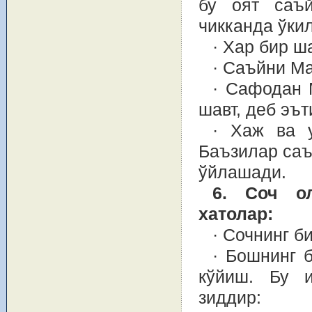
бу оят саъ
чикканда ўки
· Хар бир ш
· Саъйни М
· Сафодан 
шавт, деб эът
· Хаж ва 
Баъзилар саъ
ўйлашади.
6. Соч о
хатолар:
· Сочнинг б
· Бошнинг 
кўйиш. Бу и
зиддир: