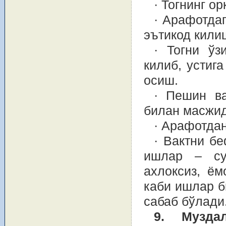
· Тогнинг о
· Арафотда
эътикод кили
· Тогни ўз
килиб, устиг
осиш.
· Пешин в
билан масжид
· Арафотдан
· Вактни б
ишлар – су
ахлоксиз, ё
каби ишлар б
сабаб бўлади
9. Музда