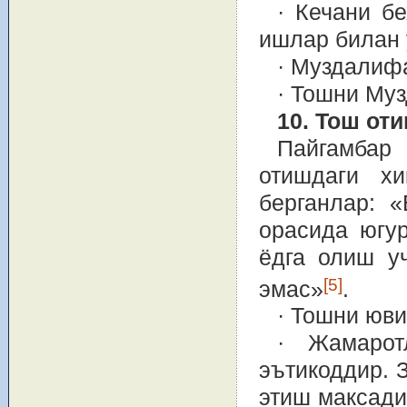
· Кечани б
ишлар билан 
· Муздалиф
· Тошни Му
10. Тош от
Пайгамбар
отишдаги хи
берганлар: 
орасида югу
ёдга олиш у
[5]
эмас»
.
· Тошни юви
· Жамарот
эътикоддир. 
этиш максади