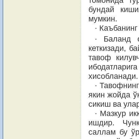
томонида ту
бундай киши
мумкин.
· Каъбанин
· Баланд 
кеткизади, б
тавоф килув
ибодатлариг
хисобланади.
· Тавофнинг
якин жойда ў
сикиш ва улар
· Мазкур ик
ишдир. Чун
саллам бу ўр