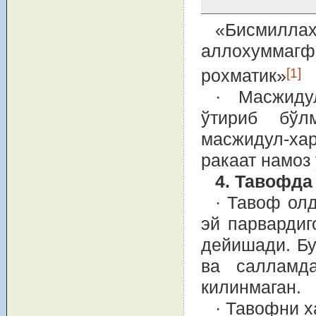
«Бисмиллах
аллохумма
[1]
рохматик»
· Масжиду
ўтириб бўл
масжидул-хар
ракаат намоз 
4. Тавофда
· Тавоф ол
эй парвардиг
дейишади. Бу
ва салламд
килинмаган.
· Тавофни 