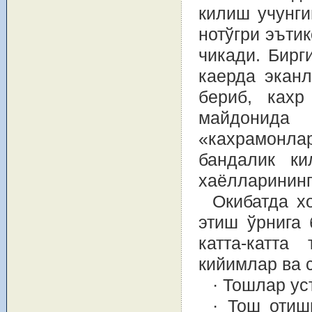
килиш учунги
нотўгри эъти
чикади. Бирг
каерда эканл
бериб, кахр
майдонида
«кахрамонл
бандалик ки
хаёлларининг
Окибатда х
этиш ўрнига 
катта-катта
кийимлар ва 
· Тошлар ус
· Тош отиш