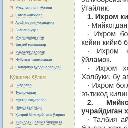
ўтайлик.
Мусулмоннинг қўрғони
1. Ихром к
Савол-жавоблар
Араб тилини ўрганамиз
· Мийкотдан
Болалар учун
· Ихром бо
Муслималар учун
кейин кийиб 
Фиқҳий масалалар
· Ихром к
Кундалик дарслар
ўйламок.
Нубувват чашмасидан
· Ихром х
Салафлар дурдоналаридан
Холбуки, бу 
Қўшимча бўлим
· Ихром бог
Видеолар
эътикод кили
Туширмалар
Мухтор саҳифалар
2. Мийко
Намоз вақтлари
учрайдиган х
Ҳижрий Мелодий сана ўгириш
· Талбия а
Кирилдан Лотинга ўгириш ва