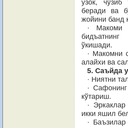
узок, чўзиб
беради ва б
жойини банд 
· Макоми 
бидъатнинг
ўкишади.
· Макомни 
алайхи ва са
5. Саъйда 
· Ниятни т
· Сафонинг
кўтариш.
· Эркаклар
икки яшил бе
· Баъзилар