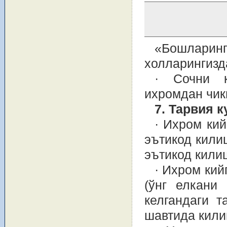
«Бошларинг
холларингизда
· Сочни к
ихромдан чик
7. Тарвия 
· Ихром кий
эътикод кили
эътикод кили
· Ихром ки
(ўнг елкани
келгандаги т
шавтида кили