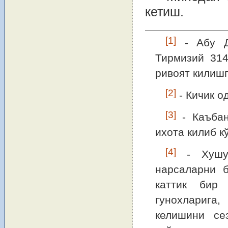
кетиш.
[1]
- Абу До
Тирмизий 31
ривоят килишг
[2]
- Кичик о
[3]
- Каъбан
ихота килиб к
[4]
- Хушуъ
нарсаларни б
каттик бир 
гунохларига
келишини се