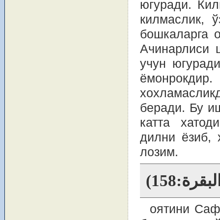
югуради. Кил
килмаслик, 
бошкаларга о
Ачинарлиси ш
учун югуради
ёмонрокди
хохламаслик
беради. Бу и
катта хатод
дилни ёзиб, 
лозим.
· (قرة:158
оятини Саф