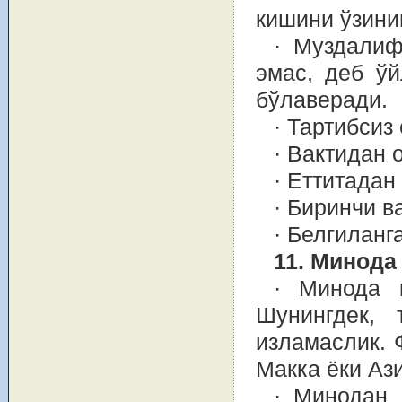
кишини ўзини
· Муздалиф
эмас, деб ўй
бўлаверади.
· Тартибсиз
· Вактидан 
· Еттитадан
· Биринчи в
· Белгиланг
11. Минода
· Минода к
Шунингдек, 
изламаслик. 
Макка ёки Аз
· Минодан 