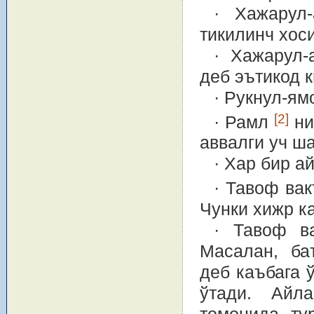
· Хажарул-
тикилинч хос
· Хажарул-
деб эътикод 
· Рукнул-ям
[2]
· Рамл
ни
аввалги уч ш
· Хар бир а
· Тавоф ва
Чунки хижр к
· Тавоф ва
Масалан, ба
деб каъбага 
ўтади. Айл