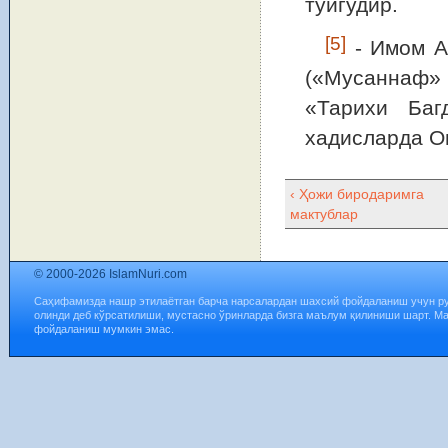
туйгудир.
[5]
- Имом А
(«Мусаннаф»
«Тарихи Баг
хадисларда О
‹ Ҳожи биродаримга
мактублар
© 2000-2026 IslamNuri.com
Саҳифамизда нашр этилаётган барча нарсалардан шахсий фойдаланиш учун р
олинди деб кўрсатилиши, мустасно ўринларда бизга маълум қилиниши шарт. М
фойдаланиш мумкин эмас.