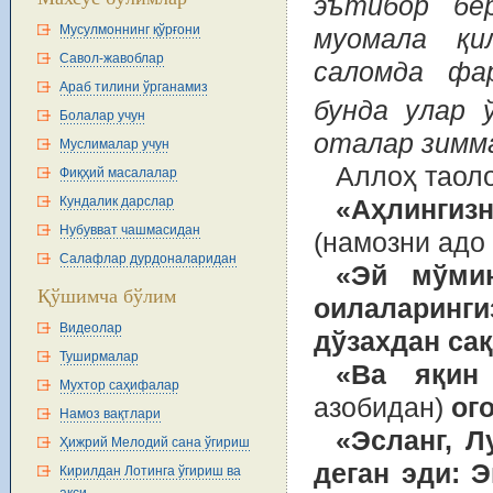
эътибор бе
Мусулмоннинг қўрғони
муомала қи
Савол-жавоблар
саломда фа
Араб тилини ўрганамиз
бунда улар 
Болалар учун
оталар зимм
Муслималар учун
Аллоҳ таоло
Фиқҳий масалалар
Кундалик дарслар
«Аҳлингизн
Нубувват чашмасидан
(намозни адо
Салафлар дурдоналаридан
«Эй мўмин
Қўшимча бўлим
оилаларинги
Видеолар
дўзахдан са
Туширмалар
«Ва яқин 
Мухтор саҳифалар
азобидан)
ог
Намоз вақтлари
«Эсланг, Л
Ҳижрий Мелодий сана ўгириш
деган эди: 
Кирилдан Лотинга ўгириш ва