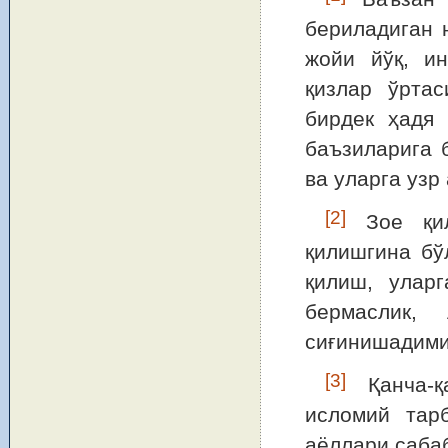
бериладиган 
жойи йўқ, и
қизлар ўрта
бирдек ҳадя 
баъзиларига 
ва уларга узр
[2]
Зое қил
қилишгина бў
қилиш, улар
бермаслик,
сиғинишадими
[3]
Қанча-қ
исломий тар
аёллари сабаб