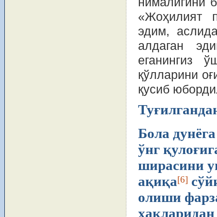
нималигини б
«Жоҳилият п
эдим, аслид
алдаган эд
еганингиз 
қўлларини оғ
қусиб юборди
Туғилганда
Бола дунёга
ўнг қулоғиг
ширасини ун
ақиқа
сўйи
[6]
олиши фарз
ҳақларидан