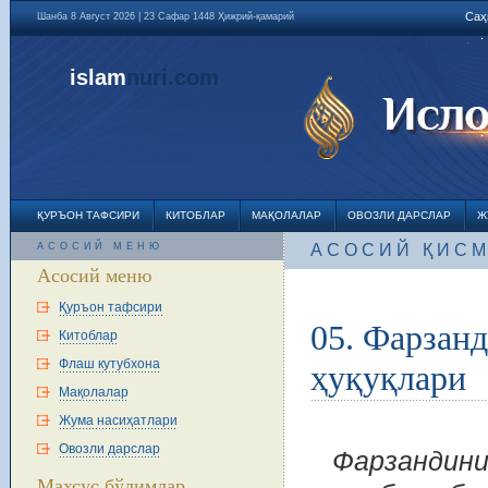
Саҳ
Шанба 8 Август 2026 | 23 Сафар 1448 Ҳижрий-қамарий
islam
nuri
.com
ҚУРЪОН ТАФСИРИ
КИТОБЛАР
МАҚОЛАЛАР
ОВОЗЛИ ДАРСЛАР
Ж
АСОСИЙ МЕНЮ
АСОСИЙ ҚИС
Асосий меню
Қуръон тафсири
05. Фарзанд
Китоблар
Флаш кутубхона
ҳуқуқлари
Мақолалар
Жума насиҳатлари
Овозли дарслар
Фарзандини
Махсус бўлимлар