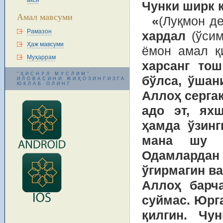
акси
Чунки ширк 
Амал мавсуми
«
(Луқмон д
Рамазон
хардал
(ўсим
Ҳаж мавсуми
ёмон амал қ
Муҳаррам
харсанг то
"ҲИСНУЛ МУСЛИМ"
бўлса, ўшан
ИЛОВАСИНИ ЖИҲОЗИНГИЗГА
ЮКЛАБ ОЛИНГ
Аллоҳ сергак
адо эт, ях
ҳамда ўзинг
мана шу и
Одамлард
ўгирмагин ва
Аллоҳ барча
суймас. Юрга
қилгин. Чу