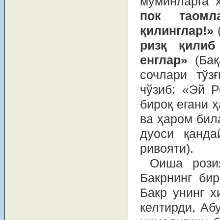
мўминларга 
пок таомл
қилинглар!»
ризқ қили
енглар»
(Бақа
сочлари тўзғ
чўзиб: «Эй Р
бироқ егани ҳ
ва ҳаром бил
дуоси қанда
ривояти).
Оиша рози
Бакрнинг бир
Бакр унинг х
келтирди, Аб