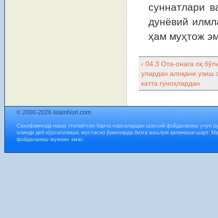
суннатлари в
дунёвий илмл
ҳам муҳтож эм
‹ 04.3 Ота-онага оқ бўл
улардан алоқани узиш 
катта гуноҳлардан
© 2000-2026 IslamNuri.com
Саҳифамизда нашр этилаётган барча нарсалардан шахсий фойдаланиш учун р
олинди деб кўрсатилиши, мустасно ўринларда бизга маълум қилиниши шарт. М
фойдаланиш мумкин эмас.