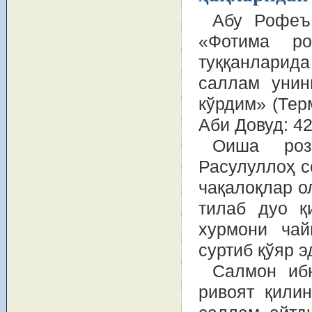
Абу Рофеъ 
«Фотима р
туққанлари
саллам унин
кўрдим» (Тер
Аби Довуд: 42
Оиша роз
Расулуллоҳ с
чақалоқлар о
тилаб дуо қ
хурмони чай
суртиб қўяр 
Салмон иб
ривоят қили