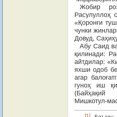
Жобир роз
Расулуллоҳ 
«Қоронғи туш
чунки жинлар
Довуд, Саҳиҳ
Абу Саид в
қилинади: Р
айтдилар: «К
яхши одоб бе
агар балоғат
гуноҳ иш қи
(Байҳақий 
Мишкотул-мас
[1]
Баъзан ф