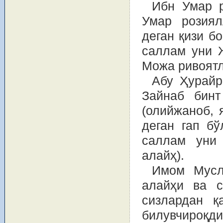
Ибн Умар р
Умар розия
деган қизи б
саллам уни 
Можа ривоятла
Абу Ҳурайр
Зайнаб бин
(олийжаноб, 
деган гап бў
саллам уни
алайҳ).
Имом Мусл
алайҳи ва с
сизлардан қ
билувчироқди