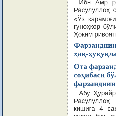
Ибн Амр ро
Расулуллоҳ 
«Ўз қарамоғ
гуноҳкор бўл
Ҳоким ривоят
Фарзанднин
ҳақ-ҳуқуқл
Ота фарзанд
соҳибаси бў
фарзанднин
Абу Ҳурайр
Расулуллoҳ
кишигa 4 сa