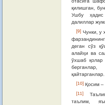
отасига шаф
қилишган, бу
Ушбу ҳадис 
далиллар жум
[9]
Чунки, у 
фарзандининг 
деган сўз қ
алайҳи ва са
ўхшаб қолар
берганлар,
қайтарганлар.
[10]
Қосим – 
[11]
Таълим
таълим, яъ