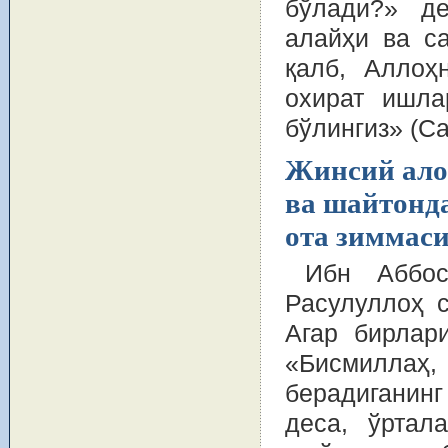
бўлади?» де
алайҳи ва с
қaлб, Аллоҳ
охират ишла
бўлингиз» (С
Жинсий ало
ва шайтонд
ота зиммас
Ибн Аббос
Расулуллоҳ 
Агар бирлар
«Бисмиллаҳ, 
берадиганинг
деса, ўртал