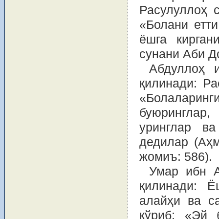
Расулуллоҳ 
«Болани етти
ёшга кирган
сунани Аби До
Абдуллоҳ 
қилинади: Ра
«Болаларинг
буюринглар,
уринглар ва
дедилар (Аҳм
жомиъ: 586).
Умар ибн А
қилинади: Ё
алайҳи ва с
кўриб: «Эй 