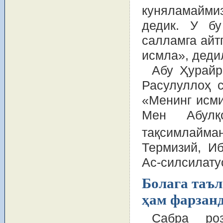
куняламайми
дедик. У б
салламга айтг
исмла», деди
Абу Ҳурайр
Расулуллоҳ 
«Менинг исми
Мен Абулқ
тақсимлайма
Термизий, И
Ас-силсилатус
Болага таъ
ҳам фарзан
Сабра роз