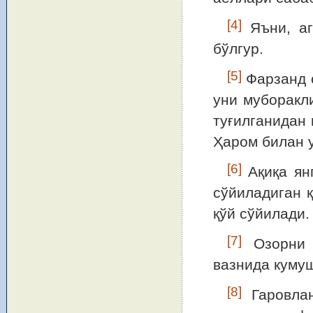
[4]
Яъни, аг
бўлгур.
[5]
Фарзанд о
уни муборакл
туғилганидан 
Ҳаром билан у
[6]
Ақиқа янг
сўйиладиган қ
қўй сўйилади.
[7]
Озорни 
вазнида кумуш
[8]
Гаровлан