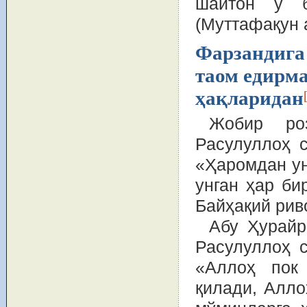
шайтон у б
(Муттафақун 
Фарзандига
таом едирм
ҳақларидан
Жобир роз
Расулуллоҳ 
«Ҳаромдан ун
унган ҳар би
Байҳақий рив
Абу Ҳурайр
Расулуллоҳ 
«Аллоҳ пок 
қилади, Алло