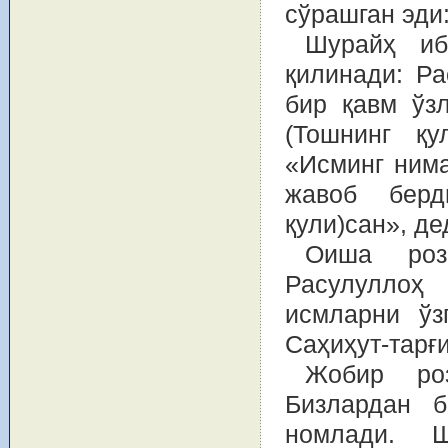
сўрашган эди
Шурайҳ иб
қилинади: Р
бир қавм ўз
(Тошнинг қу
«Исминг нима
жавоб берд
қули)сан», д
Оиша роз
Расулуллоҳ
исмларни ўз
Саҳиҳут-тарғи
Жобир роз
Бизлардан 
номлади. 