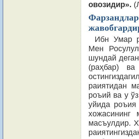
овозидир».
(
Фарзандлар 
жавобгарди
Ибн Умар р
Мен Росулул
шундай деган
(раҳбар) ва
остингиздаги
раиятидан м
роъий ва у ў
уйида роъия 
хожасининг 
масъулдир. Х
раиятингизда