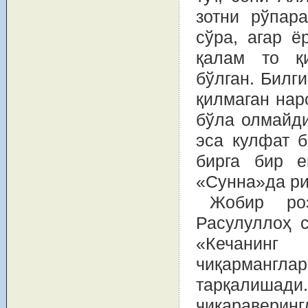
зотни рўпара
сўра, агар ё
қалам то қи
бўлган. Билг
қилмаган нар
бўла олмайди
эса кулфат б
бирга бир 
«Сунна»да ри
Жобир роз
Расулуллоҳ 
«Кечанинг
чиқармангл
тарқалиша
чиқараверинг