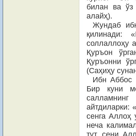
билан ва ўз
алайҳ).
Жундаб ибн
қилинади: 
соллаллоҳу а
Қуръон ўрга
Қуръонни ўр
(Саҳиҳу сунан
Ибн Аббос 
Бир куни м
салламнинг
айтдиларки: 
сенга Аллоҳ 
неча калима
тут, сени Ал