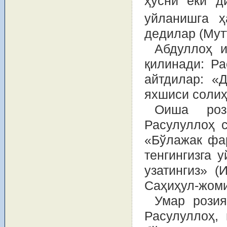
ҳусни ёки д
уйлaнишгa ҳ
дeдилaр (Мут
Абдуллоҳ и
қилинади: Р
айтдилар: «
яxшиси сoлиҳ
Оиша роз
Расулуллоҳ 
«Бўлажак фар
тенгингизга у
узатингиз» (
Саҳиҳул-жоми
Умар розия
Расулуллоҳ, 