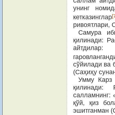
саллам айтди
унинг номид
[
кетказинглар
ривоятлари, 
Самура иб
қилинади: Р
айтдилар
гаровланганд
сўйилади ва 
(Саҳиҳу сунан
Умму Карз 
қилинади: 
салламнинг: 
қўй, қиз бол
эшитганман (