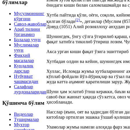
бўлимлар
ёнидаги киши билан саломлашмайди ва 
Мусулмоннинг
Хутба пайтида қўли, оёғи, соқоли, кийим
қўрғони
[2]
қилган бўлади
», деганлар (Муслим (85
Савол-жавоблар
Довуд (1051) Алий розияллоҳу анҳудан р
Араб тилини
ўрганамиз
Шунингдек, ўнгу сўлга ўгирилиб қараш, 
Болалар учун
фақат хатибга тикилиб ўтириш лозим. Чун
Муслималар
учун
Акса урган киши фақат ўзига эшиттириб 
Фиқҳий
масалалар
Хутбадан олдин ва кейин, шунингдек имо
Кундалик
дарслар
Хуллас, Исломда жумъа хутбаларининг аҳ
Нубувват
кўплаб фойдали йўл-йўриқлар ва гўзал па
чашмасидан
жуда катта аҳамият қаратилиши зарур. Ж
Салафлар
Шуни ҳам эслатиб ўтиш керакки, баъзи к
дурдоналаридан
савоб ёки жаннат ҳақида сўз кетса, овоз
ҳисобланади.
Қўшимча бўлим
Насслар (яъни, оят ва ҳадисдан бўлган 
Видеолар
китоблар ортилган эшакка ўхшаб қолиши 
Туширмалар
Мухтор
Уламолар жумъа намози алоҳида фарз эка
саҳифалар