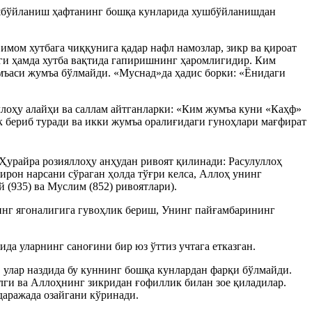
ушбўйланиш ҳафтанинг бошқа кунларида хушбўйланишдан
мом хутбага чиққунига қадар нафл намозлар, зикр ва қироат
ги ҳамда хутба вақтида гапиришнинг ҳаромлигидир. Ким
умъаси жумъа бўлмайди. «Муснад»да ҳадис борки: «Ёнидаги
лоҳу алайҳи ва саллам айтганларки: «Ким жумъа куни «Каҳф»
ик бериб туради ва икки жумъа оралиғидаги гуноҳлари мағфират
Ҳурайра розияллоҳу анҳудан ривоят қилинади: Расулуллоҳ
ирон нарсани сўраган ҳолда тўғри келса, Аллоҳ унинг
 (935) ва Муслим (852) ривоятлари).
нинг ягоналигига гувоҳлик бериш, Унинг пайғамбарининг
а уларнинг саноғини бир юз ўттиз учтага етказган.
 улар наздида бу куннинг бошқа кунлардан фарқи бўлмайди.
лги ва Аллоҳнинг зикридан ғофиллик билан зое қиладилар.
даражада озайгани кўринади.