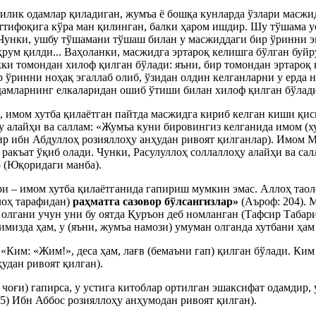
лик одамлар қиладиган, жумъа ё бошқа кунларда ўзлари масжид
тифоқига кўра ман қилинган, балки ҳаром ишдир. Шу тўшама ус
Чунки, ушбу тўшамани тўшаш билан у масжиддаги бир ўринни эг
ум қилди... Ваҳоланки, масжидга эртароқ келишга бўлган буйр
икки томондан хилоф қилган бўлади: яъни, бир томондан эртаро
 ўринни ноҳақ эгаллаб олиб, ўзидан олдин келганларни у ерда
дамларнинг елкаларидан ошиб ўтиши билан хилоф қилган бўлади
 имом хутба қилаётган пайтда масжидга кириб келган киши қисқ
 алайҳи ва саллам: «Жумъа куни бировингиз келганида имом (хут
ир ибн Абдуллоҳ розияллоҳу анҳудан ривоят қилганлар). Имом М
 ракъат ўқиб олади. Чунки, Расулуллоҳ соллаллоҳу алайҳи ва са
р (Юқоридаги манба).
и – имом хутба қилаётганида гапириш мумкин эмас. Аллоҳ таол
лоҳ тарафидан)
раҳматга сазовор бўлсангизлар»
(Аъроф: 204). 
 олгани учун уни бу оятда Қуръон деб номланган (Тафсир Табарий
имизда ҳам, у (яъни, жумъа намози) умуман олганда хутбани ҳам 
 «Ким: «Жим!», деса ҳам, лағв (бемаъни гап) қилган бўлади. Ки
удан ривоят қилган).
 чоғи) гапирса, у устига китоблар ортилган эшаксифат одамдир,
5) Ибн Аббос розияллоҳу анҳумодан ривоят қилган).