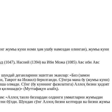
инг жумъа куни номи ҳам ушбу намоздан олинган), жумъа куни
уд (1047), Насоий (1394) ва Ибн Можа (1085) Авс ибн Авс
 шундай деганларини эшитган эканлар: «Биз (замон
и, Таврот ва Инжил) берилганди. Сўнгра мана бу (жумъа куни)
иша олмади. Сўнг (бу куннинг фазилатига) Аллоҳ бизни ҳидоят
ам қилишади)» (Муттафақун алайҳ).
лам: «Аллоҳ таоло бизлардан олдинги умматларни жумъадан
куни бўлди. Шундан сўнг Аллоҳ бизни келтирди ва бизни жумъа