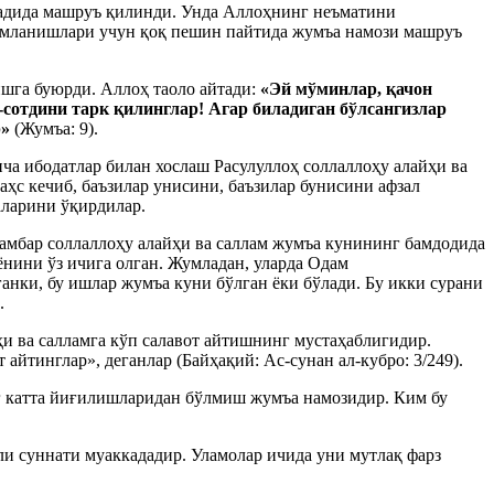
садида машруъ қилинди. Унда Аллоҳнинг неъматини
жамланишлари учун қоқ пешин пайтида жумъа намози машруъ
ишга буюрди. Аллоҳ таоло айтади:
«Эй мўминлар, қачон
-сотдини тарк қилинглар! Агар биладиган бўлсангизлар
р»
(Жумъа: 9).
а ибодатлар билан хослаш Расулуллоҳ соллаллоҳу алайҳи ва
аҳс кечиб, баъзилар унисини, баъзилар бунисини афзал
аларини ўқирдилар.
амбар соллаллоҳу алайҳи ва саллам жумъа кунининг бамдодида
ёнини ўз ичига олган. Жумладан, уларда Одам
нки, бу ишлар жумъа куни бўлган ёки бўлади. Бу икки сурани
.
и ва салламга кўп салавот айтишнинг мустаҳаблигидир.
 айтинглар», деганлар (Байҳақий: Ас-сунан ал-кубро: 3/249).
г катта йиғилишларидан бўлмиш жумъа намозидир. Ким бу
ли суннати муаккададир. Уламолар ичида уни мутлақ фарз