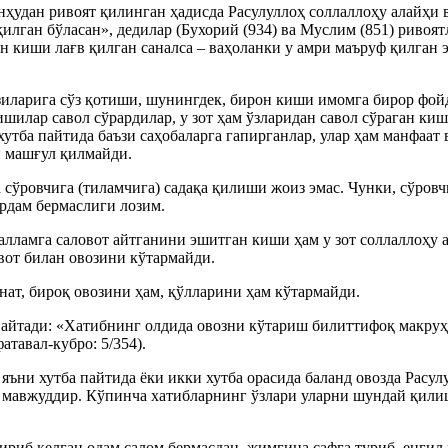
ҳудан ривоят қилинган ҳадисда Расулуллоҳ соллаллоҳу алайҳи 
илган бўласан», дедилар (Бухорий (934) ва Муслим (851) ривоятл
н киши лағв қилган саналса – ваҳоланки у амри маъруф қилган 
зиларига сўз қотиши, шунингдек, бирон киши имомга бирор фой
шилар савол сўрардилар, у зот ҳам ўзларидан савол сўраган киш
хутба пайтида баъзи саҳобаларга гапирганлар, улар ҳам манфаат 
 машғул қилмайди.
 сўровчига (тиламчига) садақа қилиши жоиз эмас. Чунки, сўровч
ёрдам бермаслиги лозим.
алламга саловот айтганини эшитган киши ҳам у зот соллаллоҳу а
вот билан овозини кўтармайди.
ат, бироқ овозини ҳам, қўлларини ҳам кўтармайди.
тади: «Хатибнинг олдида овозни кўтариш билиттифоқ макруҳ ёк
атавал-кубро: 5/354).
яъни хутба пайтида ёки икки хутба орасида баланд овозда Расул
а мавжуддир. Кўпинча хатибларнинг ўзлари уларни шундай қили
риб келган одам салом бермасдан, жимгина сафга туриб, енгил и