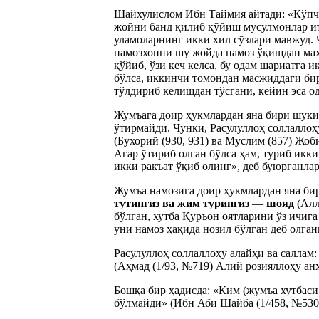
Шайхулислом Ибн Таймия айтади: «Кўпчи
жойни банд қилиб қўйиш мусулмонлар ит
уламоларнинг икки хил сўзлари мавжуд. 
намозхонни шу жойда намоз ўқишдан маҳр
қўйиб, ўзи кеч келса, бу одам шариатга 
бўлса, иккинчи томондан масжиддаги бир
тўлдириб келишдан тўсгани, кейин эса о
Жумъага доир ҳукмлардан яна бири шуки,
ўтирмайди. Чунки, Расулуллоҳ соллаллоҳу
(Бухорий (930, 931) ва Муслим (857) Жоб
Агар ўтириб олган бўлса ҳам, туриб икки
икки ракъат ўқиб олинг», деб буюрганла
Жумъа намозига доир ҳукмлардан яна бир
тутингиз ва жим турингиз
—
шояд
(Ал
бўлган, хутба Қуръон оятларини ўз ичига
уни намоз ҳақида нозил бўлган деб олган
Расулуллоҳ соллаллоҳу алайҳи ва саллам:
(Аҳмад (1/93, №719) Алий розияллоҳу анҳ
Бошқа бир ҳадисда: «Ким (жумъа хутбаси
бўлмайди» (Ибн Аби Шайба (1/458, №530