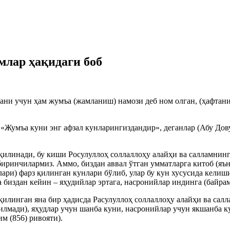
млар ҳақидаги боб
ани учун ҳам жумъа (жамланиш) намози деб ном олган, (ҳафтан
 «Жумъа куни энг афзал кунларингиздандир», деганлар (Абу Дов
қилинади, бу киши Росулуллоҳ соллаллоҳу алайҳи ва салламнинг
биринчилармиз. Аммо, биздан аввал ўтган умматларга китоб (яън
лари) фарз қилинган кунлари бўлиб, улар бу кун хусусида келиш
а биздан кейин – яҳудийлар эртага, насронийлар индинга (байр
қилинган яна бир ҳадисда Расулуллоҳ соллаллоҳу алайҳи ва сал
илмади), яҳудлар учун шанба куни, насронийлар учун якшанба 
м (856) ривояти).