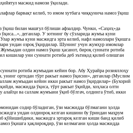
аҳийятул масжид намози ўқилади.
алафлар барвақт келиб, то имом хутбага чиққунича намоз ўқиш
з ўқиш билан машғул бўлиши афзалдир. Чунки, «Саҳиҳ»да
ўқиса...», деганлар. У зотнинг бу сўзларида жумъа куни
 Улар жумъа куни масжидга эрта келиб, нафл намозлари ўқишга
имлари ундан озроқ ўқирдилар. Шунинг учун жумҳур имомлар
 Жумъадан олдин намоз ўқиш ҳасанот, бироқ суннати ротиба
ҳил кишилар уни суннати ротиба деб эътиқод қилиб олишган
 суннати ротиба жумъадан кейин бор. Абу Ҳурайра розияллоҳу
, унинг ортидан тўрт ракъат намоз ўқисин», деганлар (Муслим
саллам жумъадан кейин икки ракъат намоз ўқирдилар» (Бухорий
қийди, масжидда ўқиса, тўрт ракъат ўқийди, хоҳласа олти
 алайҳи ва саллам жумъани ўқиб бўлгач, олдинга ўтиб, икки
монидан содир бўладиган, ўзи масжидда бўлмагани ҳолда
 масжидга ундан олдинроқ келган кишини бу ўриндан маҳрум
иб қўйишибдики, масжидга эртароқ келган киши банд қилиб
амоз ўқишга ҳақлироқдир, ўзи келмагани ҳолда масжидда