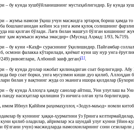
ири – бу кунда хушбўйланишнинг мустаҳаблигидир. Бу кунда х
и – жумъа намози ўқиш учун масжидга эртароқ бориш ҳамда то и
тба бошланганидан кейин эса унга жим қулоқ солишнинг фарзли
еҳуда иш қилган бўлади. Лағв билан машғул бўлган кишининг ж
нг ҳам жумъаси жумъа эмасдир» (Муснад Аҳмад: 1/93, №719).
ри – бу куни «Каҳф» сурасининг ўқилишидир. Пайғамбар соллал
иб, осмони фалакка кўтарилади, қиёмат куни шу нур унга ёруғл
[1]
/249) ривоятлари, Албоний заиф деган)
.
и – бу кунда дуолар ижобат қилинадиган соат борлигидир. Абу 
нида бир соат борки, унга мусулмон киши дуо қилиб, Аллоҳдан б
ллари билан у вақтнинг жуда оз эканига ишора қилдилар (Бухорий
ри – бу кунда Аллоҳга ҳамду санолар айтиш, Уни улуғлаш ва У
а панду насиҳатлар қилишни ўз иичига олган хута борлигидир.
, имом Ибнул Қаййим раҳимаҳуллоҳ «Зодул-маъод» номли китобид
дамлар бу куннинг ҳаққи-ҳурматини ўз ўрнига келтирмайдилар,
 куни қилиб оладилар, айримлар эса шундай улуғ кунни ўйин-ку
и бўлгани учун) масжидларда намозхонларнинг сони сезиларли 