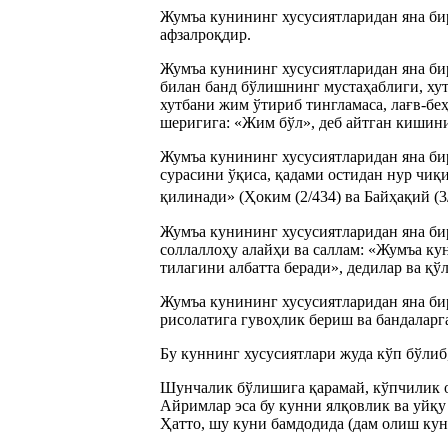
Жумъа кунининг хусусиятларидан яна б
афзалроқдир.
Жумъа кунининг хусусиятларидан яна бир
билан банд бўлишнинг мустаҳаблиги, ху
хутбани жим ўтириб тингламаса, лағв-б
шеригига: «Жим бўл», деб айтган кишини
Жумъа кунининг хусусиятларидан яна би
сурасини ўқиса, қадами остидан нур чиқ
қилинади» (Ҳоким (2/434) ва Байҳақий (3
Жумъа кунининг хусусиятларидан яна бир
соллаллоҳу алайҳи ва саллам: «Жумъа ку
тилагини албатта беради», дедилар ва қў
Жумъа кунининг хусусиятларидан яна би
рисолатига гувоҳлик бериш ва бандаларг
Бу куннинг хусусиятлари жуда кўп бўлиб
Шунчалик бўлишига қарамай, кўпчилик о
Айримлар эса бу кунни ялқовлик ва уйқу
Ҳатто, шу куни бамдодида (дам олиш кун