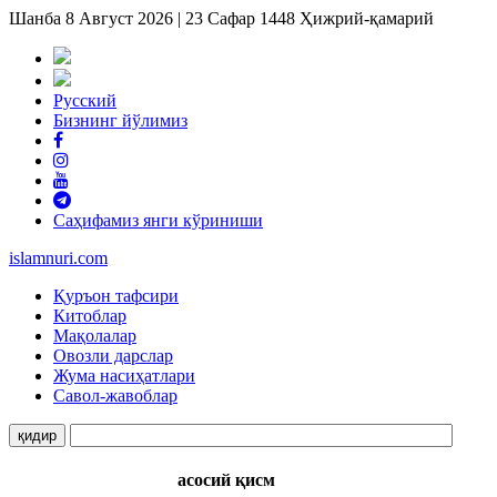
Шанба 8 Август 2026 | 23 Сафар 1448 Ҳижрий-қамарий
Русский
Бизнинг йўлимиз
Саҳифамиз янги кўриниши
islam
nuri
.com
Қуръон тафсири
Китоблар
Мақолалар
Овозли дарслар
Жума насиҳатлари
Савол-жавоблар
асосий қисм