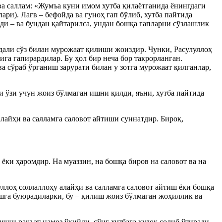
ва саллам: «Жумъа куни имом хутба қилаётганида ёнингдаги
ари). Лағв – бефойда ва гуноҳ гап бўлиб, хутба пайтида
эди – ва бундан қайтарилса, ундан бошқа гапларни сўзлашлик
дали сўз билан мурожаат қилиши жоиздир. Чунки, Расулуллоҳ
ига гапирардилар. Бу ҳол бир неча бор такрорланган.
ва сўраб ўрганиш зарурати билан у зотга мурожаат қилганлар,
и ўзи учун жоиз бўлмаган ишни қилди, яъни, хутба пайтида
лайҳи ва салламга саловот айтиши суннатдир. Бироқ,
и ҳаромдир. На муаззин, на бошқа биров на саловот ва на
уллоҳ соллаллоҳу алайҳи ва салламга саловот айтиш ёки бошқа
шга буюрадиларки, бу – қилиш жоиз бўлмаган жоҳиллик ва
кки ракъат намоз ўқийди, сўнг хутбага қулоқ солиб ўтиради,