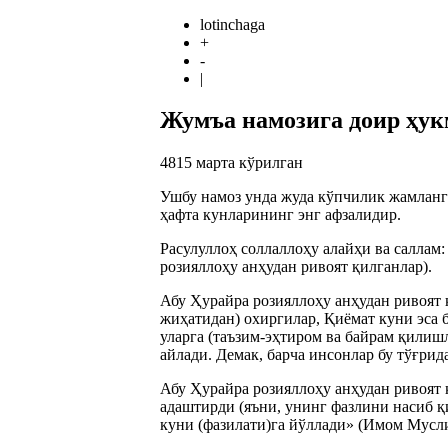
lotinchaga
+
-
|
Жумъа намозига доир ҳук
4815
марта кўрилган
Ушбу намоз унда жуда кўпчилик жамланг
ҳафта кунларининг энг афзалидир.
Расулуллоҳ соллаллоҳу алайҳи ва саллам:
розияллоҳу анҳудан ривоят қилганлар).
Абу Ҳурайра розияллоҳу анҳудан ривоят 
жиҳатидан) охиргилар, Қиёмат куни эса 
уларга (таъзим-эҳтиром ва байрам қилиш
айлади. Демак, барча инсонлар бу тўғрид
Абу Ҳурайра розияллоҳу анҳудан ривоят 
адаштирди (яъни, унинг фазлини насиб қ
куни (фазилати)га йўллади» (Имом Мусли