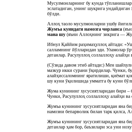
Мусулмонларнинг бу кунда тўпланишлари
эслатадиган, унинг шукрига ундайдиган
бўлди.
Аллоҳ таоло мусулмонларни ушбу йиғили
Жумъа кунидаги намозга чорланса
(яън
мана шу
(яъни Аллоҳнинг зикрига — Ж
Ибнул Қаййим раҳимаҳуллоҳ айтади: «Уш
салламнинг йўлларидан эди. Уламолар ўр
деганлар. Расулуллоҳ соллаллоҳу алайҳи
(Сўзида давом этиб айтади:) Мен шайху
мазкур икки сурани ўқирдилар. Чунки, бу
алайҳиссаломнинг яратилиши, қиёмат қо
шу куни ўқилишида умматга бу куни бўлг
Жума кунининг хусусиятларидан бири – б
Чунки, Расулуллоҳ соллаллоҳу алайҳи ва 
Жумъа кунининг хусусиятларидан яна би
намозни бепарволик билан тарк қилса, А
Жумъа кунининг хусусиятларидан яна бир
деганлар ҳам бор, баъзилари эса уни нох