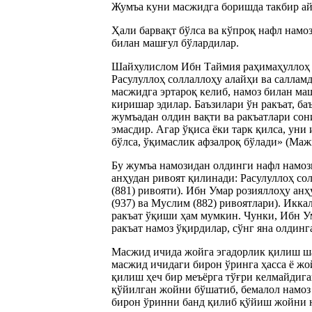
Жумъа куни масжидга боришда такбир ай
Ҳали барвақт бўлса ва кўпроқ нафл намо
билан машғул бўлардилар.
Шайхулислом Ибн Таймия раҳимаҳуллоҳ а
Расулуллоҳ соллаллоҳу алайҳи ва салламд
масжидга эртароқ келиб, намоз билан ма
киришар эдилар. Баъзилари ўн ракъат, б
жумъадан олдин вақти ва ракъатлари сон
эмасдир. Агар ўқиса ёки тарк қилса, ун
бўлса, ўқимаслик афзалроқ бўлади» (Мажм
Бу жумъа намозидан олдинги нафл намози
анҳудан ривоят қилинади: Расулуллоҳ со
(881) ривояти). Ибн Умар розияллоҳу ан
(937) ва Муслим (882) ривоятлари). Икка
ракъат ўқиши ҳам мумкин. Чунки, Ибн Ум
ракъат намоз ўқирдилар, сўнг яна олдинга
Масжид ичида жойга эгадорлик қилиш ша
масжид ичидаги бирон ўринга ҳасса ё жо
қилиш ҳеч бир меъёрга тўғри келмайдиг
қўйилган жойни бўшатиб, бемалол намоз
бирон ўринни банд қилиб қўйиш жойни н