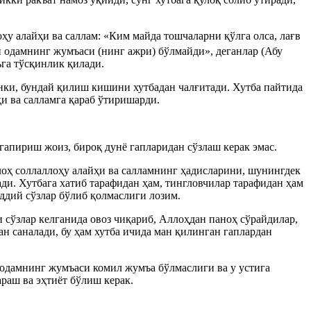
ҳу алайҳи ва саллам: «Ким майда тошчаларни қўлга олса, лағв
ан одамнинг жумъаси (нинг ажри) бўлмайди», деганлар (Абу
ъга тўсқинлик қилади.
нки, бундай қилиш кишини хутбадан чалғитади. Хутба пайтида
ҳи ва салламга қараб ўтиришарди.
гапириш жоиз, бироқ дунё гапларидан сўзлаш керак эмас.
лоҳ соллаллоҳу алайҳи ва салламнинг ҳадисларини, шунингдек
ади. Хутбага хатиб тарафидан ҳам, тингловчилар тарафидан ҳам
ддий сўзлар бўлиб қолмаслиги лозим.
 сўзлар келганида овоз чиқариб, Аллоҳдан паноҳ сўрайдилар,
ан саналади, бу ҳам хутба ичида ман қилинган гаплардан
н одамнинг жумъаси комил жумъа бўлмаслиги ва у устига
раш ва эҳтиёт бўлиш керак.