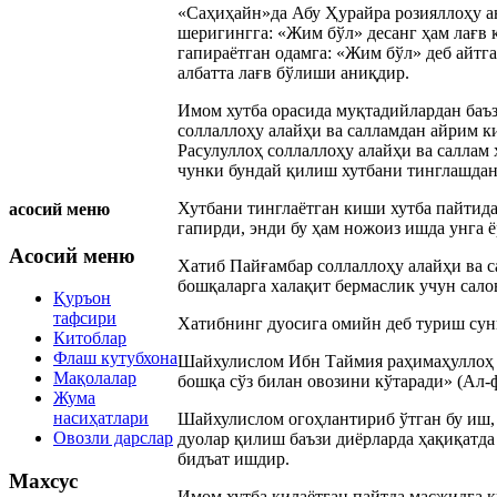
«Саҳиҳайн»да Абу Ҳурайра розияллоҳу ан
шеригингга: «Жим бўл» десанг ҳам лағв қ
гапираётган одамга: «Жим бўл» деб айтга
албатта лағв бўлиши аниқдир.
Имом хутба орасида муқтадийлардан баъ
соллаллоҳу алайҳи ва салламдан айрим ки
Расулуллоҳ соллаллоҳу алайҳи ва саллам 
чунки бундай қилиш хутбани тинглашдан
Хутбани тинглаётган киши хутба пайтида
асосий меню
гапирди, энди бу ҳам ножоиз ишда унга 
Асосий меню
Хатиб Пайғамбар соллаллоҳу алайҳи ва с
бошқаларга халақит бермаслик учун сало
Қуръон
тафсири
Хатибнинг дуосига омийн деб туриш сунн
Китоблар
Флаш кутубхона
Шайхулислом Ибн Таймия раҳимаҳуллоҳ ай
Мақолалар
бошқа сўз билан овозини кўтаради» (Ал-ф
Жума
насиҳатлари
Шайхулислом огоҳлантириб ўтган бу иш, 
Овозли дарслар
дуолар қилиш баъзи диёрларда ҳақиқатд
бидъат ишдир.
Махсус
Имом хутба қилаётган пайтда масжидга ки