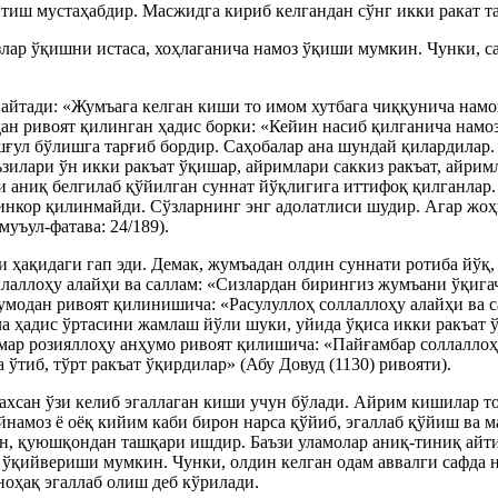
тиш мустаҳабдир. Масжидга кириб келгандан сўнг икки ракат т
злар ўқишни истаса, хоҳлаганича намоз ўқиши мумкин. Чунки, с
йтади: «Жумъага келган киши то имом хутбага чиққунича намо
ан ривоят қилинган ҳадис борки: «Кейин насиб қилганича намоз 
шғул бўлишга тарғиб бордир. Саҳобалар ана шундай қилардилар.
аъзилари ўн икки ракъат ўқишар, айримлари саккиз ракъат, айр
и аниқ белгилаб қўйилган суннат йўқлигига иттифоқ қилганлар.
и инкор қилинмайди. Сўзларнинг энг адолатлиси шудир. Агар жо
уъул-фатава: 24/189).
 ҳақидаги гап эди. Демак, жумъадан олдин суннати ротиба йўқ,
ллаллоҳу алайҳи ва саллам: «Сизлардан бирингиз жумъани ўқигач
ҳумодан ривоят қилинишича: «Расулуллоҳ соллаллоҳу алайҳи ва 
ла ҳадис ўртасини жамлаш йўли шуки, уйида ўқиса икки ракъат ў
ар розияллоҳу анҳумо ривоят қилишича: «Пайғамбар соллаллоҳу
 ўтиб, тўрт ракъат ўқирдилар» (Абу Довуд (1130) ривояти).
хсан ўзи келиб эгаллаган киши учун бўлади. Айрим кишилар то
йнамоз ё оёқ кийим каби бирон нарса қўйиб, эгаллаб қўйиш ва
ан, қуюшқондан ташқари ишдир. Баъзи уламолар аниқ-тиниқ айт
 ўқийвериши мумкин. Чунки, олдин келган одам аввалги сафда н
оҳақ эгаллаб олиш деб кўрилади.