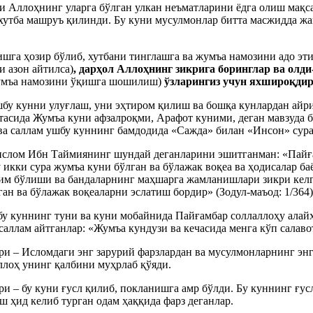
 Аллоҳнинг уларга бўлган улкан неъматларини ёдга олиш мақ
 хутба машруъ қилинди. Бу куни мусулмонлар битта масжидда 
шга ҳозир бўлиб, хутбани тинглашга ва жумъа намозини адо эт
и азон айтилса)
, дарҳол Аллоҳнинг зикрига боринглар ва олди
умъа намозини ўқишга шошилиш)
ўзларингиз учун яхшироқди
бу кунни улуғлаш, уни эҳтиром қилиш ва бошқа кунлардан айрич
тасида Жумъа куни афзалроқми, Арафот куними, деган мавзуда б
 ва саллам ушбу куннинг бамдодида «Сажда» билан «Инсон» сур
лислом Ибн Таймиянинг шундай деганларини эшитганман: «Пайғ
 икки сура жумъа куни бўлган ва бўлажак воқеа ва ҳодисалар ба
им бўлиши ва бандаларнинг маҳшарга жамланишлари зикри келга
ан ва бўлажак воқеаларни эслатиш бордир» (Зодул-маъод: 1/364)
у куннинг туни ва куни мобайнида Пайғамбар соллаллоҳу алайҳ
саллам айтганлар: «Жумъа кундузи ва кечасида менга кўп салавот
ри – Исломдаги энг зарурий фарзлардан ва мусулмонларнинг эн
ллоҳ унинг қалбини муҳрлаб қўяди.
и – бу куни ғусл қилиб, покланишга амр бўлди. Бу куннинг ғус
уш ҳид келиб турган одам ҳаққида фарз деганлар.