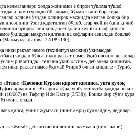
га келмаганлари ҳолда жойнамоз ё бирон тўшама тўшаб,
тидаги намоз яроқли бўладими, йўқми экани борасида
аллаб олди ва ўзидан олдинроқ масжидга келган бошқа бир
уқ инсоннинг ўзига қаратилган бўлиб, агар жойни банд қилиб
қ келишга буюрилгани ҳолда кеч қолиб келиб хилоф қилган
 намоз ўқишдан маҳрум қилгани ва сафларни аввалдан бошлаб
 (Мажмуъул-фатава: 22/189-190).
а икки ракъат намоз (таҳийятул масжид) ўқимасдан
бага) чиққан бўлса, икки ракъат намоз ўқиб олсин», деганлар
услим ривоятида: «тезгина ўқиб олсин», деб зиёда қилинган.
ллам икки ракъат намоз ўқимай ўтириб олган кишига: «Туриб,
о айтади:
«Қачонки Қуръон қироат қилинса, унга қулоқ
Муфассирларнинг сўзларига кўра, ушбу оят хутба ҳақида нозил
 (10/667) ва Тафсир Ибн Касир (3/538)). Бошқа бир сўзга кўра,
ўз ичига олади.
м лағв қилса, унинг жумъаси (нинг ажри) бўлмайди», дедилар
 унга: «Жим!» деб айтган кишининг жумъаси (нинг ажри)