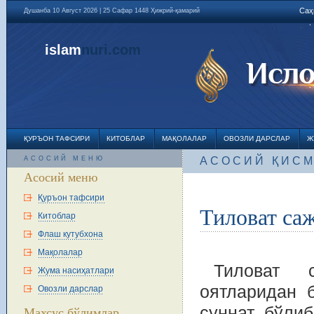
Саҳ
Душанба 10 Август 2026 | 25 Сафар 1448 Ҳижрий-қамарий
islam
nuri
.com
ҚУРЪОН ТАФСИРИ
КИТОБЛАР
МАҚОЛАЛАР
ОВОЗЛИ ДАРСЛАР
Ж
АСОСИЙ МЕНЮ
АСОСИЙ ҚИС
Асосий меню
Қуръон тафсири
Тиловат са
Китоблар
Флаш кутубхона
Мақолалар
Тиловат 
Жума насиҳатлари
оятларидан 
Овозли дарслар
суннат бўлиб
Махсус бўлимлар