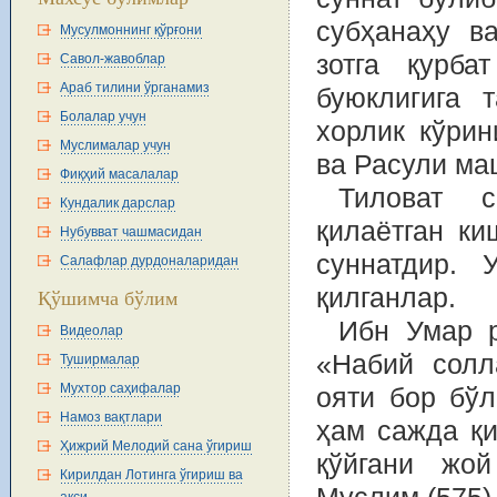
субҳанаҳу в
Мусулмоннинг қўрғони
зотга қурба
Савол-жавоблар
Араб тилини ўрганамиз
буюклигига 
Болалар учун
хорлик кўри
Муслималар учун
ва Расули ма
Фиқҳий масалалар
Тиловат 
Кундалик дарслар
қилаётган ки
Нубувват чашмасидан
суннатдир. 
Салафлар дурдоналаридан
қилганлар.
Қўшимча бўлим
Ибн Умар р
Видеолар
«Набий солл
Туширмалар
Мухтор саҳифалар
ояти бор бўл
Намоз вақтлари
ҳам сажда қи
Ҳижрий Мелодий сана ўгириш
қўйгани жой
Кирилдан Лотинга ўгириш ва