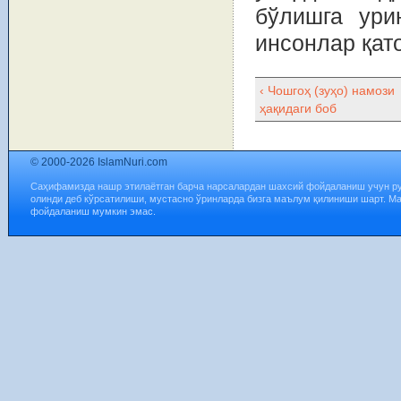
бўлишга ури
инсонлар қато
‹ Чошгоҳ (зуҳо) намози
ҳақидаги боб
© 2000-2026 IslamNuri.com
Саҳифамизда нашр этилаётган барча нарсалардан шахсий фойдаланиш учун р
олинди деб кўрсатилиши, мустасно ўринларда бизга маълум қилиниши шарт. М
фойдаланиш мумкин эмас.