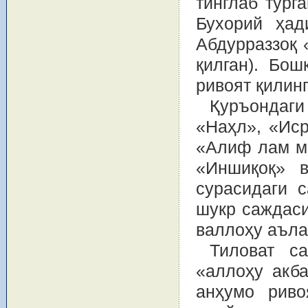
тинглаб тург
Бухорий ҳади
Абдурраззоқ 
қилган). Бо
ривоят қилинг
Қуръондаг
«Наҳл», «Иср
«Алиф лам ми
«Иншиқоқ» в
сурасидаги 
шукр саждаси
валлоҳу аъла
Тиловат с
«аллоҳу акба
анҳумо риво