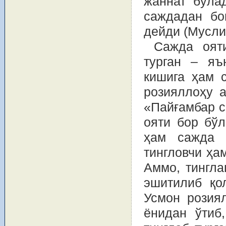
жаннат бўла
саждадан бо
дейди (Мусли
Сажда оят
турган – яъ
кишига ҳам 
розияллоҳу а
«Пайғамбар с
ояти бор бўл
ҳам сажда қ
тингловчи ҳа
Аммо, тингла
эшитилиб қо
Усмон розия
ёнидан ўтиб