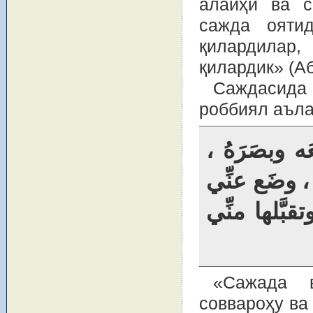
алайҳи ва с
сажда оятид
қилардилар
қилардик» (Аб
Саждасида
роббиял аъла
عَه وبصَرَهُ
ا ، وضَع عنِّي
بَّلها منِّي
«Сажада в
соввароҳу ва