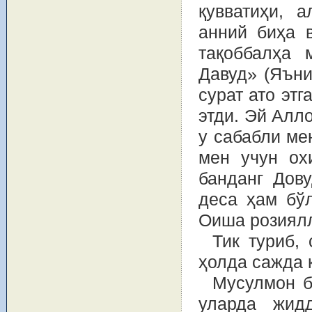
қувватиҳи, 
анний биҳа 
тақоббалҳа 
Давуд» (Яъни
сурат ато этг
этди. Эй Алло
у сабабли ме
мен учун ох
банданг Дову
деса ҳам бўл
Оиша розиялл
Тик туриб,
ҳолда сажда 
Мусулмон б
уларда жидд