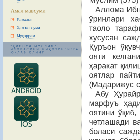
Муслим (575)
акси
Аллома Ибн
Амал мавсуми
ўринлари ха
Рамазон
таоло тараф
Ҳаж мавсуми
хусусан саж
Муҳаррам
Қуръон ўқув
"ҲИСНУЛ МУСЛИМ"
ИЛОВАСИНИ ЖИҲОЗИНГИЗГА
ЮКЛАБ ОЛИНГ
ояти келган
ҳаракат қили
оятлар пайт
(Мадарижус-с
Абу Ҳурайр
марфуъ ҳади
оятини ўқиб,
четлашади ва
боласи сажда