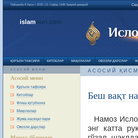
Саҳ
Пайшанба 6 Август 2026 | 21 Сафар 1448 Ҳижрий-қамарий
islam
nuri
.com
ҚУРЪОН ТАФСИРИ
КИТОБЛАР
МАҚОЛАЛАР
ОВОЗЛИ ДАРСЛАР
Ж
АСОСИЙ МЕНЮ
АСОСИЙ ҚИС
Асосий меню
Қуръон тафсири
Беш вақт н
Китоблар
Флаш кутубхона
Мақолалар
Намоз Исло
Жума насиҳатлари
энг катта р
Овозли дарслар
гўзал шаклда
Махсус бўлимлар