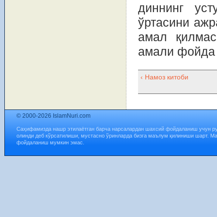
диннинг уст
ўртасини ажр
амал қилмас
амали фойда 
‹ Намоз китоби
© 2000-2026 IslamNuri.com
Саҳифамизда нашр этилаётган барча нарсалардан шахсий фойдаланиш учун р
олинди деб кўрсатилиши, мустасно ўринларда бизга маълум қилиниши шарт. М
фойдаланиш мумкин эмас.