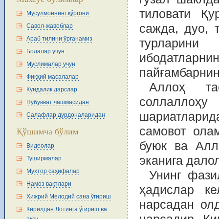
тиловати Қу
Мусулмоннинг қўрғони
сажда, дуо, 
Савол-жавоблар
Араб тилини ўрганамиз
турларини
Болалар учун
ибодатларн
Муслималар учун
пайғамбарнин
Фиқҳий масалалар
Аллоҳ та
Кундалик дарслар
соллаллоҳ
Нубувват чашмасидан
шариатлари
Салафлар дурдоналаридан
самовот ола
Қўшимча бўлим
буюк ва Алл
Видеолар
эканига дало
Туширмалар
Мухтор саҳифалар
Унинг фази
Намоз вақтлари
ҳадислар ке
Ҳижрий Мелодий сана ўгириш
нарсадан ол
Кирилдан Лотинга ўгириш ва