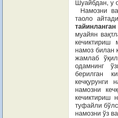
Шуайбдан, у о
Намозни ва
таоло айтад
тайинланган
муайян вақтл
кечиктириш 
намоз билан 
жамлаб ўқил
одамнинг ў
берилган к
кечқурунги н
намозни кечқ
кечиктириш н
туфайли бўлс
намозни ўз ва