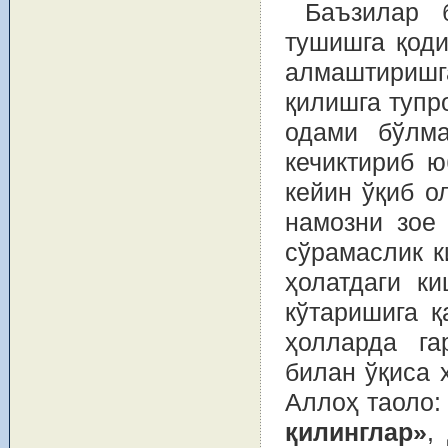
Баъзилар 
тушишга қоди
алмаштиришг
қилишга тупр
одами бўлма
кечиктириб ю
кейин ўқиб о
намозни зое
сўрамаслик к
ҳолатдаги ки
кўтаришига қ
ҳолларда га
билан ўқиса 
Аллоҳ таоло
қилинглар»
,