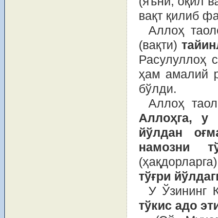
(яъни, оқил в
вақт қилиб ф
Аллоҳ таол
(вақти)
тайин
Расулуллоҳ с
ҳам амалий р
бўлди.
Аллоҳ тао
Аллоҳга, у 
йўлдан оғм
намозни т
(ҳақдорларга
тўғри йўлдаг
У Ўзининг 
тўкис адо эт