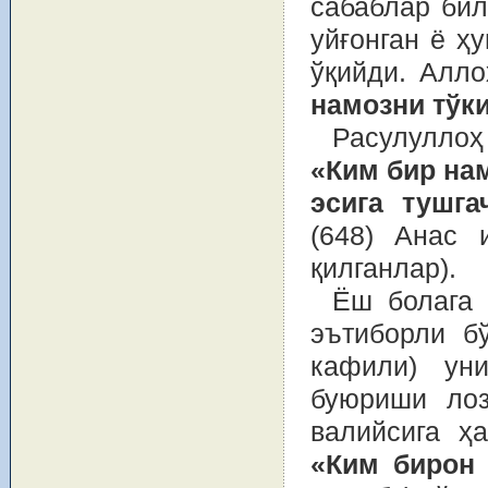
сабаблар бил
уйғонган ё ҳ
ўқийди. Алло
намозни тўки
Расулуллоҳ
«Ким бир нам
эсига тушга
(648) Анас 
қилганлар).
Ёш болага 
эътиборли б
кафили) ун
буюриши лоз
валийсига ҳ
«Ким бирон 