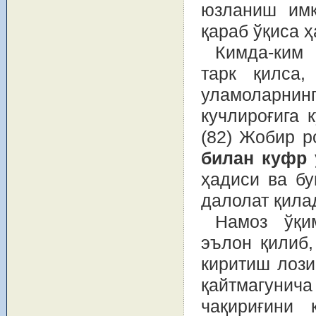
юзланиш имк
қараб ўқиса 
Кимда-ким 
тарк қилса,
уламоларни
кучлироғига 
(82) Жобир р
билан куфр 
ҳадиси ва б
далолат қила
Намоз ўқи
эълон қилиб,
киритиш лози
қайтмагуни
чақириғини 