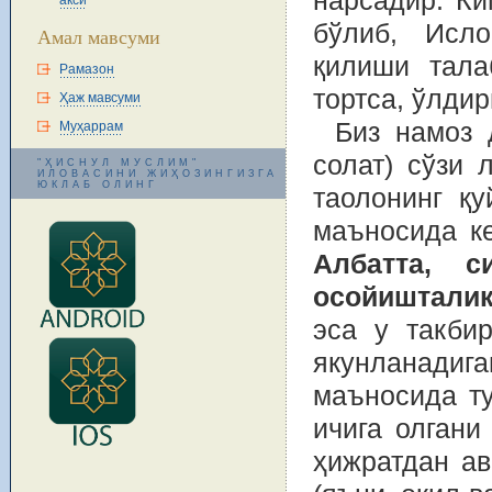
нарсадир. Ки
акси
бўлиб, Исл
Амал мавсуми
қилиши тала
Рамазон
тортса, ўлди
Ҳаж мавсуми
Биз намоз 
Муҳаррам
солат) сўзи 
"ҲИСНУЛ МУСЛИМ"
ИЛОВАСИНИ ЖИҲОЗИНГИЗГА
ЮКЛАБ ОЛИНГ
таолонинг қу
маъносида к
Албатта, с
осойишталик
эса у такби
якунланадиг
маъносида ту
ичига олгани
ҳижратдан а