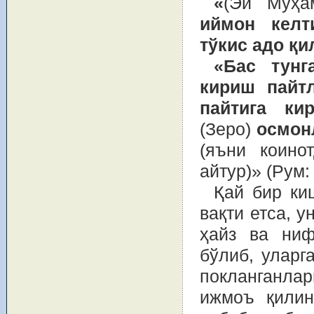
«
(Эй Муҳа
иймон келт
тўкис адо қ
«Бас тунг
кириш пайт
пайтига ки
(Зеро)
осмон
(яъни коино
айтур)» (Рум: 
Қай бир ки
вақти етса, 
ҳайз ва ниф
бўлиб, уларг
покланганлар
ижмоъ қилин