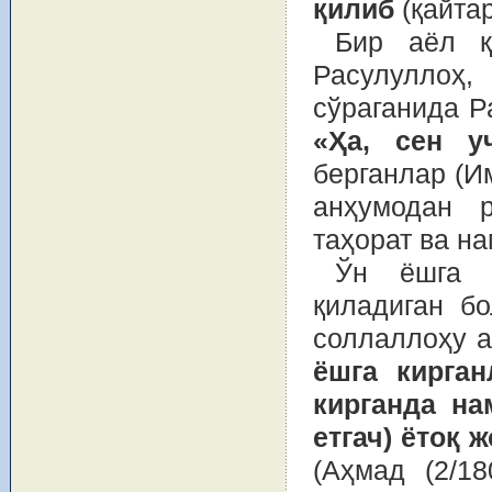
қилиб
(қайта
Бир аёл қ
Расулуллоҳ
сўраганида Р
«Ҳа, сен у
берганлар (И
анҳумодан р
таҳорат ва н
Ўн ёшга е
қиладиган б
соллаллоҳу 
ёшга кирган
кирганда на
етгач) ётоқ 
(Аҳмад (2/1