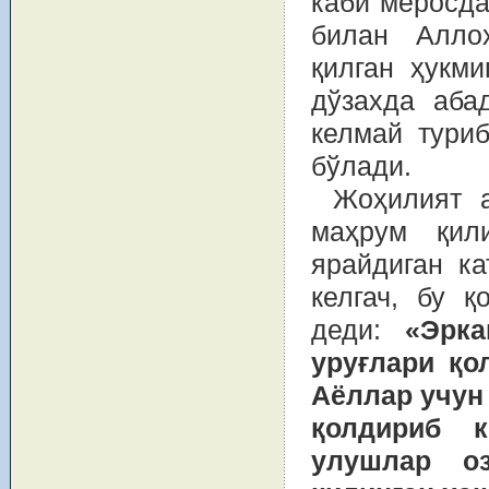
каби меросда
билан Аллоҳ
қилган ҳукм
дўзахда аба
келмай туриб
бўлади.
Жоҳилият 
маҳрум қил
ярайдиган к
келгач, бу қ
деди:
«Эрка
уруғлари қо
Аёллар учун
қол­дириб 
улушлар о