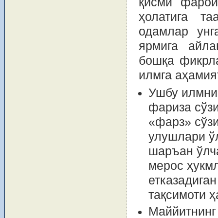
қисми фарои
ҳолатига та
одамлар унг
ярмига айла
бошқа фикрла
илмга аҳамия
Ушбу илмни
фариза сўзи
«фарз» сўзи
улушлари ўл
шаръан ўлч
мерос ҳукм
етказадига
тақсимоти ҳ
Маййитнинг