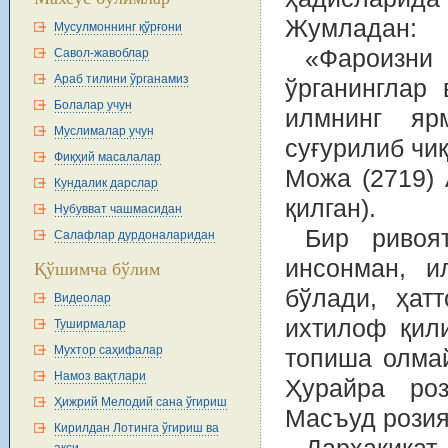
Жумладан:
Мусулмоннинг қўрғони
«Фароизни 
Савол-жавоблар
Араб тилини ўрганамиз
ўрганинглар 
Болалар учун
илмнинг яр
Муслималар учун
суғурилиб чи
Фиқҳий масалалар
Можа (2719) 
Кундалик дарслар
қилган).
Нубувват чашмасидан
Бир ривоя
Салафлар дурдоналаридан
инсонман, и
Қўшимча бўлим
бўлади, ҳат
Видеолар
ихтилоф қил
Туширмалар
Мухтор саҳифалар
топиша олмай
Намоз вақтлари
Ҳурайра роз
Ҳижрий Мелодий сана ўгириш
Масъуд розия
Кирилдан Лотинга ўгириш ва