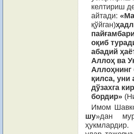
келтириш д
айтади:
«Ма
қўйган)
ҳадл
пайғамбари
оқиб турад
абадий ҳаё
Аллоҳ ва У
Аллоҳнинг 
қилса, уни
дўзахга ки
бордир»
(Ни
Имом Шавко
шу
»дан му
ҳукмлардир.