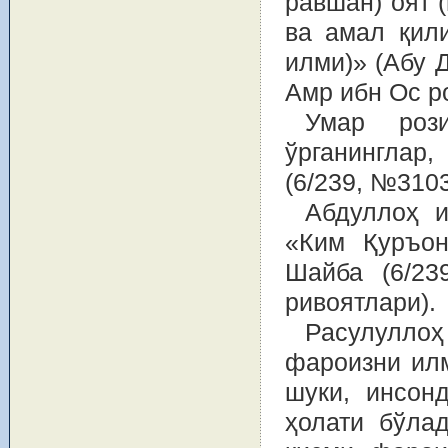
равшан) оят 
ва амал қил
илми)» (Абу 
Амр ибн Ос р
Умар рози
ўрганинглар
(6/239, №3103
Абдуллоҳ и
«Ким Қуръон
Шайба (6/23
ривоятлари).
Расулулло
фароизни ил
шуки, инсон
ҳолати бўлад