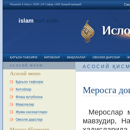
Саҳ
Якшанба 9 Август 2026 | 24 Сафар 1448 Ҳижрий-қамарий
islam
nuri
.com
ҚУРЪОН ТАФСИРИ
КИТОБЛАР
МАҚОЛАЛАР
ОВОЗЛИ ДАРСЛАР
Ж
АСОСИЙ МЕНЮ
АСОСИЙ ҚИС
Асосий меню
Қуръон тафсири
Меросга до
Китоблар
Флаш кутубхона
Мақолалар
Мерослар м
Жума насиҳатлари
мавзудир, Н
Овозли дарслар
ҳадисларида
Махсус бўлимлар