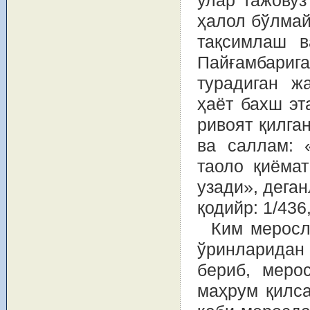
улар тажовуз
ҳалол бўлмай
тақсимлаш 
Пайғамбарига
турадиган ж
ҳаёт бахш эт
ривоят қилга
ва саллам: 
таоло қиёмат
узади», деган
қодийр: 1/436,
Ким меросл
ўринларидан 
бериб, меро
маҳрум қилса