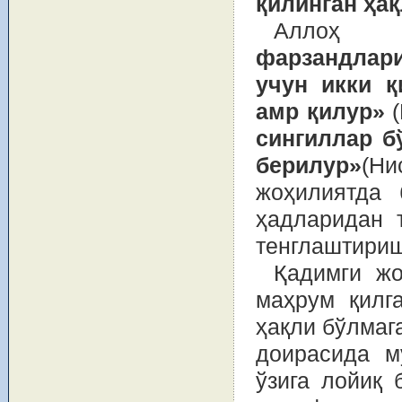
қилинган ҳа
Алло
фарзандлари
учун икки 
амр қилур»
(
сингиллар б
берилур»
(Ни
жоҳилиятда 
ҳадларидан 
тенглаштириш
Қадимги жо
маҳрум қилг
ҳақли бўлмаг
доирасида м
ўзига лойиқ 