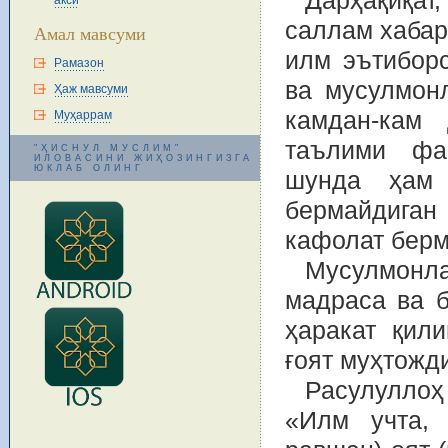
Дарҳақиқа
акси
саллам хабар
Амал мавсуми
илм эътибор
Рамазон
ва мусулмон
Ҳаж мавсуми
камдан-кам 
Муҳаррам
таълими фа
"ҲИСНУЛ МУСЛИМ"
ИЛОВАСИНИ ЖИҲОЗИНГИЗГА
ЮКЛАБ ОЛИНГ
шунда ҳам 
бермайдиган
кафолат берм
Мусулмонла
мадраса ва 
ҳаракат қил
ғоят муҳтожд
Расулуллоҳ
«Илм учта, 