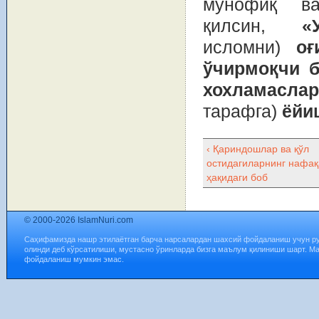
мунофиқ ва
қилсин,
«
исломни)
оғ
ўчирмоқчи б
хохламаслар
тарафга)
ёйи
‹ Қариндошлар ва қўл
остидагиларнинг нафа
ҳақидаги боб
© 2000-2026 IslamNuri.com
Саҳифамизда нашр этилаётган барча нарсалардан шахсий фойдаланиш учун р
олинди деб кўрсатилиши, мустасно ўринларда бизга маълум қилиниши шарт. М
фойдаланиш мумкин эмас.