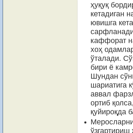
ҳуқуқ борди
кетадиган н
ювишга кета
сарфланади.
каффорат на
хоҳ одамлар
ўталади. Сў
бири ё камр
Шундан сўнг
шариатига к
аввал фарзл
ортиб қолса
қуйироқда б
Меросларни
ўзгартириш 