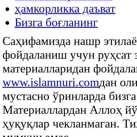
ҳамкорликка даъват
Бизга боғланинг
Саҳифамизда нашр этилаё
фойдаланиш учун руҳсат 
материалларидан фойдала
www.islamnuri.com
дан ол
мустасно ўринларда бизг
Материаллардан Аллоҳ й
ҳуқуқлар чекланмаган. Т