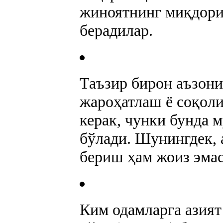
жиноятнинг миқдориг
берадилар.
Таъзир бирон аъзони
жароҳатлаш ё соқол
керак, чунки бунда 
бўлади. Шунингдек, 
бериш ҳам жоиз эмас
Ким одамларга азият