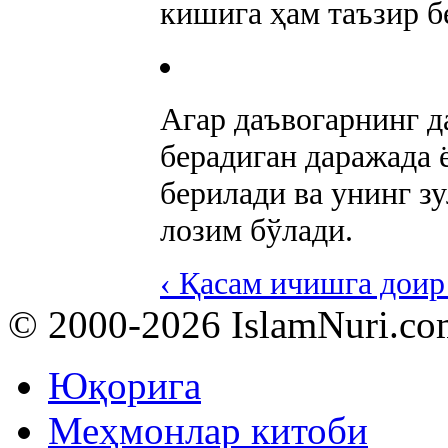
кишига ҳам таъзир б
Агар даъвогарнинг д
берадиган даражада 
берилади ва унинг з
лозим бўлади.
‹ Қасам ичишга доир
© 2000-2026 IslamNuri.co
Юқорига
Меҳмонлар китоби