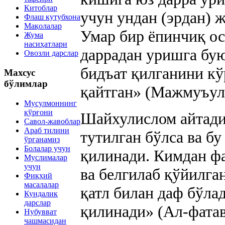
Китоблар
учун ундан (эрдан) ж
Флаш кутубхона
Мақолалар
Умар бир ёпинчиқ ос
Жума
насиҳатлари
даррадан уришга бу
Овозли дарслар
бидъат қилганини кў
Махсус
бўлимлар
қайтган» (Мажмуъул-
Мусулмоннинг
қўрғони
Шайхулислом айтади
Савол-жавоблар
Араб тилини
тутилган бўлса ва бу
ўрганамиз
Болалар учун
қилинади. Кимдан фа
Муслималар
учун
ва белгилаб қўйилга
Фиқҳий
масалалар
қатл билан даф бўла
Кундалик
дарслар
қилинади» (Ал-фатав
Нубувват
чашмасидан