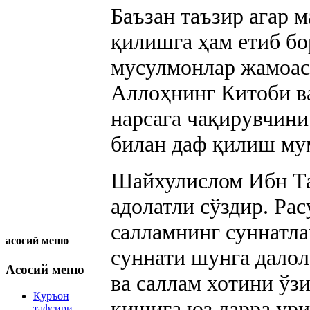
Баъзан таъзир агар м
қилишга ҳам етиб б
мусулмонлар жамоас
Аллоҳнинг Китоби в
нарсага чақирувчини
билан даф қилиш му
Шайхулислом Ибн Та
адолатли сўздир. Ра
салламнинг суннатла
асосий меню
суннати шунга далол
Асосий меню
ва саллам хотини ўз
Қуръон
кишига юз дарра ур
тафсири