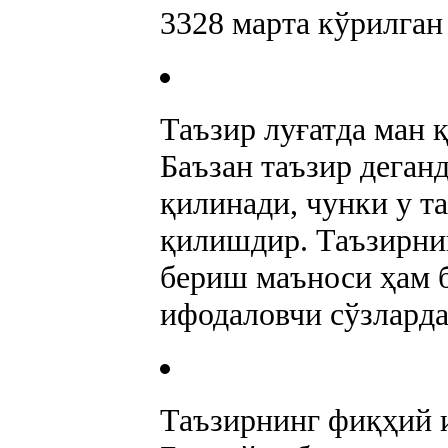
3328
марта кўрилган
Таъзир луғатда ман 
Баъзан таъзир деган
қилинади, чунки у т
қилишдир. Таъзирни
бериш маъноси ҳам 
ифодаловчи сўзларда
Таъзирнинг фиқҳий 