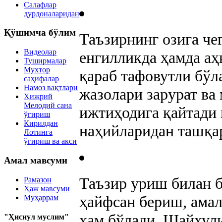
Салафлар
дурдоналаридан
Қўшимча бўлим
Таъзирнинг озига че
Видеолар
енгилликда ҳамда аҳ
Туширмалар
Мухтор
қараб тафовутли бўл
саҳифалар
Намоз вақтлари
жазолари зарурат ва
Ҳижрий
Мелодий сана
ижтиҳодига қайтади 
ўгириш
Кирилдан
наҳийларидан ташқа
Лотинга
ўгириш ва акси
Амал мавсуми
Таъзир уриш билан 
Рамазон
Ҳаж мавсуми
ҳайфсан бериш, ама
Муҳаррам
ҳам бўлади. Шайхул
"Ҳиснул муслим"