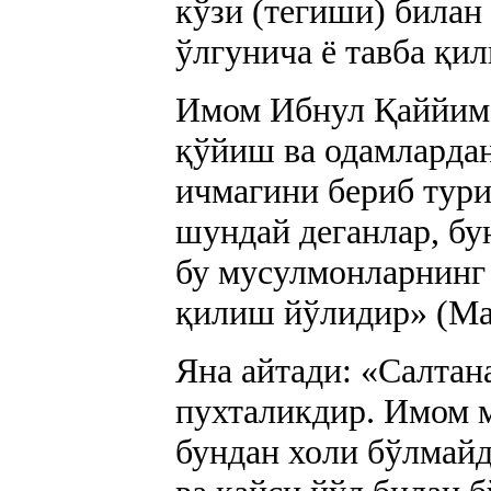
кўзи (тегиши) билан 
ўлгунича ё тавба қи
Имом Ибнул Қаййим 
қўйиш ва одамлардан
ичмагини бериб тури
шундай деганлар, бу
бу мусулмонларнинг 
қилиш йўлидир» (Ма
Яна айтади: «Салтан
пухталикдир. Имом 
бундан холи бўлмайд