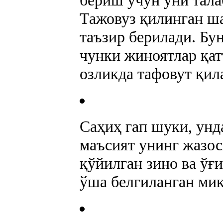
бериш учун уни тала
Тажовуз қилинган ша
таъзир берилади. Бу
чунки жиноятлар қат
озликда тафовут қил
Саҳиҳ гап шуки, унда
маъсият унинг жазо
қўйилган зино ва ўғ
ўша белгиланган миқ