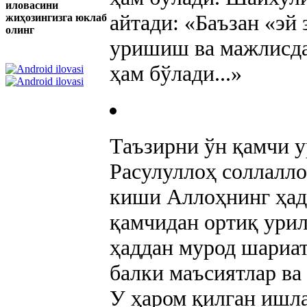
иловасини
айтади: «Баъзан «эй 
жиҳозингизга юклаб
олинг
уришиш ва мажлисда
ҳам бўлади...»
Таъзирни ўн қамчи 
Расулуллоҳ соллалло
киши Аллоҳнинг ҳад
қамчидан ортиқ урил
ҳаддан мурод шариат
балки маъсиятлар ва
У ҳаром қилган ишла