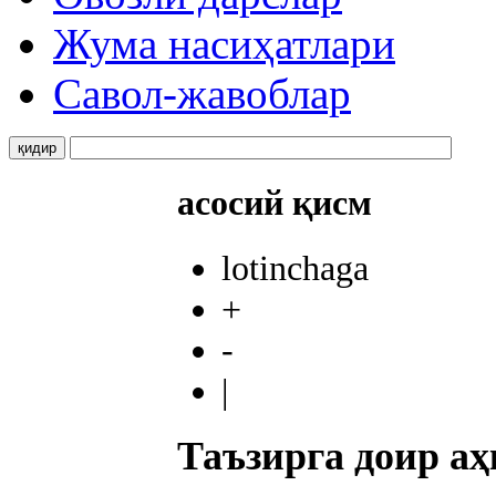
Жума насиҳатлари
Савол-жавоблар
асосий қисм
lotinchaga
+
-
|
Таъзирга доир аҳ