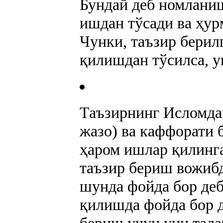
Бундай деб номланиш
ишдан тўсади ва ҳур
Чунки, таъзир берил
қилишдан тўсилса, у
Таъзирнинг Исломдаг
жазо) ва каффорати 
ҳаром ишлар қилинга
таъзир бериш вожибд
шунда фойда бор деб
қилишда фойда бор д