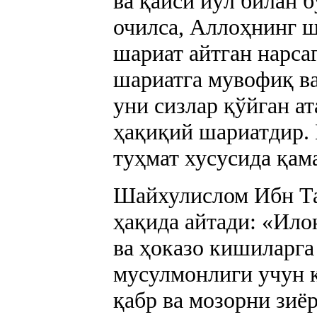
ва қайси йўл билан 
очилса, Аллоҳнинг ш
шариат айтган нарса
шариатга мувофиқ ва
уни сизлар қўйган а
ҳақиқий шариатдир. 
туҳмат хусусида қама
Шайхулислом Ибн Та
ҳақида айтади: «Илон
ва ҳоказо кишиларга
мусулмонлиги учун 
қабр ва мозорни зиё