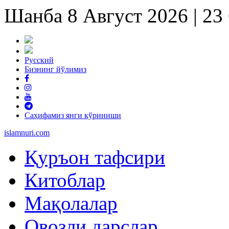
Шанба 8 Август 2026 | 2
Русский
Бизнинг йўлимиз
Саҳифамиз янги кўриниши
islam
nuri
.com
Қуръон тафсири
Китоблар
Мақолалар
Овозли дарслар