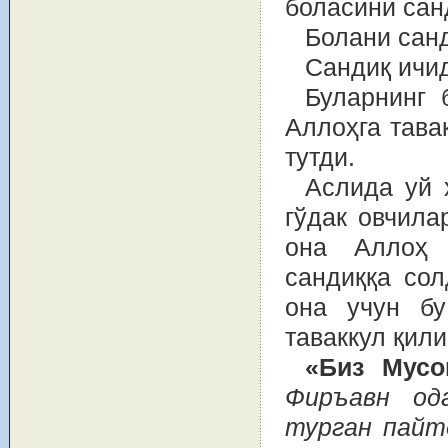
боласини сан
Болани сан
Сандиқ ичид
Буларнинг 
Аллоҳга тава
тутди.
Аслида уй 
гўдак овчила
она Аллоҳ 
сандиққа сол
она учун бу
таваккул қили
«Биз Мусо
Фиръавн од
турган пайт