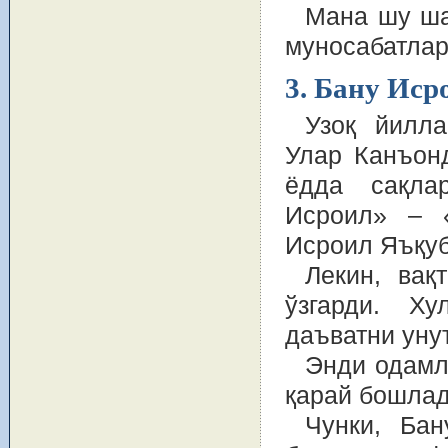
Мана шу ша
муносабатлар
3. Бану Ис
Узоқ йилла
Улар Канъон
ёдда сақла
Исроил» – «
Исроил Яъқуб
Лекин, вақ
ўзгарди. Х
даъватни уну
Энди одамл
қарай бошлад
Чунки, Бан