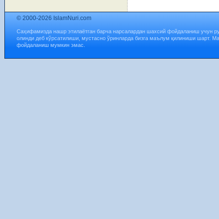
© 2000-2026 IslamNuri.com
Саҳифамизда нашр этилаётган барча нарсалардан шахсий фойдаланиш учун р
олинди деб кўрсатилиши, мустасно ўринларда бизга маълум қилиниши шарт. М
фойдаланиш мумкин эмас.