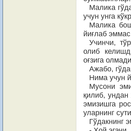
Малика гўд
учун унга кўк
Малика бош
йиғлаб эммас
Учинчи, тў
олиб келишд
оғзига олмади
Ажабо, гўда
Нима учун 
Мусони эми
қилиб, ундан
эмизишга рос
уларнинг сут
Гўдакнинг э
- Ҳой эгачи