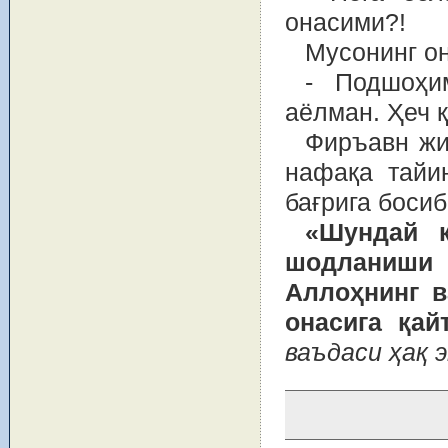
онасими?!
Мусонинг он
- Подшоҳи
аёлман. Ҳеч 
Фиръавн жи
нафақа тайи
бағрига босиб
«Шундай 
шодланиши
Аллоҳнинг в
онасига қай
ваъдаси ҳақ 