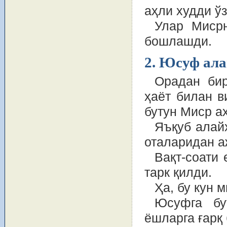
аҳли худди ў
Улар Мисрн
бошлашди.
2. Юсуф ала
Орадан бир
ҳаёт билан 
бутун Миср аҳ
Яъқуб алай
оталаридан а
Вақт-соати
тарк қилди.
Ҳа, бу кун 
Юсуфга бу
ёшларга ғарқ 