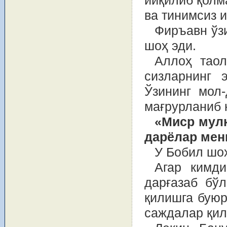
йиқилиб қолм
ва тинимсиз 
Фиръавн ўз
шоҳ эди.
Аллоҳ таол
сизларнинг 
Ўзининг мол-
мағрурланиб 
«Миср мул
дарёлар мен
У Бобил шо
Агар кимди
дарғазаб бў
қилишга буюр
саждалар қил