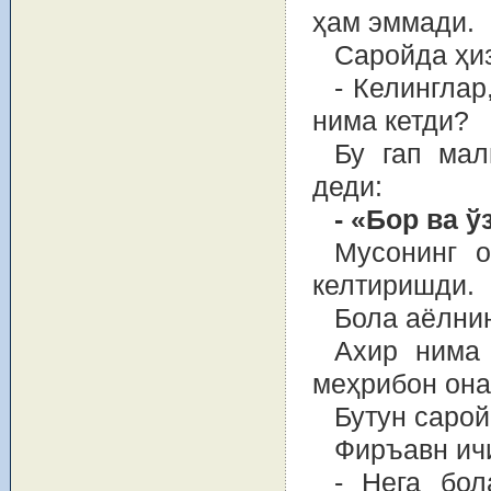
ҳам эммади.
Саройда ҳиз
- Келинглар
нима кетди?
Бу гап мал
деди:
- «Бор ва ў
Мусонинг о
келтиришди.
Бола аёлнин
Ахир нима 
меҳрибон онас
Бутун сарой
Фиръавн ичи
- Нега бол