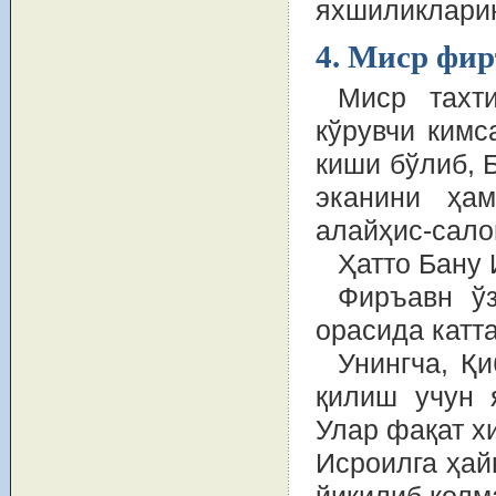
яхшиликларин
4. Миср фи
Миср тахт
кўрувчи кимс
киши бўлиб, 
эканини ҳа
алайҳис-сало
Ҳатто Бану
Фиръавн ў
орасида катт
Унингча, Қ
қилиш учун 
Улар фақат х
Исроилга ҳай