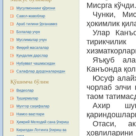
Мисрга кўчди
Мусулмоннинг қўрғони
Чунки, Ми
Савол-жавоблар
ҳокимлик қил
Араб тилини ўрганамиз
Улар Канъо
Болалар учун
Муслималар учун
тирикчилик
Фиқҳий масалалар
хизматкорлар
Кундалик дарслар
Яъқуб ала
Нубувват чашмасидан
Канъонда қол
Салафлар дурдоналаридан
Юсуф алайҳ
Қўшимча бўлим
чорлаб элчи 
Видеолар
таом татимас
Туширмалар
Ахир шу
Мухтор саҳифалар
қариндошлари
Намоз вақтлари
Отаси, а
Ҳижрий Мелодий сана ўгириш
Кирилдан Лотинга ўгириш ва
ҳовлиларин