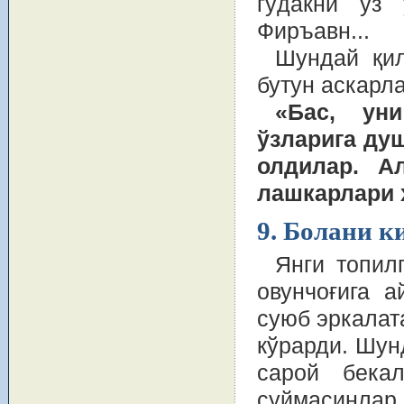
гўдакни ўз
Фиръавн...
Шундай қил
бутун аскарл
«Бас, ун
ўзларига ду
олдилар. А
лашкарлари 
9. Болани к
Янги топил
овунчоғига 
суюб эркалат
кўрарди. Шун
сарой бека
суймасинлар.