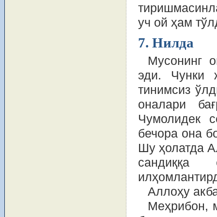
тиришмасинла
уч ой ҳам тўл
7. Нилда
Мусонинг о
эди. Чунки 
тинимсиз ўлд
оналари бағ
Чумолидек с
бечора она б
Шу ҳолатда А
сандиққа 
илҳомлантирд
Аллоҳу акба
Меҳрибон, 