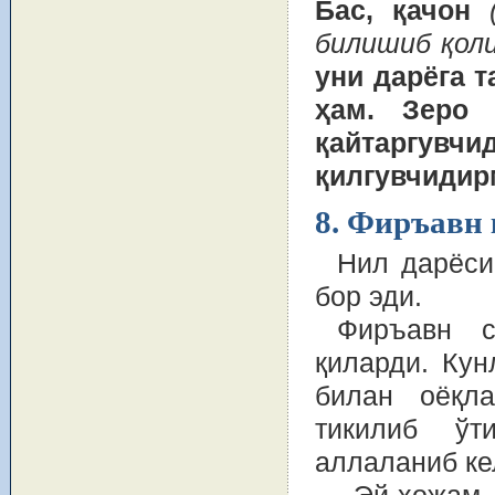
Бас, қачон
билишиб қол
уни дарёга т
ҳам. Зеро
қайтаргувч
қилгувчидир
8. Фиръавн
Нил дарёси
бор эди.
Фиръавн с
қиларди. Кун
билан оёқла
тикилиб ўт
аллаланиб ке