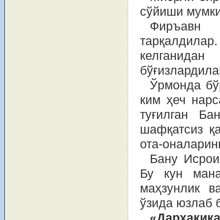
сўйиши мумки
Фиръавн 
тарқалдила
келганидан
бўғизлардила
Ўрмонда бў
ким ҳеч нар
туғилган Ба
шафқатсиз қа
ота-оналарин
Бану Исрои
Бу кун ман
маҳзунлик в
ўзида юзлаб 
«Дарҳақиқ