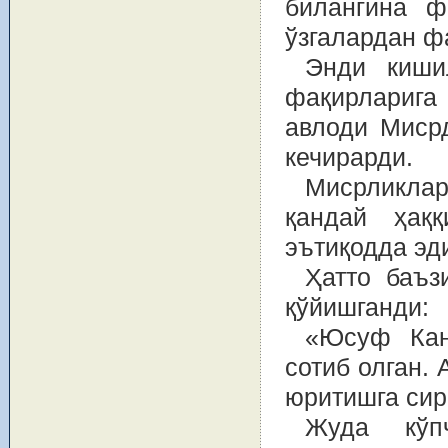
билангина ф
ўзгалардан ф
Энди киши
фақирларига
авлоди Мисрд
кечирарди.
Мисрликлар
қандай ҳақ
эътиқодда эд
Ҳатто баъз
қўйишганди:
«Юсуф Кан
сотиб олган.
юритишга сира
Жуда кўп