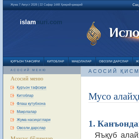
Саҳ
Жума 7 Август 2026 | 22 Сафар 1448 Ҳижрий-қамарий
islam
nuri
.com
ҚУРЪОН ТАФСИРИ
КИТОБЛАР
МАҚОЛАЛАР
ОВОЗЛИ ДАРСЛАР
Ж
АСОСИЙ МЕНЮ
АСОСИЙ ҚИС
Асосий меню
Қуръон тафсири
Мусо алайҳ
Китоблар
Флаш кутубхона
Мақолалар
Жума насиҳатлари
1. Канъонд
Овозли дарслар
Яъқуб алай
Махсус бўлимлар