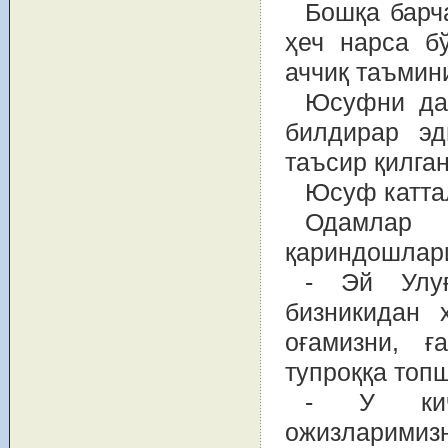
Бошқа барч
ҳеч нарса б
аччиқ таъмини
Юсуфни даф
билдирар эд
таъсир қилга
Юсуф каттал
Одамлар
қариндошлари
- Эй Улуғ
бизникидан 
оғамизни, ғ
тупроққа топ
- У кичи
ожизларимизн