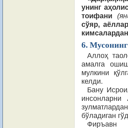
унинг аҳоли
тоифани
(я
сўяр, аёлла
кимсалардан
6. Мусонин
Аллоҳ таол
амалга ошиш
мулкини қўлг
келди.
Бану Исрои
инсонларни 
зулматлард
бўладиган гўд
Фиръавн 