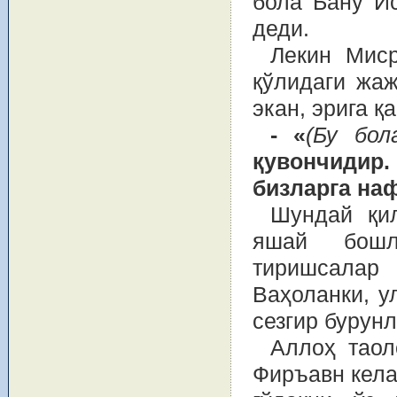
бола Бану Ис
деди.
Лекин Миср
қўлидаги жаж
экан, эрига қ
- «
(Бу бол
қувончидир
бизларга наф
Шундай қи
яшай бошл
тиришсалар 
Ваҳоланки, у
сезгир бурун
Аллоҳ таол
Фиръавн кела