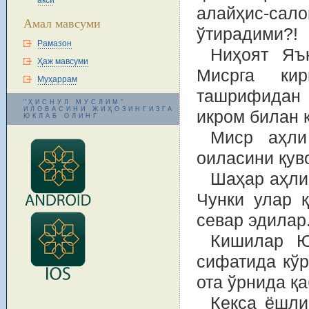
акси
алайҳис-са
Амал мавсуми
ўтирадими?!
Рамазон
Ниҳоят Яъ
Ҳаж мавсуми
Мисрга ки
Муҳаррам
ташрифидан 
"ҲИСНУЛ МУСЛИМ"
ИЛОВАСИНИ ЖИҲОЗИНГИЗГА
икром билан 
ЮКЛАБ ОЛИНГ
Миср аҳли
оиласини қув
Шаҳар аҳли 
Чунки улар 
севар эдилар
Кишилар Ю
сифатида кўр
ота ўрнида қа
Кекса ёшли