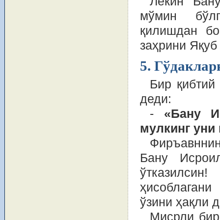
Лекин Бан
мўмин бўлг
қилишдан бо
заҳрини Яқуб 
5. Гўдакла
Бир қибтий
деди:
-
«Бану И
мулкинг уни 
Фиръавннин
Бану Исрои
ўтказилси
ҳисоблагани
ўзини ҳақли 
Мисрли бир