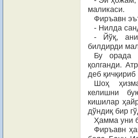
- Эй ҳожам,
маликаси.
Фиръавн эъ
- Нилда сан
- Йўқ, ан
билдирди мал
Бу орада 
қолганди. Ат
деб қичқириб
Шоҳ ҳизма
келишни бу
кишилар ҳайр
дўндиқ бир г
Ҳамма уни б
Фиръавн ҳа