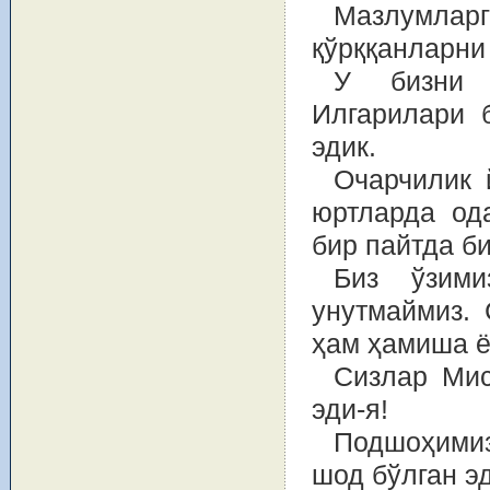
Мазлумларг
қўрққанларни 
У бизни 
Илгарилари 
эдик.
Очарчилик 
юртларда од
бир пайтда би
Биз ўзими
унутмаймиз. 
ҳам ҳамиша ё
Сизлар Мис
эди-я!
Подшоҳимиз
шод бўлган эд