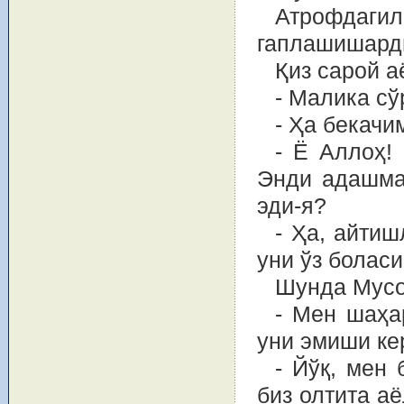
Атрофдагил
гаплашишард
Қиз сарой а
- Малика сў
- Ҳа бекачи
- Ё Аллоҳ!
Энди адашма
эди-я?
- Ҳа, айти
уни ўз боласи
Шунда Мусон
- Мен шаҳа
уни эмиши ке
- Йўқ, мен 
биз олтита а