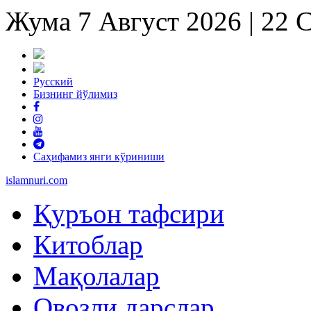
Жума 7 Август 2026 | 22
Русский
Бизнинг йўлимиз
Саҳифамиз янги кўриниши
islam
nuri
.com
Қуръон тафсири
Китоблар
Мақолалар
Овозли дарслар