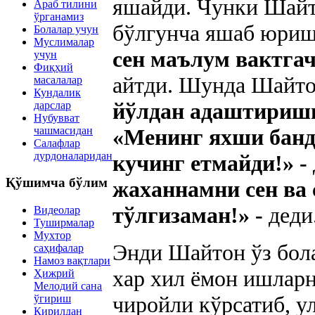
яшайди. Чунки Шайт
Араб тилини
ўрганамиз
бўлгунча яшаб юришг
Болалар учун
Муслималар
сен маълум вактгач
учун
Фиқҳий
айтди. Шунда Шайто
масалалар
Кундалик
йўлдан адаштиришг
дарслар
Нубувват
чашмасидан
«Менинг яхши бан
Салафлар
дурдоналаридан
кучинг етмайди!» -
Қўшимча бўлим
жаханнамни сен ва 
тўлгизаман!» -
деди
Видеолар
Туширмалар
Мухтор
Энди Шайтон ўз бола
саҳифалар
Намоз вақтлари
хар хил ёмон ишларн
Ҳижрий
Мелодий сана
чиройли кўрсатиб, у
ўгириш
Кирилдан