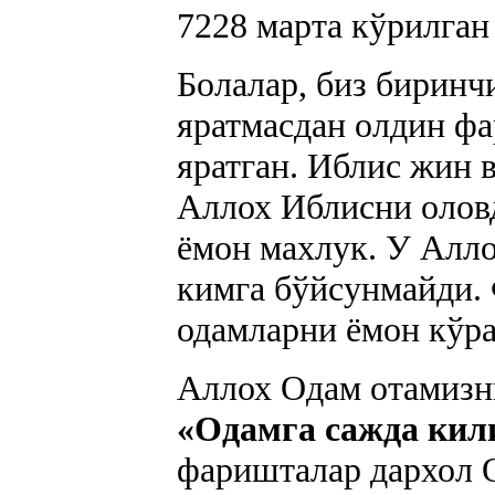
7228
марта кўрилган
Болалар, биз биринч
яратмасдан олдин ф
яратган. Иблис жин 
Аллох Иблисни оловд
ёмон махлук. У Алло
кимга бўйсунмайди.
одамларни ёмон кўра
Аллох Одам отамизни
«Одамга сажда кил
фаришталар дархол 