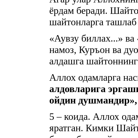
ёрдам беради. Шайто
шайтонларга ташлаб
«Аувзу биллах...» ва
намоз, Куръон ва ду
алдашга шайтоннинг
Аллох одамларга нас
алдовларига эргаши
ойдин душмандир»,
5 – коида. Аллох од
яратган. Кимки Шайт