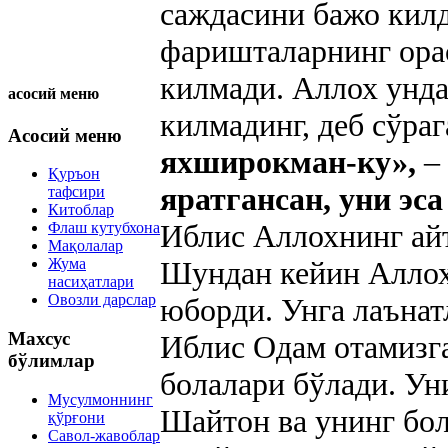
саждасини бажо кил
фаришталарнинг орас
килмади. Аллох унда
асосий меню
килмадинг, деб сўраг
Асосий меню
яхширокман-ку»,
–
Қуръон
яратгансан, уни эса
тафсири
Китоблар
Иблис Аллохнинг ай
Флаш кутубхона
Мақолалар
Жума
Шундан кейин Аллох
насиҳатлари
Овозли дарслар
юборди. Унга лаънат
Махсус
Иблис Одам отамизг
бўлимлар
болалари бўлади. Ун
Мусулмоннинг
Шайтон ва унинг бол
қўрғони
Савол-жавоблар