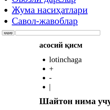
Жума насиҳатлари
Савол-жавоблар
асосий қисм
lotinchaga
+
-
|
Шайтон нима учу