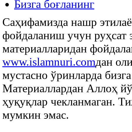
Бизга боғланинг
Саҳифамизда нашр этилаё
фойдаланиш учун руҳсат 
материалларидан фойдала
www.islamnuri.com
дан ол
мустасно ўринларда бизг
Материаллардан Аллоҳ й
ҳуқуқлар чекланмаган. Т
мумкин эмас.