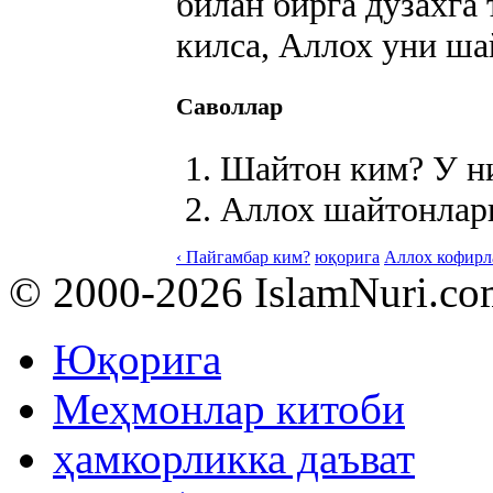
билан бирга дўзахга
килса, Аллох уни ша
Саволлар
Шайтон ким? У ни
Аллох шайтонлар
‹ Пайгамбар ким?
юқорига
Аллох кофирл
© 2000-2026 IslamNuri.co
Юқорига
Меҳмонлар китоби
ҳамкорликка даъват