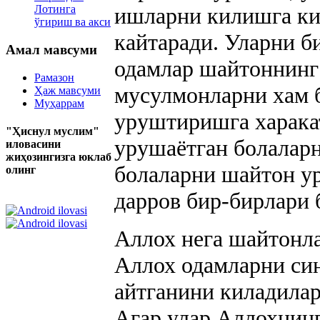
Лотинга
ишларни килишга ки
ўгириш ва акси
кайтаради. Уларни б
Амал мавсуми
одамлар шайтоннинг
Рамазон
мусулмонларни хам 
Ҳаж мавсуми
Муҳаррам
уруштиришга харакат
"Ҳиснул муслим"
урушаётган болалар
иловасини
жиҳозингизга юклаб
болаларни шайтон у
олинг
дарров бир-бирлари 
Аллох нега шайтонла
Аллох одамларни син
айтганини киладила
Агар улар Аллохнинг