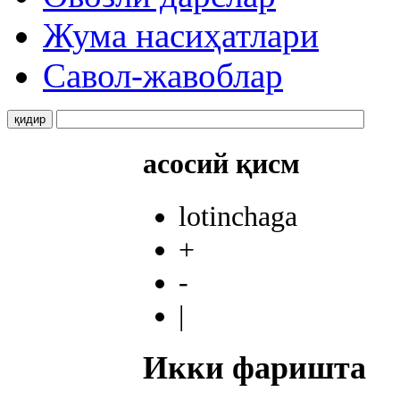
Жума насиҳатлари
Савол-жавоблар
асосий қисм
lotinchaga
+
-
|
Икки фаришта