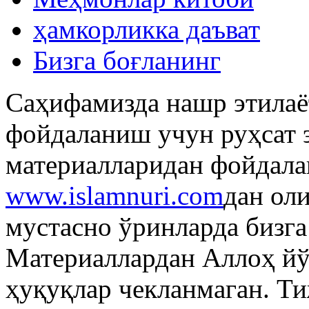
ҳамкорликка даъват
Бизга боғланинг
Саҳифамизда нашр этилаё
фойдаланиш учун руҳсат 
материалларидан фойдала
www.islamnuri.com
дан ол
мустасно ўринларда бизг
Материаллардан Аллоҳ й
ҳуқуқлар чекланмаган. Т