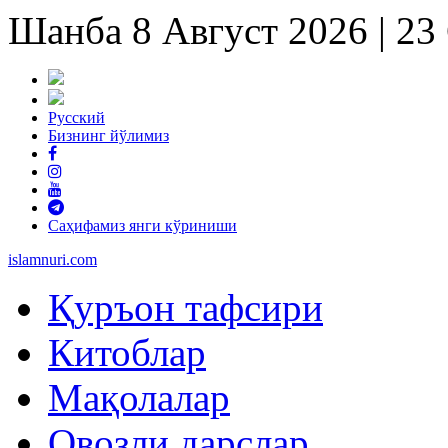
Шанба 8 Август 2026 | 2
Русский
Бизнинг йўлимиз
Саҳифамиз янги кўриниши
islam
nuri
.com
Қуръон тафсири
Китоблар
Мақолалар
Овозли дарслар