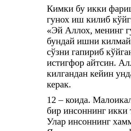
Кимки бу икки фари
гунох иш килиб кўйг
«Эй Аллох, менинг г
бундай ишни килмай
сўзни гапириб кўйган
истигфор айтсин. Ал
килгандан кейин ун
керак.
12 – коида. Малоика
бир инсоннинг икки 
Улар инсоннинг хамм