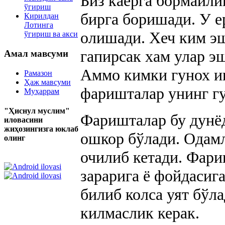
Биз каерга бормайли
ўгириш
бирга боришади. У е
Кирилдан
Лотинга
олишади. Хеч ким э
ўгириш ва акси
гапирсак хам улар э
Амал мавсуми
Аммо кимки гунох иш
Рамазон
Ҳаж мавсуми
фаришталар унинг г
Муҳаррам
"Ҳиснул муслим"
Фаришталар бу дунёд
иловасини
жиҳозингизга юклаб
ошкор бўлади. Одам
олинг
очилиб кетади. Фари
зарарига ё фойдасиг
билиб колса уят бўл
килмаслик керак.