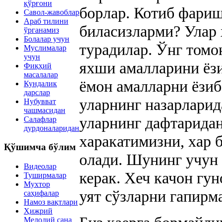
қўрғони
борлар. Котиб фариш
Савол-жавоблар
Араб тилини
биласизларми? Улар 
ўрганамиз
Болалар учун
турадилар. Ўнг томо
Муслималар
учун
яхши амалларини ёзи
Фиқҳий
масалалар
ёмон амалларни ёзиб
Кундалик
дарслар
уларнинг назарларид
Нубувват
чашмасидан
уларнинг дафтаридан
Салафлар
дурдоналаридан
харакатимизни, хар 
Қўшимча бўлим
олади. Шунинг учун 
Видеолар
керак. Хеч качон гу
Туширмалар
Мухтор
уят сўзларни гапирм
саҳифалар
Намоз вақтлари
Ҳижрий
Мелодий сана