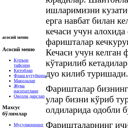
ишларимизни кузатиб
ерга навбат билан к
кечаси учун алохида
асосий меню
фаришталар кечкурун
Асосий меню
Кечаси учун келган 
Қуръон
кўтарилиб кетадилар
тафсири
Китоблар
дуо килиб туришади.
Флаш кутубхона
Мақолалар
Жума
Фаришталар бизнинг
насиҳатлари
Овозли дарслар
улар бизни кўриб ту
Махсус
олдиларида одобли 
бўлимлар
Фаришталарнинг ичи
Мусулмоннинг