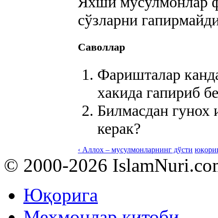
Яхши мусулмонлар ф
сўзларни гапирмайди
Саволлар
Фаришталар канд
хакида гапириб бе
Билмасдан гунох 
керак?
‹ Аллох – мусулмонларнинг дўсти
юқори
© 2000-2026 IslamNuri.co
Юқорига
Меҳмонлар китоби