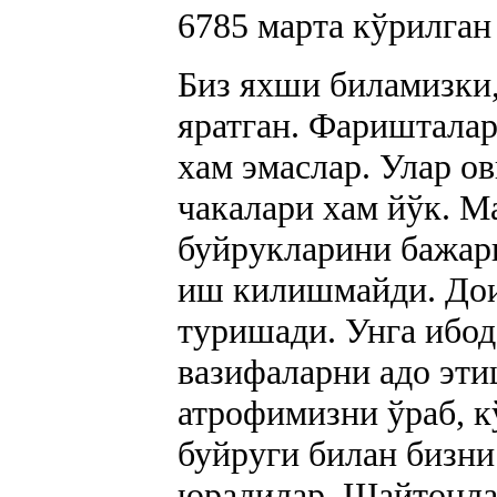
6785
марта кўрилган
Биз яхши биламизки
яратган. Фаришталар
хам эмаслар. Улар ов
чакалари хам йўк. М
буйрукларини бажари
иш килишмайди. Дои
туришади. Унга ибод
вазифаларни адо эти
атрофимизни ўраб, 
буйруги билан бизни
юрадилар. Шайтонла