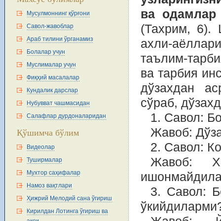
ва одамлар 
Мусулмоннинг қўрғони
(Таxрим, 6).
Савол-жавоблар
Араб тилини ўрганамиз
аxли-аёлла
Болалар учун
таълим-тарби
Муслималар учун
ва тарбия ин
Фиқҳий масалалар
дўзахдан ас
Кундалик дарслар
сўраб, дўзах
Нубувват чашмасидан
1. Савол: Б
Салафлар дурдоналаридан
Жавоб: Дўза
Қўшимча бўлим
2. Савол: 
Видеолар
Жавоб: X
Туширмалар
Мухтор саҳифалар
ишонмайдила
Намоз вақтлари
3. Савол: 
Ҳижрий Мелодий сана ўгириш
ўкийдиларми
Кирилдан Лотинга ўгириш ва