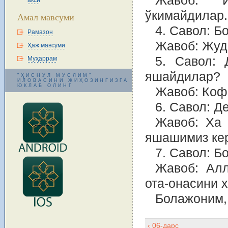
Жавоб: Й
акси
ўкимайдилар.
Амал мавсуми
4. Савол: Б
Рамазон
Жавоб: Жуд
Ҳаж мавсуми
5. Савол: 
Муҳаррам
яшайдилар?
"ҲИСНУЛ МУСЛИМ"
ИЛОВАСИНИ ЖИҲОЗИНГИЗГА
ЮКЛАБ ОЛИНГ
Жавоб: Кофи
6. Савол: Д
Жавоб: Xа 
яшашимиз кер
7. Савол: Б
Жавоб: Алл
ота-онасини 
Болажоним, 
‹ 06-дарс