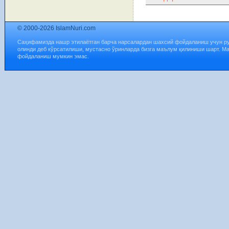
© 2000-2026 IslamNuri.com
Саҳифамизда нашр этилаётган барча нарсалардан шахсий фойдаланиш учун р
олинди деб кўрсатилиши, мустасно ўринларда бизга маълум қилиниши шарт. М
фойдаланиш мумкин эмас.