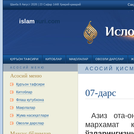
Саҳ
Шанба 8 Август 2026 | 23 Сафар 1448 Ҳижрий-қамарий
islam
nuri
.com
ҚУРЪОН ТАФСИРИ
КИТОБЛАР
МАҚОЛАЛАР
ОВОЗЛИ ДАРСЛАР
Ж
АСОСИЙ МЕНЮ
АСОСИЙ ҚИС
Асосий меню
Қуръон тафсири
07-дарс
Китоблар
Флаш кутубхона
Мақолалар
Азиз ота-
Жума насиҳатлари
марxамат к
Овозли дарслар
ўзларингизни
Махсус бўлимлар