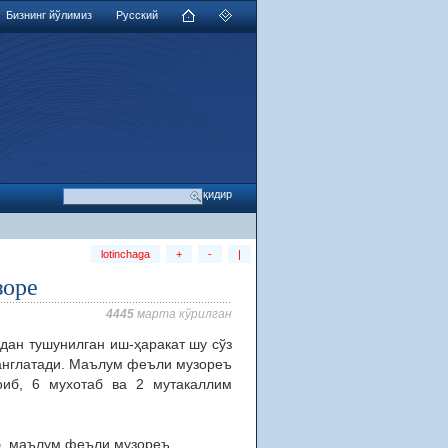
Бизнинг йўлимиз
Русский
lotinchaga
+
-
|
зоре
4445
марта кўрилган
дан тушунилган иш-ҳаракат шу сўз
англатади. Маълум феъли музореъ
оиб, 6 мухотаб ва 2 мутакаллим
 ғоиб, маълум феъли музореъ.