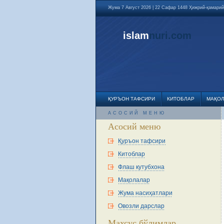
Жума 7 Август 2026 | 22 Сафар 1448 Ҳижрий-қамарий
islam
nuri
.com
ҚУРЪОН ТАФСИРИ
КИТОБЛАР
МАҚО
АСОСИЙ МЕНЮ
Асосий меню
Қуръон тафсири
Китоблар
Флаш кутубхона
Мақолалар
Жума насиҳатлари
Овозли дарслар
Махсус бўлимлар