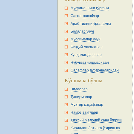
Мусулмоннинг қўрғони
Савол-жавоблар
Араб тилини ўрганамиз
Болалар учун
Муслималар учун
Фиқҳий масалалар
Кундалик дарслар
Нубувват чашмасидан
Салафлар дурдоналаридан
Қўшимча бўлим
Видеолар
Туширмалар
Мухтор саҳифалар
Намоз вақтлари
Ҳижрий Мелодий сана ўгириш
Кирилдан Лотинга ўгириш ва