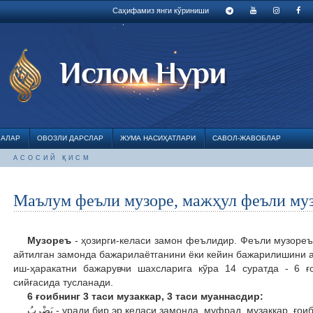
Саҳифамиз янги кўриниши
ЛАЛАР
ОВОЗЛИ ДАРСЛАР
ЖУМА НАСИҲАТЛАРИ
САВОЛ-ЖАВОБЛАР
АСОСИЙ ҚИСМ
Маълум феъли музоре, мажҳул феъли му
Музореъ
- ҳозирги-келаси замон феълидир. Феъли музореъ
айтилган замонда бажарилаётганини ёки кейин бажарилишини 
иш-ҳаракатни бажарувчи шахсларига кўра 14 суратда - 6 ғ
сийғасида тусланади.
6 ғоибнинг 3 таси музаккар, 3 таси муаннасдир:
يَضْرِبُ - уради бир эр келаси замонда, муфрад, музаккар,