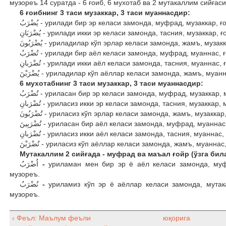
музореъ 14 суратда - 6 ғоиб, 6 мухотаб ва 2 мутакаллим сийғас
6 ғоибнинг 3 таси музаккар, 3 таси муаннасдир:
يُضْرَبُ - урилади бир эр келаси замонда, муфрад, музакка
يُضْرَبَانِ - урилади икки эр келаси замонда, тасния, музакк
يُضْرَبُونَ - уриладилар кўп эрлар келаси замонда, жамъ, м
تُضْرَبُ - урилади бир аёл келаси замонда, муфрад, муанна
تُضْرَبانِ - урилади икки аёл келаси замонда, тасния, муан
يُضْرَبْنَ - уриладилар кўп аёллар келаси замонда, жамъ, м
6 мухотабнинг 3 таси музаккар, 3 таси муаннасдир:
تُضْرَبُ - уриласан бир эр келаси замонда, муфрад, музакк
تُضْرَبانِ - уриласиз икки эр келаси замонда, тасния, муза
تُضْرَبُونَ - уриласиз кўп эрлар келаси замонда, жамъ, муз
تُضْرَبِينَ - уриласан бир аёл келаси замонда, муфрад, му
تُضْرَبانِ - уриласиз икки аёл келаси замонда, тасния, муа
تُضْرَبْنَ - уриласиз кўп аёллар келаси замонда, жамъ, муа
Мутакаллим 2 сийғада - муфрад ва маъал ғойр (ўзга била
اُضْرَبُ
-
уриламан мен бир эр ё аёл келаси замонда, му
музореъ.
نُضْرَبُ
-
уриламиз кўп эр ё аёллар келаси замонда, мута
музореъ.
‹ Феъл: Маълум феъли
юқорига