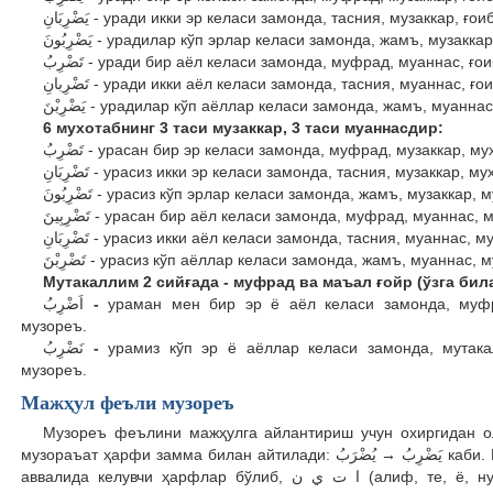
يَضْرِبَانِ - уради икки эр келаси замонда, тасния, музаккар
يَضْرِبُونَ - урадилар кўп эрлар келаси замонда, жамъ, муз
تَضْرِبُ - уради бир аёл келаси замонда, муфрад, муаннас,
تَضْرِبانِ - уради икки аёл келаси замонда, тасния, муанна
يَضْرِبْنَ - урадилар кўп аёллар келаси замонда, жамъ, муа
6 мухотабнинг 3 таси музаккар, 3 таси муаннасдир:
تَضْرِبُ - урасан бир эр келаси замонда, муфрад, музаккар
تَضْرِبَانِ - урасиз икки эр келаси замонда, тасния, музакк
تَضْرِبُونَ - урасиз кўп эрлар келаси замонда, жамъ, музак
تَضْرِبِينَ - урасан бир аёл келаси замонда, муфрад, муан
تَضْرِبَانِ - урасиз икки аёл келаси замонда, тасния, муанн
تَضْرِبْنَ - урасиз кўп аёллар келаси замонда, жамъ, муанн
Мутакаллим 2 сийғада - муфрад ва маъал ғойр (ўзга била
اَضْرِبُ
-
ураман мен бир эр ё аёл келаси замонда, муф
музореъ.
نَضْرِبُ
-
урамиз кўп эр ё аёллар келаси замонда, мутак
музореъ.
Мажҳул феъли музореъ
Музореъ феълини мажҳулга айлантириш учун охиргидан о
→
музораъат ҳарфи замма билан айтилади: يَضْرِبُ
يُضْرَبُ
каби.
аввалида келувчи ҳарфлар бўлиб, ا ت ي ن
(алиф, те, ё, 