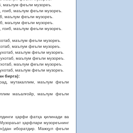
, ғоиб, маълум феъли музореъ.
аккар, ғоиб, маълум феъли музореъ.
 ғоиб, маълум феъли музореъ.
с, ғоиб, маълум феъли музореъ.
ннас, ғоиб, маълум феъли музореъ.
, мухотаб, маълум феъли музореъ.
ар, мухотаб, маълум феъли музореъ.
кар, мухотаб, маълум феъли музореъ.
нас, мухотаб, маълум феъли музореъ.
ас, мухотаб, маълум феъли музореъ.
ас, мухотаб, маълум феъли музореъ.
н бирга):
рад, мутакаллим, маълум феъли
аллим маъалғойр, маълум феъли
лдинги ҳарфи фатҳа қилинади ва
 Музораъат ҳарфлари музореънинг
нун)дан иборатдир. Мажҳул феъли