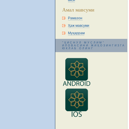
акси
Амал мавсуми
Рамазон
Ҳаж мавсуми
Муҳаррам
"ҲИСНУЛ МУСЛИМ"
ИЛОВАСИНИ ЖИҲОЗИНГИЗГА
ЮКЛАБ ОЛИНГ