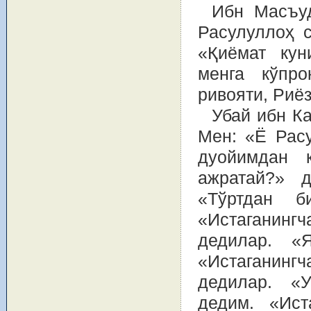
Ибн Масъуд
Расулуллоҳ 
«Қиёмат кун
менга кўпро
ривояти, Риёз
Убай ибн К
Мен: «Ё Расу
дуойимдан 
ажратай?» д
«Тўртдан б
«Истаганинг
дедилар. «
«Истаганинг
дедилар. «
дедим. «Ист