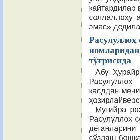
қайтардилар 
соллаллоҳу а
эмас» дедила
Расулуллоҳ 
номларидан
тўғрисида
Абу Ҳурайр
Расулуллоҳ
қасддан мени
ҳозирлайверс
Муғийра ро
Расулуллоҳ с
деганларини
сўзлаш бошқа