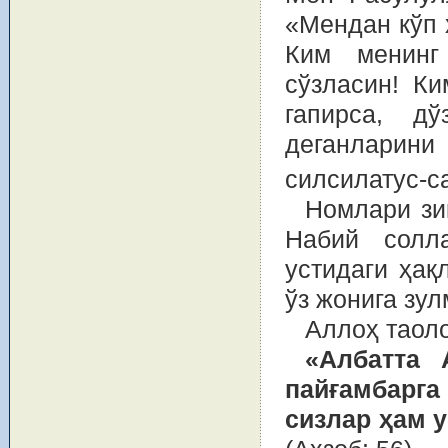
«Мендан кўп 
Ким менинг
сўзласин! К
гапирса, д
деганларин
силсилатус-с
Номлари зи
Набий солл
устидаги ҳақ
ўз жонига зул
Аллоҳ таоло
«Албатта 
пайғамбарга
сизлар ҳам у