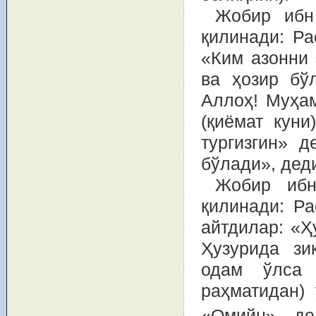
Жобир ибн
қилинади: Ра
«Ким азонни 
ва ҳозир бў
Аллоҳ! Муҳам
(қиёмат куни
тургизгин» 
бўлади», дед
Жобир ибн
қилинади: Р
айтдилар: «Ҳ
Ҳузурида зи
одам ўлса 
раҳматидан) 
«Омийн» де