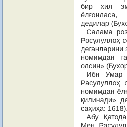
бир хил эм
ёлғонласа,
дедилар (Бух
Салама роз
Росулуллоҳ с
деганларини 
номимдан га
олсин» (Бухор
Ибн Умар 
Расулуллоҳ 
номимдан ёлғ
қилинади» де
саҳиҳа: 1618)
Абу Қатода
Мен Расулул