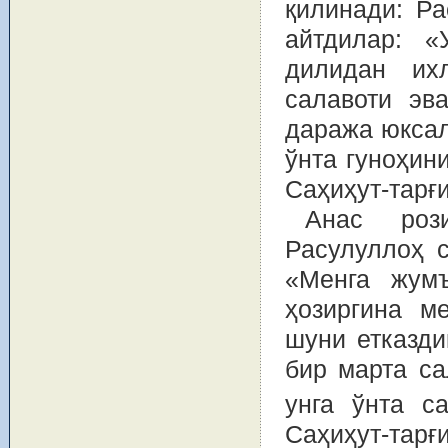
қилинади: Р
айтдилар: 
дилидан их
салавоти эва
даража юксал
ўнта гуноҳин
Саҳиҳут-тарғи
Анас роз
Расулуллоҳ 
«Менга жумъ
ҳозиргина м
шуни етказди
бир марта са
унга ўнта с
Саҳиҳут-тарғи