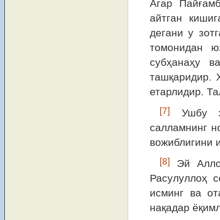
Агар Пайғам
айтган кишиг
дегани у зот
томонидан ю
субҳанаҳу в
ташқаридир. 
етарлидир. Та
[7]
Ушбу ҳа
салламнинг н
вожиблигини 
[8]
Эй Аллоҳ
Расулуллоҳ с
исминг ва от
нақадар ёқимли