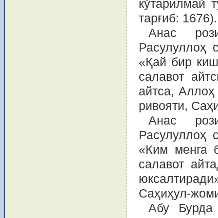
кўтарилмай т
тарғиб: 1676).
Анас роз
Расулуллоҳ 
«Қай бир киш
салавот айтс
айтса, Аллоҳ
ривояти, Саҳ
Анас роз
Расулуллоҳ 
«Ким менга б
салавот айта
юксалтирад
Саҳиҳул-жоми
Абу Бурда