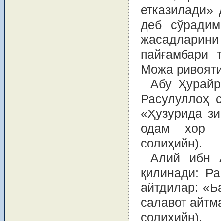
етказилади» 
деб сўрадим
жасадларин
пайғамбари 
Можа ривояти,
Абу Ҳурайр
Расулуллоҳ 
«Ҳузурида зи
одам хор б
солиҳийн).
Алий ибн 
қилинади: Р
айтдилар: «Б
салавот айтм
солиҳийн).