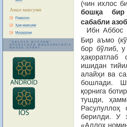
акси
(чин ихлос б
Амал мавсуми
бошқа бир
Рамазон
сабабли азо
Ҳаж мавсуми
Ибн Аббос 
Муҳаррам
Бир аъмо (к
"ҲИСНУЛ МУСЛИМ"
ИЛОВАСИНИ ЖИҲОЗИНГИЗГА
бор бўлиб, 
ЮКЛАБ ОЛИНГ
ҳақоратлаб 
ишидан тийи
алайҳи ва са
бошлади. Ш
қорнига ботир
тушди, ҳамм
Расулуллоҳ 
берилди. У 
«Аллоҳ номин