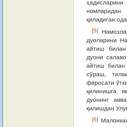
ҳадисларини
номларидан 
қиладиган ода
[5]
Намозлар
дуоларини На
айтиш билан
дуони салаво
айтиш билан
сўраш, тила
фаросати ўтк
қилинишга я
дуонинг авв
қилишдан Улуғ
[6]
Малоикал