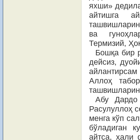
яхши» дедила
айтишга ай
ташвишларин
ва гуноҳла
Термизий, Ҳок
Бошқа бир 
дейсиз, дуой
айлантирсам
Аллоҳ табор
ташвишларинг
Абу Дардо 
Расулуллоҳ с
менга кўп сал
бўладиган к
айтса, ҳали 