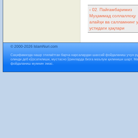
‹ 02. Пайғамбаримиз
Муҳаммад соллаллоҳу
алайҳи ва салламнинг 
устидаги ҳақлари
© 2000-2026 IslamNuri.com
Саҳифамизда нашр этилаётган барча нарсалардан шахсий фойдаланиш учун р
олинди деб кўрсатилиши, мустасно ўринларда бизга маълум қилиниши шарт. М
фойдаланиш мумкин эмас.