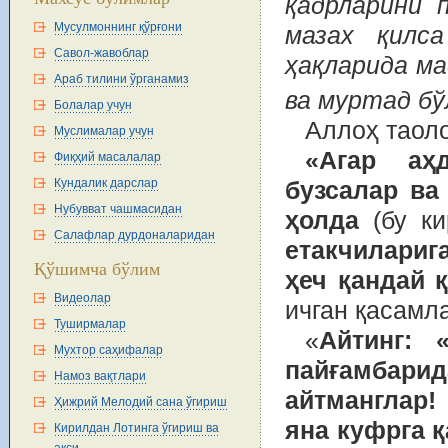
қадрларини 
Мусулмоннинг қўрғони
мазах қилс
Савол-жавоблар
ҳақларида ма
Араб тилини ўрганамиз
ва муртад бў
Болалар учун
Аллоҳ таоло
Муслималар учун
«Агар аҳ
Фиқҳий масалалар
Кундалик дарслар
бузсалар ва
Нубувват чашмасидан
ҳолда
(бу ки
Салафлар дурдоналаридан
етакчиларига
Қўшимча бўлим
ҳеч қандай 
Видеолар
ичган қасамл
Туширмалар
«
Айтинг: 
Мухтор саҳифалар
пайғамбар
Намоз вақтлари
айтманглар!
Ҳижрий Мелодий сана ўгириш
яна куфрга қ
Кирилдан Лотинга ўгириш ва