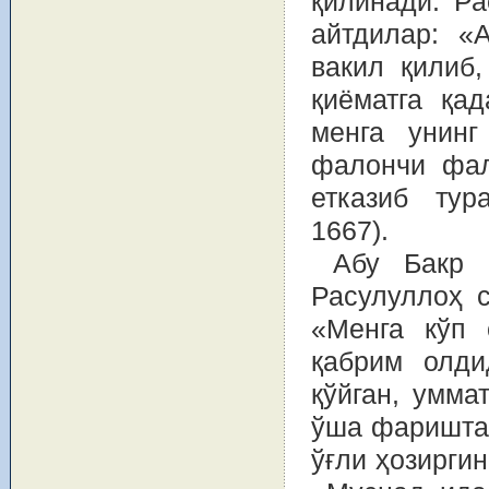
қилинади: Р
айтдилар: «
вакил қилиб,
қиёматга қа
менга унинг
фалончи фал
етказиб тур
1667).
Абу Бакр 
Расулуллоҳ 
«Менга кўп 
қабрим олди
қўйган, умма
ўша фаришта
ўғли ҳозирги