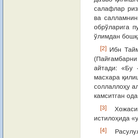
салафлар риз
ва салламнинг
обрўларига пу
ўлимдан бошқ
[2]
Ибн Тайм
(Пайғамбарни
айтади: «Бу 
масхара қили
соллаллоҳу а
камситган ода
[3]
Хожасиг
истилоҳида «у
[4]
Расулул