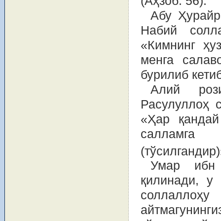
(Аҳзоб: 56).
Абу Ҳурайр
Набий солл
«Кимнинг ҳу
менга салав
бурилиб кетиб
Алий роз
Расулуллоҳ 
«Ҳар қандай
салламга
(тўсилгандир)
Умар ибн 
қилинади, у
соллаллоҳ
айтмагунинги