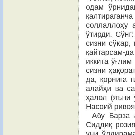
одам ўрнида
қалтираганча
соллаллоҳу 
ўтирди. Сўнг
сизни сўкар,
қайтарсам-да
иккита ўғлим 
сизни ҳақора
да, қорнига 
алайҳи ва са
ҳалол (яъни 
Насоий ривоя
Абу Барза 
Сиддиқ розия
уни ўлдирама