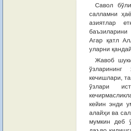
Савол бўли
салламни ҳаё
азиятлар ет
баъзиларини 
Агар қатл Ал
уларни қандай
Жавоб шуки
ўзларининг 
кечишлари, та
ўзлари ист
кечирмасликла
кейин энди у
алайҳи ва сал
мумкин деб ў
даъво қилишг