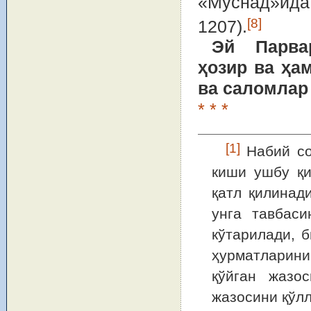
«Муснад»ида 
[8]
1207).
Эй Парва
ҳозир ва ҳам
ва саломлар
* * *
[1]
Набий со
киши ушбу қи
қатл қилинад
унга тавбас
кўтарилади, 
ҳурматларини
қўйган жазо
жазосини қўл