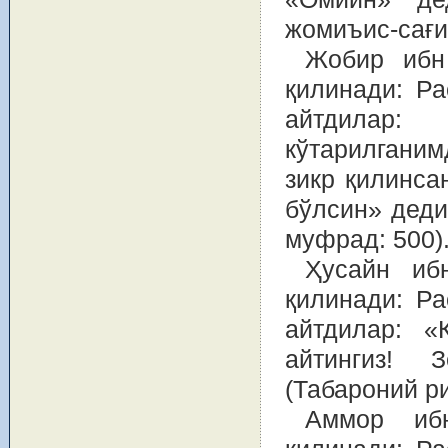
жомиъис-сағир
Жобир ибн
қилинади: Р
айтдилар:
кўтарилганим
зикр қилинса
бўлсин» деди
муфрад: 500)
Ҳусайн иб
қилинади: Р
айтдилар: «
айтингиз! 
(Табароний ри
Аммор иб