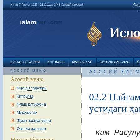
Саҳ
Жума 7 Август 2026 | 22 Сафар 1448 Ҳижрий-қамарий
islam
nuri
.com
ҚУРЪОН ТАФСИРИ
КИТОБЛАР
МАҚОЛАЛАР
ОВОЗЛИ ДАРСЛАР
Ж
АСОСИЙ МЕНЮ
АСОСИЙ ҚИС
Асосий меню
Қуръон тафсири
02.2 Пайға
Китоблар
Флаш кутубхона
устидаги ҳ
Мақолалар
Жума насиҳатлари
Овозли дарслар
Ким Расулу
Махсус бўлимлар